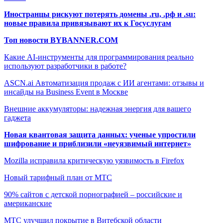
Иностранцы рискуют потерять домены .ru, .рф и .su:
новые правила привязывают их к Госуслугам
Топ новости BYBANNER.COM
Какие AI-инструменты для программирования реально
используют разработчики в работе?
ASCN.ai Автоматизация продаж с ИИ агентами: отзывы и
инсайды на Business Event в Москве
Внешние аккумуляторы: надежная энергия для вашего
гаджета
Новая квантовая защита данных: ученые упростили
шифрование и приблизили «неуязвимый интернет»
Mozilla исправила критическую уязвимость в Firefox
Новый тарифный план от МТС
90% сайтов с детской порнографией – российские и
американские
МТС улучшил покрытие в Витебской области