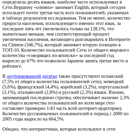
определила десять языков, наиболее часто используемых в
Сети.Вершину «олимпа» занимает English, который сегодня
использует почти третья часть всех пользователей, указанных
в таблице результатов исследования. Тем не менее, количество
прироста населения, использующего именно этот язык, за
последние пять лет увеличилось только на 128,1%, что
значительно меньше, чем соответствующий процент
увеличения населения, желающего разговаривать в Интернете
на Chinese (346,7%), который занимает вторую позицию в
ТОП-10. Количество пользователей Сети от общего мирового
количества «говорящих по-японски» за последний год
выросло до 67% что позволило Japanese занять третье место в
рейтинге.
В
опубликованной десятке
также присутствуют испанский
(7,5% от общего количества пользователей сети), немецкий
(5,6%), французский (4,4%), корейский (3,2%), португальский
(3,1%), итальянский (2,8%) и русский (2,3%) языки. Russian,
занимающий последнюю строчку, обеспечивает наличие 2,3%
от общего количества пользователей во всем мире (что
составляет примерно 1/43 часть всей интернет-аудитории).
Количество русскоязычных пользователей в период с 2000 по
2005 годы выросло на 664,5%.
Обидно, что интернетчики, которые используют в сети