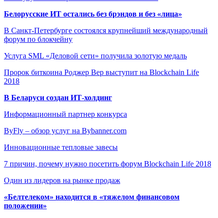
Белорусские ИТ остались без брэндов и без «лица»
В Санкт-Петербурге состоялся крупнейший международный
форум по блокчейну
Услуга SML «Деловой сети» получила золотую медаль
Пророк биткоина Роджер Вер выступит на Blockchain Life
2018
В Беларуси создан ИТ-холдинг
Информационный партнер конкурса
ByFly – обзор услуг на Bybanner.com
Инновационные тепловые завесы
7 причин, почему нужно посетить форум Blockchain Life 2018
Один из лидеров на рынке продаж
«Белтелеком» находится в «тяжелом финансовом
положении»