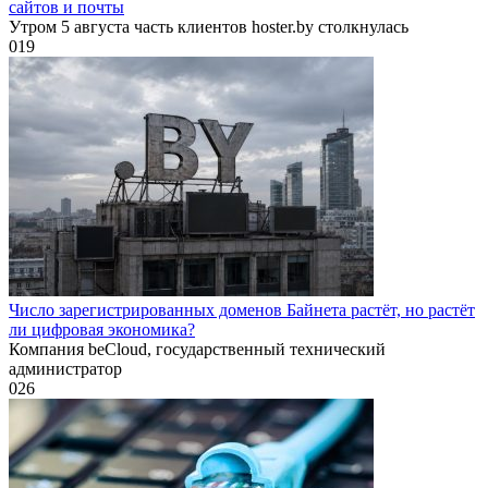
сайтов и почты
Утром 5 августа часть клиентов hoster.by столкнулась
0
19
Число зарегистрированных доменов Байнета растёт, но растёт
ли цифровая экономика?
Компания beCloud, государственный технический
администратор
0
26