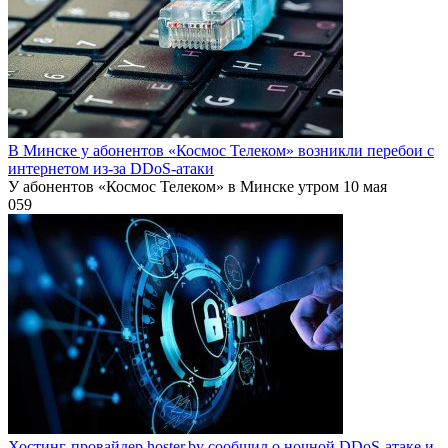
В Минске у абонентов «Космос Телеком» возникли перебои с
интернетом из-за DDoS-атаки
У абонентов «Космос Телеком» в Минске утром 10 мая
0
59
Хостинг-провайдер hoster.by сообщил о ночной DDoS-атаке и