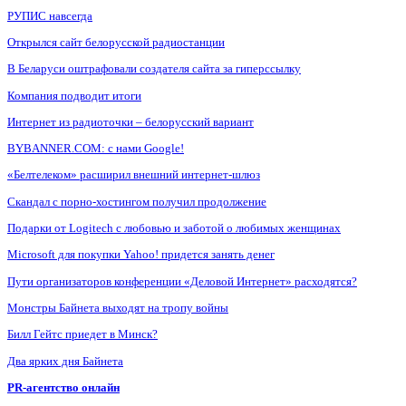
РУПИС навсегда
Открылся сайт белорусской радиостанции
В Беларуси оштрафовали создателя сайта за гиперссылку
Компания подводит итоги
Интернет из радиоточки – белорусский вариант
BYBANNER.COM: c нами Google!
«Белтелеком» расширил внешний интернет-шлюз
Скандал с порно-хостингом получил продолжение
Подарки от Logitech с любовью и заботой о любимых женщинах
Microsoft для покупки Yahoo! придется занять денег
Пути организаторов конференции «Деловой Интернет» расходятся?
Монстры Байнета выходят на тропу войны
Билл Гейтс приедет в Минск?
Два ярких дня Байнета
PR-агентство онлайн