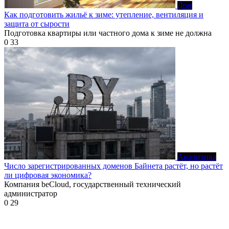
Дом
Как подготовить жильё к зиме: утепление, вентиляция и
защита от сырости
Подготовка квартиры или частного дома к зиме не должна
0
33
Аналитика
Число зарегистрированных доменов Байнета растёт, но растёт
ли цифровая экономика?
Компания beCloud, государственный технический
администратор
0
29