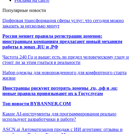
Реклама на сайте
Популярные новости
Цифровая трансформация сферы услуг: что сегодня можно
заказать за несколько минут
Россия меняет правила регистрации доменов:
иностранным компаниям предлагают новый механизм
работы в зонах .RU и .РФ
Частота 240 Гц и выше: есть ли предел человеческому глазу и
стоит ли за этим гнаться в реальности
Набор одежды для новорожденного для комфортного старта
жизни
Иностранцы рискуют потерять домены .ru, .рф и .su:
новые правила привязывают их к Госуслугам
Топ новости BYBANNER.COM
Какие AI-инструменты для программирования реально
используют разработчики в работе?
ASCN.ai Автоматизация продаж с ИИ агентами: отзывы и