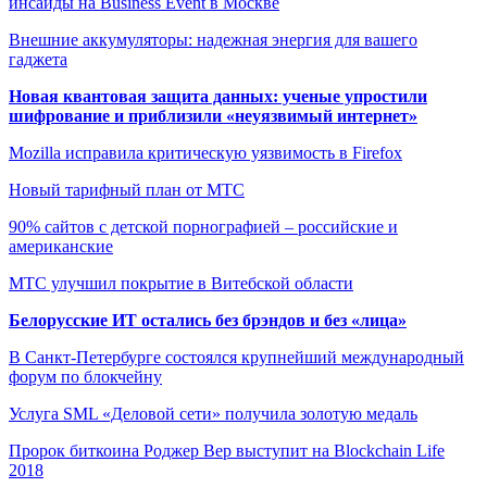
инсайды на Business Event в Москве
Внешние аккумуляторы: надежная энергия для вашего
гаджета
Новая квантовая защита данных: ученые упростили
шифрование и приблизили «неуязвимый интернет»
Mozilla исправила критическую уязвимость в Firefox
Новый тарифный план от МТС
90% сайтов с детской порнографией – российские и
американские
МТС улучшил покрытие в Витебской области
Белорусские ИТ остались без брэндов и без «лица»
В Санкт-Петербурге состоялся крупнейший международный
форум по блокчейну
Услуга SML «Деловой сети» получила золотую медаль
Пророк биткоина Роджер Вер выступит на Blockchain Life
2018