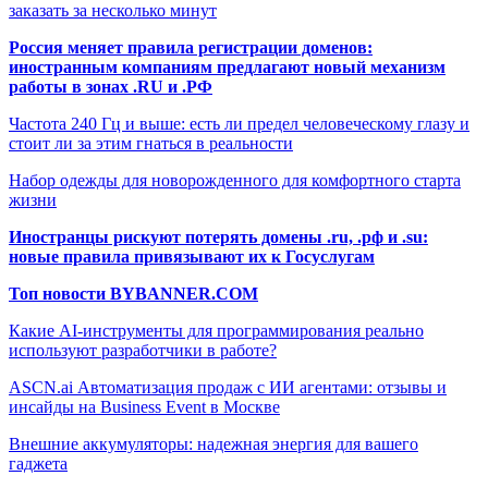
заказать за несколько минут
Россия меняет правила регистрации доменов:
иностранным компаниям предлагают новый механизм
работы в зонах .RU и .РФ
Частота 240 Гц и выше: есть ли предел человеческому глазу и
стоит ли за этим гнаться в реальности
Набор одежды для новорожденного для комфортного старта
жизни
Иностранцы рискуют потерять домены .ru, .рф и .su:
новые правила привязывают их к Госуслугам
Топ новости BYBANNER.COM
Какие AI-инструменты для программирования реально
используют разработчики в работе?
ASCN.ai Автоматизация продаж с ИИ агентами: отзывы и
инсайды на Business Event в Москве
Внешние аккумуляторы: надежная энергия для вашего
гаджета