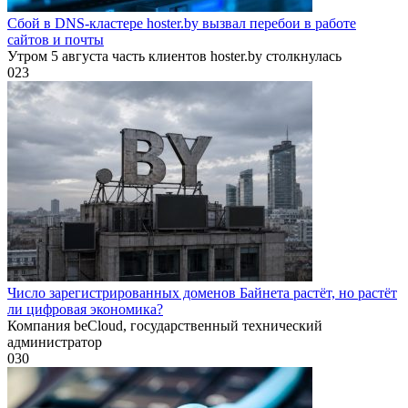
Сбой в DNS-кластере hoster.by вызвал перебои в работе
сайтов и почты
Утром 5 августа часть клиентов hoster.by столкнулась
0
23
Число зарегистрированных доменов Байнета растёт, но растёт
ли цифровая экономика?
Компания beCloud, государственный технический
администратор
0
30