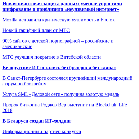
Новая квантовая защита данных: ученые упростили
шифрование и приблизили «неуязвимый интернет»
Mozilla исправила критическую уязвимость в Firefox
Новый тарифный план от МТС
90% сайтов с детской порнографией – российские и
американские
МТС улучшил покрытие в Витебской области
Белорусские ИТ остались без брэндов и без «лица»
В Санкт-Петербурге состоялся крупнейший международный
форум по блокчейну
Услуга SML «Деловой сети» получила золотую медаль
Пророк биткоина Роджер Вер выступит на Blockchain Life
2018
В Беларуси создан ИТ-холдинг
Информационный партнер конкурса