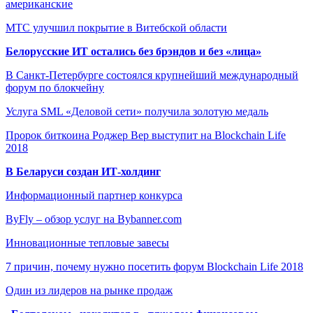
американские
МТС улучшил покрытие в Витебской области
Белорусские ИТ остались без брэндов и без «лица»
В Санкт-Петербурге состоялся крупнейший международный
форум по блокчейну
Услуга SML «Деловой сети» получила золотую медаль
Пророк биткоина Роджер Вер выступит на Blockchain Life
2018
В Беларуси создан ИТ-холдинг
Информационный партнер конкурса
ByFly – обзор услуг на Bybanner.com
Инновационные тепловые завесы
7 причин, почему нужно посетить форум Blockchain Life 2018
Один из лидеров на рынке продаж