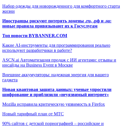
Набор одежды для новорожденного для комфортного старта
жизни
Иностранцы рискуют потерять домены .ru, .рф и .su:
новые правила привязывают их к Госуслугам
Топ новости BYBANNER.COM
Какие AI-инструменты для программирования реально
используют разработчики в работе?
ASCN.ai Автоматизация продаж с ИИ агентами: отзывы и
инсайды на Business Event в Москве
Внешние аккумуляторы: надежная энергия для вашего
гаджета
Новая квантовая защита данных: ученые упростили
шифрование и приблизили «неуязвимый интернет»
Mozilla исправила критическую уязвимость в Firefox
Новый тарифный план от МТС
90% сайтов с детской порнографией – российские и