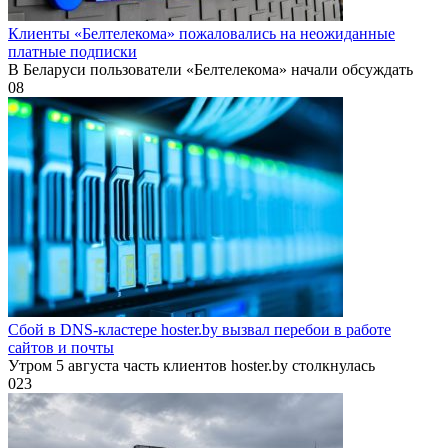
Клиенты «Белтелекома» пожаловались на неожиданные
платные подписки
В Беларуси пользователи «Белтелекома» начали обсуждать
0
8
Сбой в DNS-кластере hoster.by вызвал перебои в работе
сайтов и почты
Утром 5 августа часть клиентов hoster.by столкнулась
0
23