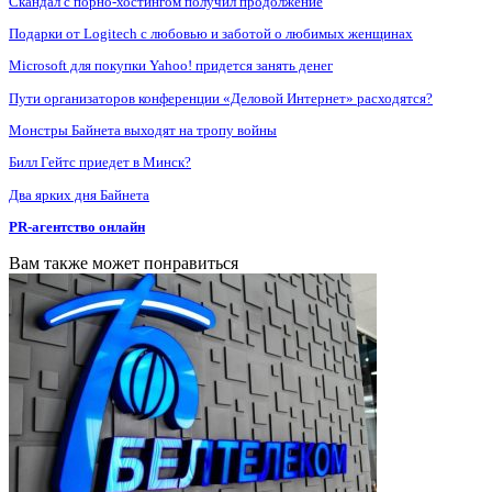
Скандал с порно-хостингом получил продолжение
Подарки от Logitech с любовью и заботой о любимых женщинах
Microsoft для покупки Yahoo! придется занять денег
Пути организаторов конференции «Деловой Интернет» расходятся?
Монстры Байнета выходят на тропу войны
Билл Гейтс приедет в Минск?
Два ярких дня Байнета
PR-агентство онлайн
Вам также может понравиться