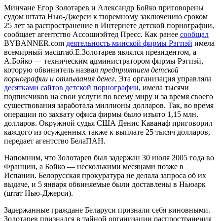
Минчане Егор Золотарев и Александр Бойко приговорены
судом штата Нью-Джерси к тюремному заключению сроком
25 лет за распространение в Интернете детской порнографии,
сообщает агентство Ассошиэйтед Пресс. Как ранее
сообщал
BYBANNER.com
деятельность минской фирмы Рэгпэй
имела
всемирный масштаб.Е.Золотарев являлся президентом, а
А.Бойко — техническим администратором фирмы Рэгпэй,
которую обвинитель назвал
предприятием детской
порнографии и отмывания денег
. Эта организация управляла
десятками сайтов детской порнографии
, имела тысячи
подписчиков на свои услуги по всему миру и за время своего
существования заработала миллионы долларов. Так, во время
операции по захвату офиса фирмы было изъято 1,15 млн.
долларов. Окружной судья США Денис Каванаф приговорил
каждого из осужденных также к выплате 25 тысяч долларов,
передает агентство БелаПАН.
Напомним, что Золотарев был задержан 30 июля 2005 года во
Франции, а Бойко — несколькими месяцами позже в
Испании. Белорусская прокуратура не делала запроса об их
выдаче, и 5 января обвиняемые были доставлены в Ньюарк
(штат Нью-Джерси).
Задержанные граждане Беларуси признали себя виновными.
Золотарев признался в тайной организации распространения