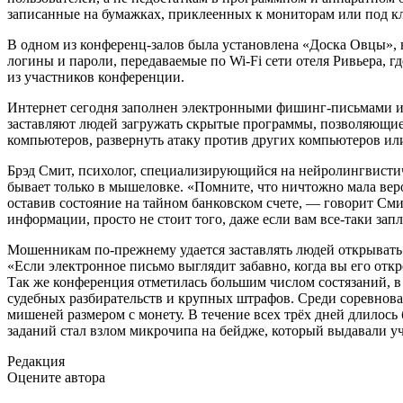
записанные на бумажках, приклеенных к мониторам или под к
В одном из конференц-залов была установлена «Доска Овцы»,
логины и пароли, передаваемые по Wi-Fi сети отеля Ривьера, 
из участников конференции.
Интернет сегодня заполнен электронными фишинг-письмами и
заставляют людей загружать скрытые программы, позволяющи
компьютеров, развернуть атаку против других компьютеров или
Брэд Смит, психолог, специализирующийся на нейролингвистич
бывает только в мышеловке. «Помните, что ничтожно мала веро
оставив состояние на тайном банковском счете, — говорит Сми
информации, просто не стоит того, даже если вам все-таки зап
Мошенникам по-прежнему удается заставлять людей открывать
«Если электронное письмо выглядит забавно, когда вы его откр
Так же конференция отметилась большим числом состязаний, в 
судебных разбирательств и крупных штрафов. Среди соревнова
мишеней размером с монету. В течение всех трёх дней длилось 
заданий стал взлом микрочипа на бейдже, который выдавали у
Редакция
Оцените автора