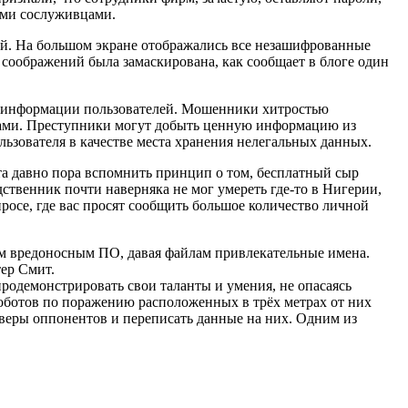
ими сослуживцами.
ей. На большом экране отображались все незашифрованные
х соображений была замаскирована, как сообщает в блоге один
й информации пользователей. Мошенники хитростью
рами. Преступники могут добыть ценную информацию из
ьзователя в качестве места хранения нелегальных данных.
а давно пора вспомнить принцип о том, бесплатный сыр
ственник почти наверняка не мог умереть где-то в Нигерии,
просе, где вас просят сообщить большое количество личной
им вредоносным ПО, давая файлам привлекательные имена.
тер Смит.
родемонстрировать свои таланты и умения, не опасаясь
роботов по поражению расположенных в трёх метрах от них
ерверы оппонентов и переписать данные на них. Одним из