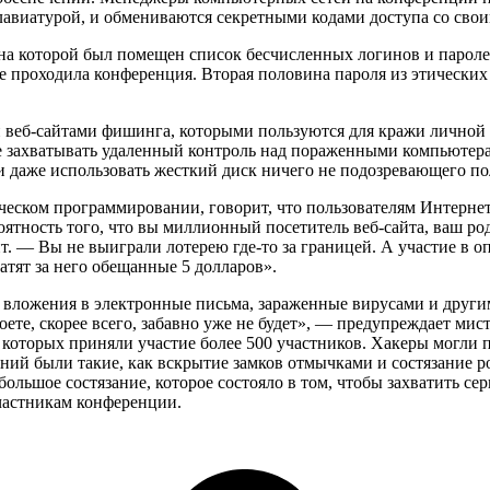
лавиатурой, и обмениваются секретными кодами доступа со сво
 на которой был помещен список бесчисленных логинов и парол
где проходила конференция. Вторая половина пароля из этически
 веб-сайтами фишинга, которыми пользуются для кражи лично
е захватывать удаленный контроль над пораженными компьюте
 даже использовать жесткий диск ничего не подозревающего пол
еском программировании, говорит, что пользователям Интернет
ятность того, что вы миллионный посетитель веб-сайта, ваш род
т. — Вы не выиграли лотерею где-то за границей. А участие в о
латят за него обещанные 5 долларов».
 вложения в электронные письма, зараженные вирусами и друг
оете, скорее всего, забавно уже не будет», — предупреждает мис
которых приняли участие более 500 участников. Хакеры могли п
ний были такие, как вскрытие замков отмычками и состязание 
большое состязание, которое состояло в том, чтобы захватить с
частникам конференции.