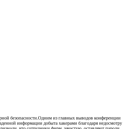
терной безопасности.Одним из главных выводов конференции
краденной информации добыта хакерами благодаря недосмотру
изнали, что сотрудники фирм, зачастую, оставляют пароли,