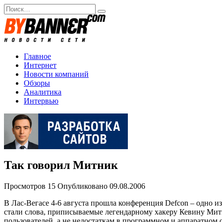
Перейти
Search
к
for:
содержанию
Главное
Интернет
Новости компаний
Обзоры
Аналитика
Интервью
Так говорил Митник
Просмотров
15
Опубликовано
09.08.2006
В Лас-Вегасе 4-6 августа прошла конференция Defcon – одно
стали слова, приписываемые легендарному хакеру Кевину Митн
пользователей, а не недостаткам в программном и аппаратном