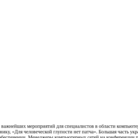
 из важнейших мероприятий для специалистов в области компью
ику, «Для человеческой глупости нет патча». Большая часть у
 обеспечении. Менеджеры компьютерных сетей на конференции пр