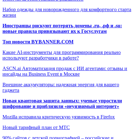
Набор одежды для новорожденного для комфортного старта
жизни
Иностранцы рискуют потерять домены .ru, .рф и .su:
новые правила привязывают их к Госуслугам
Топ новости BYBANNER.COM
Какие AI-инструменты для программирования реально
используют разработчики в работе?
ASCN.ai Автоматизация продаж с ИИ агентами: отзывы и
инсайды на Business Event в Москве
Внешние аккумуляторы: надежная энергия для вашего
гаджета
Новая квантовая защита данных: ученые упростили
шифрование и приблизили «неуязвимый интернет»
Mozilla исправила критическую уязвимость в Firefox
Новый тарифный план от МТС
90% сайтов с детской порнографией – российские и