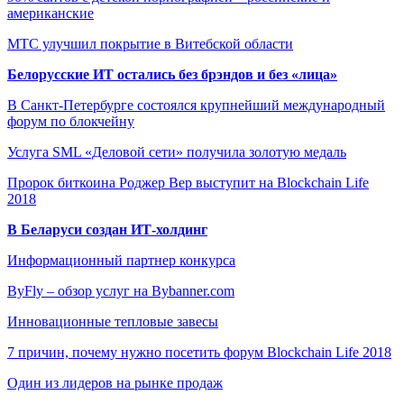
американские
МТС улучшил покрытие в Витебской области
Белорусские ИТ остались без брэндов и без «лица»
В Санкт-Петербурге состоялся крупнейший международный
форум по блокчейну
Услуга SML «Деловой сети» получила золотую медаль
Пророк биткоина Роджер Вер выступит на Blockchain Life
2018
В Беларуси создан ИТ-холдинг
Информационный партнер конкурса
ByFly – обзор услуг на Bybanner.com
Инновационные тепловые завесы
7 причин, почему нужно посетить форум Blockchain Life 2018
Один из лидеров на рынке продаж