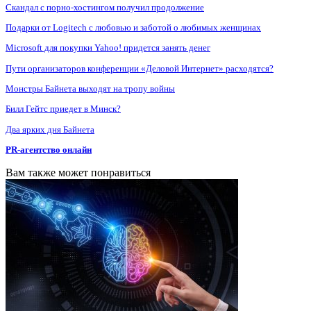
Скандал с порно-хостингом получил продолжение
Подарки от Logitech с любовью и заботой о любимых женщинах
Microsoft для покупки Yahoo! придется занять денег
Пути организаторов конференции «Деловой Интернет» расходятся?
Монстры Байнета выходят на тропу войны
Билл Гейтс приедет в Минск?
Два ярких дня Байнета
PR-агентство онлайн
Вам также может понравиться