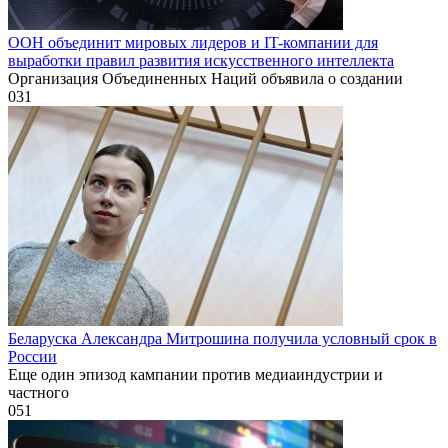
ООН объединит мировых лидеров и IT-компании для
выработки правил развития искусственного интеллекта
Организация Объединенных Наций объявила о создании
0
31
Беларуска Александра Митрошина получила условный срок в
России
Еще один эпизод кампании против медиаиндустрии и
частного
0
51