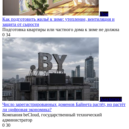
Дом
Как подготовить жильё к зиме: утепление, вентиляция и
защита от сырости
Подготовка квартиры или частного дома к зиме не должна
0
34
Аналитика
Число зарегистрированных доменов Байнета растёт, но растёт
ли цифровая экономика?
Компания beCloud, государственный технический
администратор
0
30