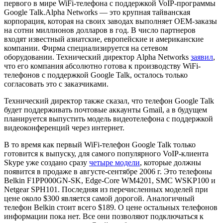
первого в мире WiFi-телефона с поддержкой VoIP-программы
Google Talk.Alpha Networks — это крупная тайванская
корпорация, которая на своих заводах выполняет OEM-заказы
на сотни миллионов долларов в год. В число партнеров
входят известный азиатские, европейские и американские
компании. Фирма специализируется на сетевом
оборудовании. Технический директор Alpha Networks
заявил
,
что его компания абсолютно готова к производству WiFi-
телефонов с поддержкой Google Talk, осталось только
согласовать это с заказчиками.
Технический директор также сказал, что телефон Google Talk
будет поддерживать почтовые аккаунты Gmail, а в будущем
планируется выпустить модель видеотелефона с поддержкой
видеоконференций через интернет.
В то время как первый WiFi-телефон Google Talk только
готовится к выпуску, для самого популярного VoIP-клиента
Skype уже создано сразу
четыре модели
, которые должны
появится в продаже в августе-сентябре 2006 г. Это телефоны
Belkin F1PP000GN-SK, Edge-Core WM4201, SMC WSKP100 и
Netgear SPH101. Последняя из перечисленных моделей при
цене около $300 является самой дорогой. Аналогичный
телефон Belkin стоит всего $189. О цене остальных телефонов
информации пока нет. Все они позволяют подключаться к