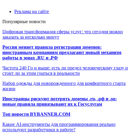
Реклама на сайте
Популярные новости
Цифровая трансформация сферы услуг: что сегодня можно
заказать за несколько минут
Россия меняет правила регистрации доменов:
иностранным компаниям предлагают новый механизм
работы в зонах .RU и .РФ
Частота 240 Гц и выше: есть ли предел человеческому глазу и
стоит ли за этим гнаться в реальности
Набор одежды для новорожденного для комфортного старта
жизни
Иностранцы рискуют потерять домены .ru, .рф и .su:
новые правила привязывают их к Госуслугам
Топ новости BYBANNER.COM
Какие AI-инструменты для программирования реально
используют разработчики в работе?