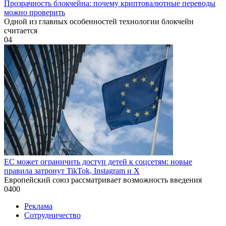
Прозрачность блокчейна: почему криптовалютные переводы
можно проверить
Одной из главных особенностей технологии блокчейн
считается
0
4
ЕС может ограничить доступ детей к соцсетям: новые
правила затронут TikTok, Instagram и X
Европейский союз рассматривает возможность введения
0
400
Реклама
Сотрудничество