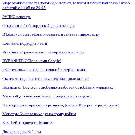
Информационные технологии, интернет, телеком и мобильная связь. Обзор
событий с 14.05 по 20.05
РУПИС навсегда
Открылся сайт белорусской радиостанции
В Беларуси оштрафовали создателя сайта за гиперссылку
Компания подводит итоги
Интернет из радиоточки – белорусский вариант
BYBANNER.COM: c нами Google!
«Белтелеком» расширил внешний интернет-шлюз
Скандал с порно-хостингом получил продолжение
Подарки от Logitech с любовью и заботой о любимых женщинах
Microsoft для покупки Yahoo! придется занять денег
Пути организаторов конференции «Деловой Интернет» расходятся?
Монстры Байнета выходят на тропу войны
Билл Гейтс приедет в Минск?
Два ярких дня Байнета