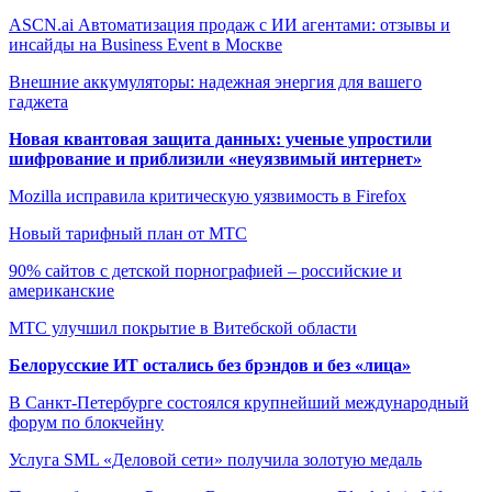
ASCN.ai Автоматизация продаж с ИИ агентами: отзывы и
инсайды на Business Event в Москве
Внешние аккумуляторы: надежная энергия для вашего
гаджета
Новая квантовая защита данных: ученые упростили
шифрование и приблизили «неуязвимый интернет»
Mozilla исправила критическую уязвимость в Firefox
Новый тарифный план от МТС
90% сайтов с детской порнографией – российские и
американские
МТС улучшил покрытие в Витебской области
Белорусские ИТ остались без брэндов и без «лица»
В Санкт-Петербурге состоялся крупнейший международный
форум по блокчейну
Услуга SML «Деловой сети» получила золотую медаль