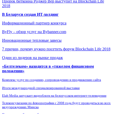
Пророк биткоина Роджер Вер выступит на Blockchain Life
2018
В Беларуси создан ИТ-холдинг
Информационный партнер конкурса
ByFly – обзор услуг на Bybanner.com
Инновационные тепловые завесы
7 причин, почему нужно посетить форум Blockchain Life 2018
Один из лидеров на рынке продаж
«Белтелеком» находится в «тяжелом финансовом
положении»
Комплекс услуг по созданию, сопровождению и продвижению сайта
Итоги международной специализированной выставки
Elab Media запускает видеоблоги на белорусском интернет-телевидении
Телеконсультации по флюорографии с 2008 года будут проводиться во всех
медучреждениях Минска