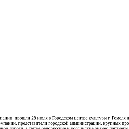
нии, прошли 28 июля в Городском центре культуры г. Гомеля и
мпании, представители городской администрации, крупных про
зной дороги, а также белорусские и российские бизнес-партнер