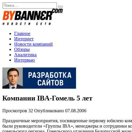
Перейти
Search
к
for:
содержанию
Главное
Интернет
Новости компаний
Обзоры
Аналитика
Интервью
Компании IBA-Гомель 5 лет
Просмотров
32
Опубликовано
07.08.2006
Праздничные мероприятия, посвященные первому юбилею компа
были руководители «Группы IBA», менеджеры и сотрудники ко
гомельского региона, Гомельского отделения Белорусской желе