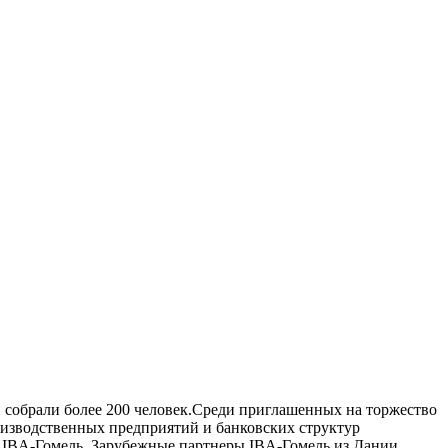
 собрали более 200 человек.Среди приглашенных на торжество
изводственных предприятий и банковских структур
ы IBA-Гомель. Зарубежные партнеры IBA-Гомель из Дании,