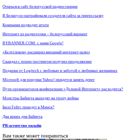
Открылся сайт белорусской радиостанции
В Беларуси оштрафовали создателя сайта за гиперссылку
Компания подводит итоги
Интернет из радиоточки – белорусский вариант
BYBANNER.COM: c нами Google!
«Белтелеком» расширил внешний интернет-шлюз
Скандал с порно-хостингом получил продолжение
Подарки от Logitech с любовью и заботой о любимых женщинах
Microsoft для покупки Yahoo! придется занять денег
Пути организаторов конференции «Деловой Интернет» расходятся?
Монстры Байнета выходят на тропу войны
Билл Гейтс приедет в Минск?
Два ярких дня Байнета
PR-агентство онлайн
Вам также может понравиться