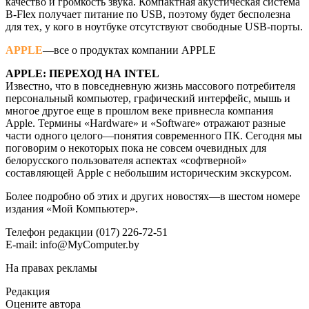
качество и громкость звука. Компактная акустическая система
B-Flex получает питание по USB, поэтому будет бесполезна
для тех, у кого в ноутбуке отсутствуют свободные USB-порты.
APPLE
—все о продуктах компании APPLE
APPLE: ПЕРЕХОД НА INTEL
Известно, что в повседневную жизнь массового потребителя
персональный компьютер, графический интерфейс, мышь и
многое другое еще в прошлом веке привнесла компания
Apple. Термины «Hardware» и «Software» отражают разные
части одного целого—понятия современного ПК. Сегодня мы
поговорим о некоторых пока не совсем очевидных для
белорусского пользователя аспектах «софтверной»
составляющей Apple с небольшим историческим экскурсом.
Более подробно об этих и других новостях—в шестом номере
издания «Мой Компьютер».
Телефон редакции (017) 226-72-51
E-mail: info@MyComputer.by
На правах рекламы
Редакция
Оцените автора