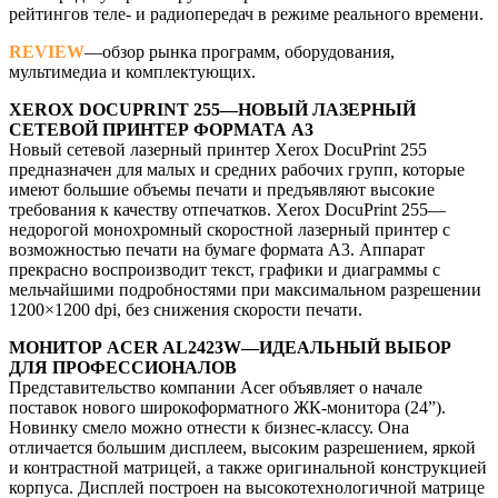
рейтингов теле- и радиопередач в режиме реального времени.
REVIEW
—обзор рынка программ, оборудования,
мультимедиа и комплектующих.
XEROX DOCUPRINT 255—НОВЫЙ ЛАЗЕРНЫЙ
СЕТЕВОЙ ПРИНТЕР ФОРМАТА A3
Новый сетевой лазерный принтер Xerox DocuPrint 255
предназначен для малых и средних рабочих групп, которые
имеют большие объемы печати и предъявляют высокие
требования к качеству отпечатков. Xerox DocuPrint 255—
недорогой монохромный скоростной лазерный принтер с
возможностью печати на бумаге формата А3. Аппарат
прекрасно воспроизводит текст, графики и диаграммы с
мельчайшими подробностями при максимальном разрешении
1200×1200 dpi, без снижения скорости печати.
МОНИТОР ACER AL2423W—ИДЕАЛЬНЫЙ ВЫБОР
ДЛЯ ПРОФЕССИОНАЛОВ
Представительство компании Acer объявляет о начале
поставок нового широкоформатного ЖК-монитора (24”).
Новинку смело можно отнести к бизнес-классу. Она
отличается большим дисплеем, высоким разрешением, яркой
и контрастной матрицей, а также оригинальной конструкцией
корпуса. Дисплей построен на высокотехнологичной матрице