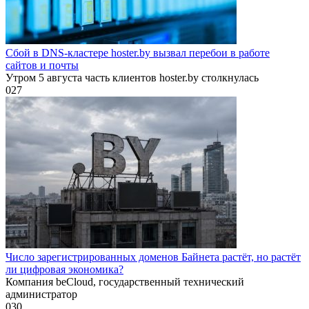
Сбой в DNS-кластере hoster.by вызвал перебои в работе
сайтов и почты
Утром 5 августа часть клиентов hoster.by столкнулась
0
27
Число зарегистрированных доменов Байнета растёт, но растёт
ли цифровая экономика?
Компания beCloud, государственный технический
администратор
0
30