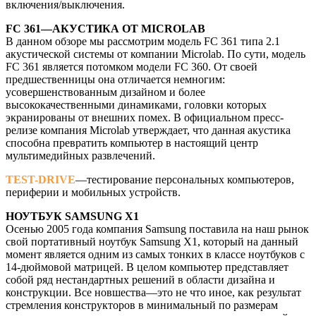
включения/выключения.
FC 361—АКУСТИКА ОТ MICROLAB
В данном обзоре мы рассмотрим модель FC 361 типа 2.1
акустической сиcтемы от компании Microlab. По сути, модель
FC 361 является потомком модели FC 360. От своей
предшественницы она отличается немногим:
усовершенствованным дизайном и более
высококачественными динамиками, головки которых
экранированы от внешних помех. В официальном пресс-
релизе компания Microlab утверждает, что данная акустика
способна превратить компьютер в настоящий центр
мультимедийных развлечений.
TEST-DRIVE
—тестирование персональных компьютеров,
периферии и мобильных устройств.
НОУТБУК SAMSUNG X1
Осенью 2005 года компания Samsung поставила на наш рынок
свой портативный ноутбук Samsung X1, который на данный
момент является одним из самых тонких в классе ноутбуков с
14-дюймовой матрицей. В целом компьютер представляет
собой ряд нестандартных решений в области дизайна и
конструкции. Все новшества—это не что иное, как результат
стремления конструкторов в минимальный по размерам