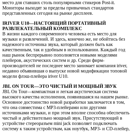
место для ставших столь популярными стикеров Post-it.
Мониторы выходят за пределы привычных стандартов
представленных сегодня на рынке дисплеев.
IRIVER U10—НАСТОЯЩИЙ ПОРТАТИВНЫЙ
РАЗВЛЕКАТЕЛЬНЫЙ КОМПЛЕКС
В жизни каждого современного человека есть место для
музыки и развлечений. И здесь, конечно же, не обойтись без
надежного источника звука, который должен быть как
качественным, так и удобным в использовании. Каждый год
наш рынок беспрерывно пополняется новыми моделями
плейеров, акустических систем и др. Среди фирм-
производителей не последнее место занимает компания iriver,
недавно объявившая о выпуске новой модификации топовой
модели флэш-плейера iriver U10.
JBL ON TOUR—ЭТО ЧИСТЫЙ И МОЩНЫЙ ЗВУК
JBL On Tour—компактная и легкая акустическая система
высокого качества исполнения, появившаяся на нашем рынке.
Основное достоинство новой разработки заключается в том,
что она совместима с MP3-плейерами или другими
источниками музыки, и при этом вполне способна обеспечить
чистый и действительно мощный звук. Присутствующий в
устройстве стереоразъем mini jack позволяет подключать
систему к таким устройствам, как ноутбук, MP3- и CD-плейер,