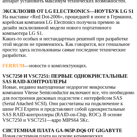
аппарат установить максимум технических возможностей.
ЭКСКЛЮЗИВ ОТ LG ELECTRONICS—НОУТБУК LG S1
На выставке «Red Dot-2006», прошедшей в июне в Германии,
корейская компания LG Electronics получила премию за
дизайн эксклюзивной модели нового портативного
компьютера LG S1.
Каких-то особых и нестандартных решений при разработке
этой модели не применялось. Как говорится, все гениальное
просто: здесь использованы самые последние технические
разработки.
FERRUM
—новости о комплектующих.
VSC7250 И VSC7251: ПЕРВЫЕ ОДНОКРИСТАЛЬНЫЕ
SAS RAID-КОНТРОЛЛЕРЫ
Новые, недавно выпущенные недорогие микросхемы
компании Vitesse Semiconductor включают все, что необходимо
для построения дисковых подсистем с интерфейсом SAS
(Serial Attached SCSI). Они рассчитаны на подключение к
шине PCI Express и представляют собой однокристальные
SAS RAID-контроллеры (RAID-on-Chip, ROC). В основе
VSC7250 и VSC7251—ядро MIPS64 5Kc.
СИСТЕМНАЯ ПЛАТА GA-965P-DQ6 ОТ GIGABYTE
Новая системная плата на основе керамических