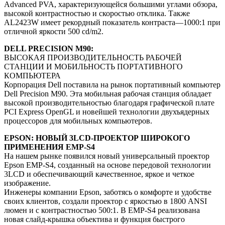
Advanced PVA, характеризующейся большими углами обзора,
высокой контрастностью и скоростью отклика. Также
AL2423W имеет рекордный показатель контраста—1000:1 при
отличной яркости 500 cd/m2.
DELL PRECISION M90:
ВЫСОКАЯ ПРОИЗВОДИТЕЛЬНОСТЬ РАБОЧЕЙ
СТАНЦИИ И МОБИЛЬНОСТЬ ПОРТАТИВНОГО
КОМПЬЮТЕРА
Корпорация Dell поставила на рынок портативный компьютер
Dell Precision M90. Эта мобильная рабочая станция обладает
высокой производительностью благодаря графической плате
PCI Express OpenGL и новейшей технологии двухъядерных
процессоров для мобильных компьютеров.
EPSON: НОВЫЙ 3LCD-ПРОЕКТОР ШИРОКОГО
ПРИМЕНЕНИЯ EMP-S4
На нашем рынке появился новый универсальный проектор
Epson EMP-S4, созданный на основе передовой технологии
3LCD и обеспечивающий качественное, яркое и четкое
изображение.
Инженеры компании Epson, заботясь о комфорте и удобстве
своих клиентов, создали проектор с яркостью в 1800 ANSI
люмен и с контрастностью 500:1. В EMP-S4 реализована
новая слайд-крышка объектива и функция быстрого