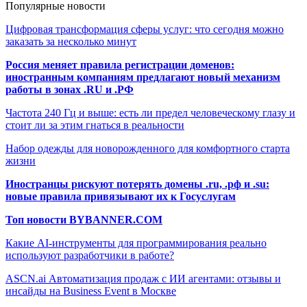
Популярные новости
Цифровая трансформация сферы услуг: что сегодня можно
заказать за несколько минут
Россия меняет правила регистрации доменов:
иностранным компаниям предлагают новый механизм
работы в зонах .RU и .РФ
Частота 240 Гц и выше: есть ли предел человеческому глазу и
стоит ли за этим гнаться в реальности
Набор одежды для новорожденного для комфортного старта
жизни
Иностранцы рискуют потерять домены .ru, .рф и .su:
новые правила привязывают их к Госуслугам
Топ новости BYBANNER.COM
Какие AI-инструменты для программирования реально
используют разработчики в работе?
ASCN.ai Автоматизация продаж с ИИ агентами: отзывы и
инсайды на Business Event в Москве