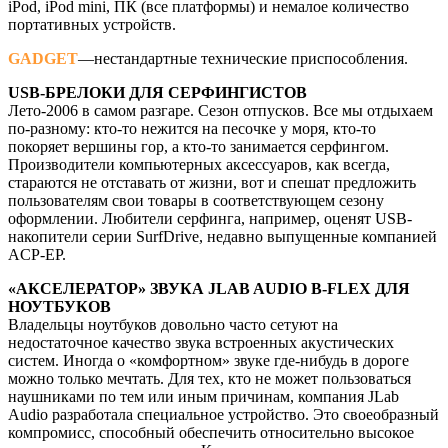
iPod, iPod mini, ПК (все платформы) и немалое количество
портативных устройств.
GADGET
—нестандартные технические приспособления.
USB-БРЕЛОКИ ДЛЯ СЕРФИНГИСТОВ
Лето-2006 в самом разгаре. Сезон отпусков. Все мы отдыхаем
по-разному: кто-то нежится на песочке у моря, кто-то
покоряет вершины гор, а кто-то занимается серфингом.
Производители компьютерных аксессуаров, как всегда,
стараются не отставать от жизни, вот и спешат предложить
пользователям свои товары в соответствующем сезону
оформлении. Любители серфинга, например, оценят USB-
накопители серии SurfDrive, недавно выпущенные компанией
ACP-EP.
«АКСЕЛЕРАТОР» ЗВУКА JLAB AUDIO B-FLEX ДЛЯ
НОУТБУКОВ
Владельцы ноутбуков довольно часто сетуют на
недостаточное качество звука встроенных акустических
систем. Иногда о «комфортном» звуке где-нибудь в дороге
можно только мечтать. Для тех, кто не может пользоваться
наушниками по тем или иным причинам, компания JLab
Audio разработала специальное устройство. Это своеобразный
компромисс, способный обеспечить относительно высокое