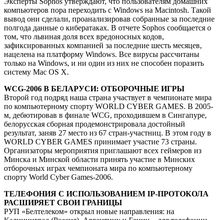
Эксперты Sophos утверждают, что пользователям домашних
компьютеров пора переходить с Windows на Macintosh. Такой
вывод они сделали, проанализировав собранные за последние
полгода данные о кибератаках. В отчете Sophos сообщается о
том, что львиная доля всех вредоносных кодов,
зафиксированных компанией за последние шесть месяцев,
нацелена на платформу Windows. Все вирусы рассчитаны
только на Windows, и ни один из них не способен поразить
систему Maс OS X.
WCG-2006 В БЕЛАРУСИ: ОТБОРОЧНЫЕ ИГРЫ
Второй год подряд наша страна участвует в чемпионате мира
по компьютерному спорту WORLD CYBER GAMES. В 2005-
м, дебютировав в финале WCG, проходившем в Сингапуре,
белорусская сборная продемонстрировала достойный
результат, заняв 27 место из 67 стран-участниц. В этом году в
WORLD CYBER GAMES принимает участие 73 страны.
Организаторы мероприятия приглашают всех геймеров из
Минска и Минской области принять участие в Минских
отборочных играх чемпионата мира по компьютерному
спорту World Cyber Games-2006.
ТЕЛЕФОНИЯ С ИСПОЛЬЗОВАНИЕМ IP-ПРОТОКОЛА
РАСШИРЯЕТ СВОИ ГРАНИЦЫ
РУП «Белтелеком» открыл новые направления: на