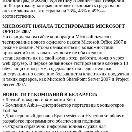
Калининград (Россия), Аргентину и Бенин—для телефонии
по IP-протоколу, которая позволяет экономить средства по
оплате звонков в эти страны на 33%, 48% и 49%—
соответственно.
MICROSOFT НАЧАЛА ТЕСТИРОВАНИЕ MICROSOFT
OFFICE 2007
На официальном сайте корпорации Microsoft началось
тестирование нового офисного пакета Microsoft Office 2007 в
режиме онлайн. Чтобы ознакомиться с возможностями
приложений пользователям вовсе не обязательно
устанавливать их на свой компьютер, работать можно через
web-браузер. В первое онлайновое тестирование включено 18
обучающих программ, содержащих последовательные
инструкции по освоению большинства клиентских продуктов
и таких серверов, как Microsoft SharePoint Server 2007 и Project
Server 2007.
НОВОСТИ IT-КОМПАНИЙ В БЕЛАРУСИ:
• Летний подарок от компании Solo
• Компания Asbis—дистрибьютор портативных копьютеров
Toshiba
• Долгосрочный договор Epam systems и Hyperion solutions о
разработке программного обеспечения подписан
• Открыта справочно-информационная служба для
корпоративных клиентов сети сотовой связи «Бест»