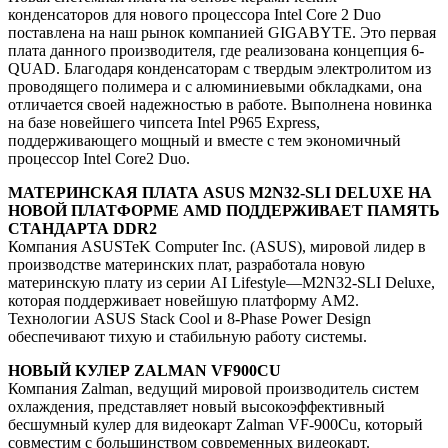
конденсаторов для нового процессора Intel Core 2 Duo
поставлена на наш рынок компанией GIGABYTE. Это первая
плата данного производителя, где реализована концепция 6-
QUAD. Благодаря конденсаторам с твердым электролитом из
проводящего полимера и с алюминиевыми обкладками, она
отличается своей надежностью в работе. Выполнена новинка
на базе новейшего чипсета Intel P965 Express,
поддерживающего мощный и вместе с тем экономичный
процессор Intel Core2 Duo.
МАТЕРИНСКАЯ ПЛАТА ASUS M2N32-SLI DELUXE НА
НОВОЙ ПЛАТФОРМЕ AMD ПОДДЕРЖИВАЕТ ПАМЯТЬ
СТАНДАРТА DDR2
Компания ASUSTeK Computer Inc. (ASUS), мировой лидер в
производстве материнских плат, разработала новую
материнскую плату из серии AI Lifestyle—M2N32-SLI Deluxe,
которая поддерживает новейшую платформу AM2.
Технологии ASUS Stack Cool и 8-Phase Power Design
обеспечивают тихую и стабильную работу системы.
НОВЫЙ КУЛЕР ZALMAN VF900CU
Компания Zalman, ведущий мировой производитель систем
охлаждения, представляет новый высокоэффективный
бесшумный кулер для видеокарт Zalman VF-900Cu, который
совместим с большинством современных видеокарт.