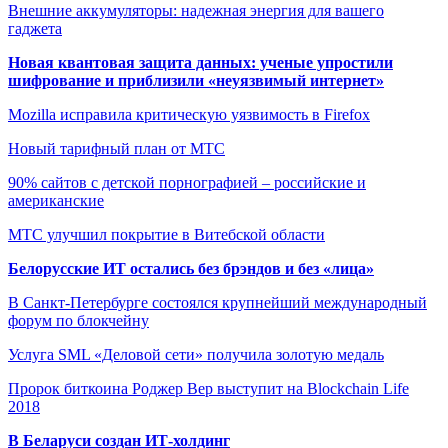
Внешние аккумуляторы: надежная энергия для вашего
гаджета
Новая квантовая защита данных: ученые упростили
шифрование и приблизили «неуязвимый интернет»
Mozilla исправила критическую уязвимость в Firefox
Новый тарифный план от МТС
90% сайтов с детской порнографией – российские и
американские
МТС улучшил покрытие в Витебской области
Белорусские ИТ остались без брэндов и без «лица»
В Санкт-Петербурге состоялся крупнейший международный
форум по блокчейну
Услуга SML «Деловой сети» получила золотую медаль
Пророк биткоина Роджер Вер выступит на Blockchain Life
2018
В Беларуси создан ИТ-холдинг