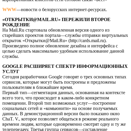
WWW
—новости о белорусских интернет-ресурсах.
«ОТКРЫТКИ@MAIL.RU» ПЕРЕЖИЛИ ВТОРОЕ
РОЖДЕНИЕ
На Mail.Ru стартовала обновленная версия одного из
старейших проектов портала—службы отправки виртуальных
открыток «Открытки@Mail.Ru» (http://cards.mail.ru).
Произведено полное обновление дизайна и интерфейса с
целью сделать максимально удобным использование данной
службы.
GOOGLE РАСШИРЯЕТ СПЕКТР ИНФОРМАЦИОННЫХ
УСЛУГ
Сегодня разработчики Google говорят о трех основных типах
сервисов, которые могут быть построены и предложены
пользователям в ближайшее время.
Первый тип—сегментация данных, основанная на контексте
всего того, что происходит в каком-либо конкретном
помещении. Второй тип возможных услуг—построение
социальных сетей и «комьюнити» на основе получаемых
данных. В демонстрационной версии было показано окно
ChaT. V., которое позволяет общаться в режиме реального
времени людям, которые одновременно смотрят одну и ту же
телепередачу. Третья группа сервисов—составление