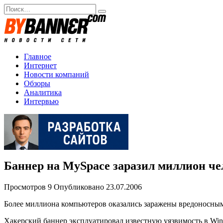
Перейти
Search
к
for:
содержанию
Главное
Интернет
Новости компаний
Обзоры
Аналитика
Интервью
Баннер на MySpace заразил миллион че
Просмотров
9
Опубликовано
23.07.2006
Более миллиона компьютеров оказались заражены вредоносным 
Хакерский баннер эксплуатировал известную уязвимость в Win