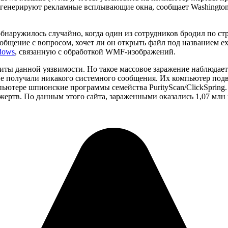
и генерируют рекламные всплывающие окна, сообщает Washington
бнаружилось случайно, когда один из сотрудников бродил по ст
бщение с вопросом, хочет ли он открыть файл под названием exp.
dows
, связанную с обработкой WMF-изображений.
ты данной уязвимости. Но такое массовое заражение наблюдается
получали никакого системного сообщения. Их компьютер подвер
мпьютере шпионские программы семейства PurityScan/ClickSprin
жертв. По данным этого сайта, зараженными оказались 1,07 млн