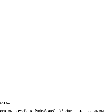
айтах.
ограммы семейства PurityScan/ClickSpring — это программы