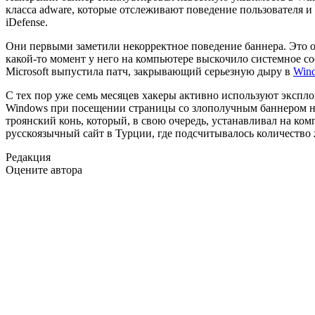
класса adware, которые отслеживают поведение пользователя 
iDefense.
Они первыми заметили некорректное поведение баннера. Это о
какой-то момент у него на компьютере выскочило системное соо
Microsoft выпустила патч, закрывающий серьезную дыру в
Win
С тех пор уже семь месяцев хакеры активно используют эксплои
Windows при посещении страницы со злополучным баннером не 
троянский конь, который, в свою очередь, устанавливал на ко
русскоязычный сайт в Турции, где подсчитывалось количество 
Редакция
Оцените автора