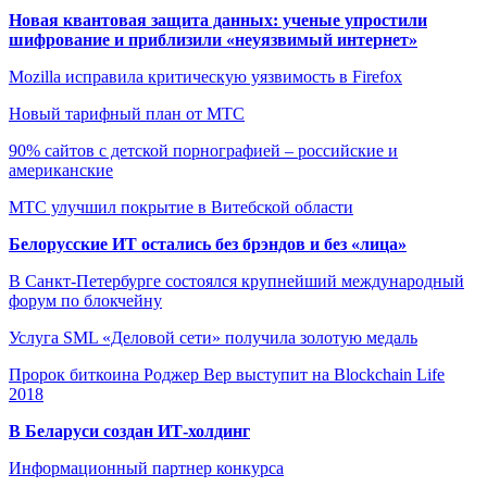
Новая квантовая защита данных: ученые упростили
шифрование и приблизили «неуязвимый интернет»
Mozilla исправила критическую уязвимость в Firefox
Новый тарифный план от МТС
90% сайтов с детской порнографией – российские и
американские
МТС улучшил покрытие в Витебской области
Белорусские ИТ остались без брэндов и без «лица»
В Санкт-Петербурге состоялся крупнейший международный
форум по блокчейну
Услуга SML «Деловой сети» получила золотую медаль
Пророк биткоина Роджер Вер выступит на Blockchain Life
2018
В Беларуси создан ИТ-холдинг
Информационный партнер конкурса