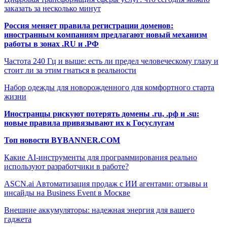
заказать за несколько минут
Россия меняет правила регистрации доменов:
иностранным компаниям предлагают новый механизм
работы в зонах .RU и .РФ
Частота 240 Гц и выше: есть ли предел человеческому глазу и
стоит ли за этим гнаться в реальности
Набор одежды для новорожденного для комфортного старта
жизни
Иностранцы рискуют потерять домены .ru, .рф и .su:
новые правила привязывают их к Госуслугам
Топ новости BYBANNER.COM
Какие AI-инструменты для программирования реально
используют разработчики в работе?
ASCN.ai Автоматизация продаж с ИИ агентами: отзывы и
инсайды на Business Event в Москве
Внешние аккумуляторы: надежная энергия для вашего
гаджета