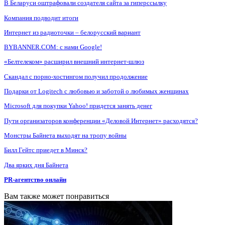
В Беларуси оштрафовали создателя сайта за гиперссылку
Компания подводит итоги
Интернет из радиоточки – белорусский вариант
BYBANNER.COM: c нами Google!
«Белтелеком» расширил внешний интернет-шлюз
Скандал с порно-хостингом получил продолжение
Подарки от Logitech с любовью и заботой о любимых женщинах
Microsoft для покупки Yahoo! придется занять денег
Пути организаторов конференции «Деловой Интернет» расходятся?
Монстры Байнета выходят на тропу войны
Билл Гейтс приедет в Минск?
Два ярких дня Байнета
PR-агентство онлайн
Вам также может понравиться