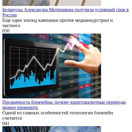
Беларуска Александра Митрошина получила условный срок в
России
Еще один эпизод кампании против медиаиндустрии и
частного
0
50
Прозрачность блокчейна: почему криптовалютные переводы
можно проверить
Одной из главных особенностей технологии блокчейн
считается
0
41