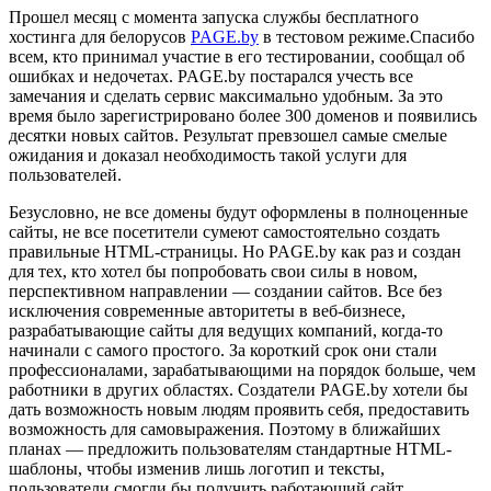
Прошел месяц с момента запуска службы бесплатного
хостинга для белорусов
PAGE.by
в тестовом режиме.Спасибо
всем, кто принимал участие в его тестировании, сообщал об
ошибках и недочетах. PAGE.by постарался учесть все
замечания и сделать сервис максимально удобным. За это
время было зарегистрировано более 300 доменов и появились
десятки новых сайтов. Результат превзошел самые смелые
ожидания и доказал необходимость такой услуги для
пользователей.
Безусловно, не все домены будут оформлены в полноценные
сайты, не все посетители сумеют самостоятельно создать
правильные HTML-страницы. Но PAGE.by как раз и создан
для тех, кто хотел бы попробовать свои силы в новом,
перспективном направлении — создании сайтов. Все без
исключения современные авторитеты в веб-бизнесе,
разрабатывающие сайты для ведущих компаний, когда-то
начинали с самого простого. За короткий срок они стали
профессионалами, зарабатывающими на порядок больше, чем
работники в других областях. Создатели PAGE.by хотели бы
дать возможность новым людям проявить себя, предоставить
возможность для самовыражения. Поэтому в ближайших
планах — предложить пользователям стандартные HTML-
шаблоны, чтобы изменив лишь логотип и тексты,
пользователи смогли бы получить работающий сайт.