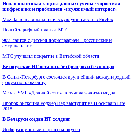
Новая квантовая защита данных: ученые упростили
шифрование и приблизили «неуязвимый интернет»
Mozilla исправила критическую уязвимость в Firefox
Новый тарифный план от МТС
90% сайтов с детской порнографией – российские и
американские
МТС улучшил покрытие в Витебской области
Белорусские ИТ остались без брэндов и без «лица»
В Санкт-Петербурге состоялся крупнейший международный
форум по блокчейну
Услуга SML «Деловой сети» получила золотую медаль
Пророк биткоина Роджер Вер выступит на Blockchain Life
2018
В Беларуси создан ИТ-холдинг
Информационный партнер конкурса