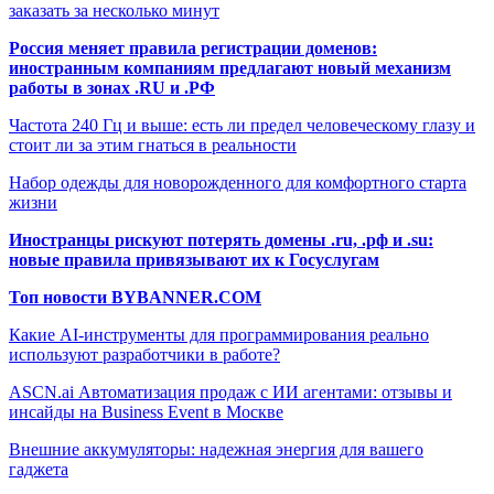
заказать за несколько минут
Россия меняет правила регистрации доменов:
иностранным компаниям предлагают новый механизм
работы в зонах .RU и .РФ
Частота 240 Гц и выше: есть ли предел человеческому глазу и
стоит ли за этим гнаться в реальности
Набор одежды для новорожденного для комфортного старта
жизни
Иностранцы рискуют потерять домены .ru, .рф и .su:
новые правила привязывают их к Госуслугам
Топ новости BYBANNER.COM
Какие AI-инструменты для программирования реально
используют разработчики в работе?
ASCN.ai Автоматизация продаж с ИИ агентами: отзывы и
инсайды на Business Event в Москве
Внешние аккумуляторы: надежная энергия для вашего
гаджета