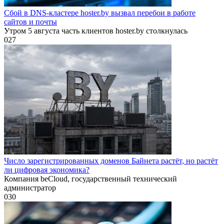
Сбой в DNS-кластере hoster.by вызвал перебои в работе
сайтов и почты
Утром 5 августа часть клиентов hoster.by столкнулась
0
27
Число зарегистрированных доменов Байнета растёт, но растёт
ли цифровая экономика?
Компания beCloud, государственный технический
администратор
0
30