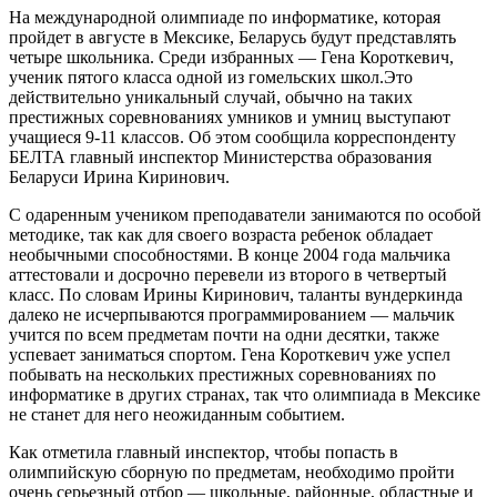
На международной олимпиаде по информатике, которая
пройдет в августе в Мексике, Беларусь будут представлять
четыре школьника. Среди избранных — Гена Короткевич,
ученик пятого класса одной из гомельских школ.Это
действительно уникальный случай, обычно на таких
престижных соревнованиях умников и умниц выступают
учащиеся 9-11 классов. Об этом сообщила корреспонденту
БЕЛТА главный инспектор Министерства образования
Беларуси Ирина Киринович.
С одаренным учеником преподаватели занимаются по особой
методике, так как для своего возраста ребенок обладает
необычными способностями. В конце 2004 года мальчика
аттестовали и досрочно перевели из второго в четвертый
класс. По словам Ирины Киринович, таланты вундеркинда
далеко не исчерпываются программированием — мальчик
учится по всем предметам почти на одни десятки, также
успевает заниматься спортом. Гена Короткевич уже успел
побывать на нескольких престижных соревнованиях по
информатике в других странах, так что олимпиада в Мексике
не станет для него неожиданным событием.
Как отметила главный инспектор, чтобы попасть в
олимпийскую сборную по предметам, необходимо пройти
очень серьезный отбор — школьные, районные, областные и