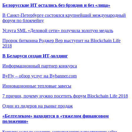
Белорусские ИТ остались без брэндов и без «лица»
В Санкт-Петербурге состоялся крупнейший международный
форум по блокчейну
Услуга SML «Деловой сети» получила золотую медаль
Пророк биткоина Роджер Вер выступит на Blockchain Life
2018
В Беларуси создан ИТ-холдинг
Информационный партнер конкурса
ByFly – обзор услуг на Bybanner.com
Инновационные тепловые завесы
7 причин, почему нужно посетить форум Blockchain Life 2018
Один из лидеров на рынке продаж
«Белтелеком» находится в «тяжелом финансовом
положении»
Комплекс услуг по созданию, сопровождению и продвижению сайта