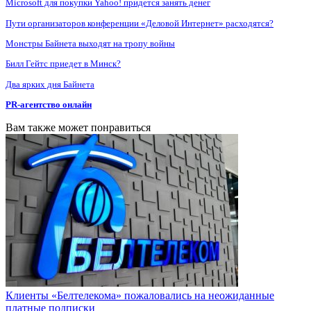
Microsoft для покупки Yahoo! придется занять денег
Пути организаторов конференции «Деловой Интернет» расходятся?
Монстры Байнета выходят на тропу войны
Билл Гейтс приедет в Минск?
Два ярких дня Байнета
PR-агентство онлайн
Вам также может понравиться
Клиенты «Белтелекома» пожаловались на неожиданные
платные подписки