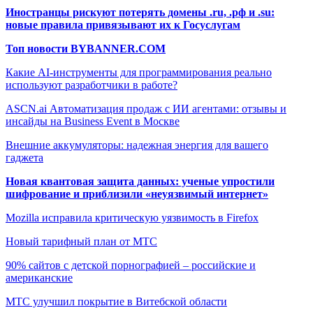
Иностранцы рискуют потерять домены .ru, .рф и .su:
новые правила привязывают их к Госуслугам
Топ новости BYBANNER.COM
Какие AI-инструменты для программирования реально
используют разработчики в работе?
ASCN.ai Автоматизация продаж с ИИ агентами: отзывы и
инсайды на Business Event в Москве
Внешние аккумуляторы: надежная энергия для вашего
гаджета
Новая квантовая защита данных: ученые упростили
шифрование и приблизили «неуязвимый интернет»
Mozilla исправила критическую уязвимость в Firefox
Новый тарифный план от МТС
90% сайтов с детской порнографией – российские и
американские
МТС улучшил покрытие в Витебской области