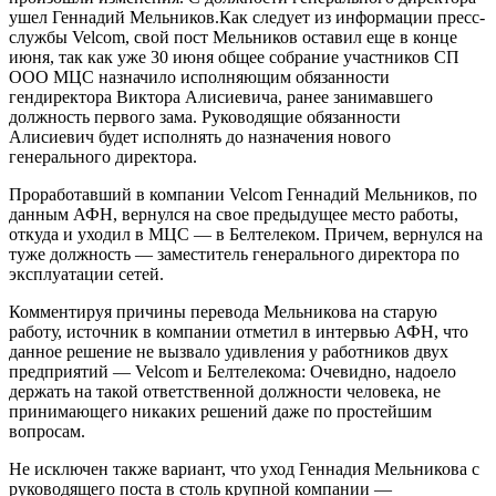
ушел Геннадий Мельников.Как следует из информации пресс-
службы Velcom, свой пост Мельников оставил еще в конце
июня, так как уже 30 июня общее собрание участников СП
ООО МЦС назначило исполняющим обязанности
гендиректора Виктора Алисиевича, ранее занимавшего
должность первого зама. Руководящие обязанности
Алисиевич будет исполнять до назначения нового
генерального директора.
Проработавший в компании Velcom Геннадий Мельников, по
данным АФН, вернулся на свое предыдущее место работы,
откуда и уходил в МЦС — в Белтелеком. Причем, вернулся на
туже должность — заместитель генерального директора по
эксплуатации сетей.
Комментируя причины перевода Мельникова на старую
работу, источник в компании отметил в интервью АФН, что
данное решение не вызвало удивления у работников двух
предприятий — Velcom и Белтелекома: Очевидно, надоело
держать на такой ответственной должности человека, не
принимающего никаких решений даже по простейшим
вопросам.
Не исключен также вариант, что уход Геннадия Мельникова с
руководящего поста в столь крупной компании —