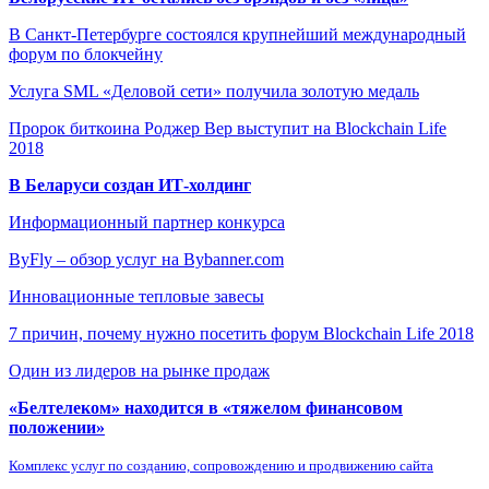
В Санкт-Петербурге состоялся крупнейший международный
форум по блокчейну
Услуга SML «Деловой сети» получила золотую медаль
Пророк биткоина Роджер Вер выступит на Blockchain Life
2018
В Беларуси создан ИТ-холдинг
Информационный партнер конкурса
ByFly – обзор услуг на Bybanner.com
Инновационные тепловые завесы
7 причин, почему нужно посетить форум Blockchain Life 2018
Один из лидеров на рынке продаж
«Белтелеком» находится в «тяжелом финансовом
положении»
Комплекс услуг по созданию, сопровождению и продвижению сайта