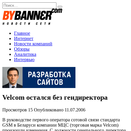
Перейти
Search
к
for:
содержанию
Главное
Интернет
Новости компаний
Обзоры
Аналитика
Интервью
Velcom остался без гендиректора
Просмотров
15
Опубликовано
11.07.2006
В руководстве первого оператора сотовой связи стандарта
GSM в Беларуси компании МЦС (торговая марка Velcom)
произошли изменения. С должности генерального директора