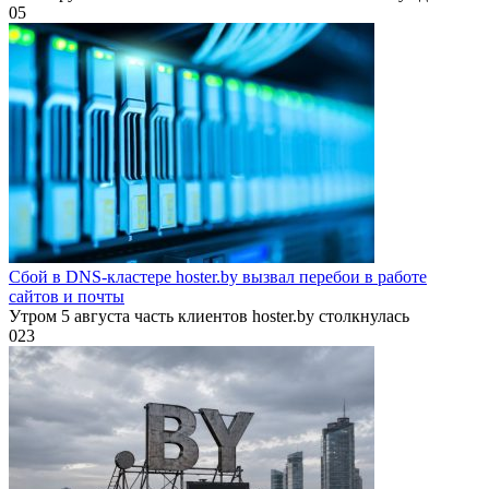
0
5
Сбой в DNS-кластере hoster.by вызвал перебои в работе
сайтов и почты
Утром 5 августа часть клиентов hoster.by столкнулась
0
23