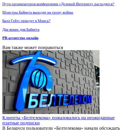
Пути организаторов конференции «Деловой Интернет» расходятся?
Монстры Байнета выходят на тропу войны
Билл Гейтс приедет в Минск?
Два ярких дня Байнета
PR-агентство онлайн
Вам также может понравиться
Клиенты «Белтелекома» пожаловались на неожиданные
платные подписки
В Беларуси пользователи «Белтелекома» начали обсуждать