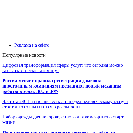
Реклама на сайте
Популярные новости
Цифровая трансформация сферы услуг: что сегодня можно
заказать за несколько минут
Россия меняет правила регистрации доменов:
иностранным компаниям предлагают новый механизм
работы в зонах .RU и .РФ
Частота 240 Гц и выше: есть ли предел человеческому глазу и
стоит ли за этим гнаться в реальности
Набор одежды для новорожденного для комфортного старта
жизни
Иностранцы рискуют потерять домены .ru, .рф и .su: