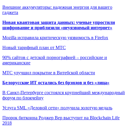
Внешние аккумуляторы: надежная энергия для вашего
гаджета
Новая квантовая защита данных: ученые упростили
шифрование и приблизили «неуязвимый интернет»
Mozilla исправила критическую уязвимость в Firefox
Новый тарифный план от МТС
90% сайтов с детской порнографией – российские и
американские
МТС улучшил покрытие в Витебской области
Белорусские ИТ остались без брэндов и без «лица»
В Санкт-Петербурге состоялся крупнейший международный
форум по блокчейну
Услуга SML «Деловой сети» получила золотую медаль
Пророк биткоина Роджер Вер выступит на Blockchain Life
2018