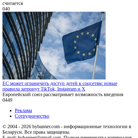
считается
0
40
ЕС может ограничить доступ детей к соцсетям: новые
правила затронут TikTok, Instagram и X
Европейский союз рассматривает возможность введения
0
449
Реклама
Сотрудничество
© 2004 - 2026 bybanner.com - информационные технологии в
Беларуси. Все права защищены.
E-mail: bybanner@gmail.com. Полная перепечатка материалов