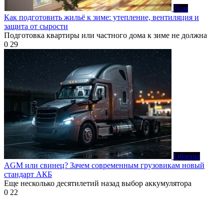
Дом
Как подготовить жильё к зиме: утепление, вентиляция и
защита от сырости
Подготовка квартиры или частного дома к зиме не должна
0
29
Обзоры
AGM или свинец? Зачем современным грузовикам новый
стандарт АКБ
Еще несколько десятилетий назад выбор аккумулятора
0
22