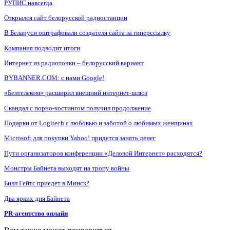
РУПИС навсегда
Открылся сайт белорусской радиостанции
В Беларуси оштрафовали создателя сайта за гиперссылку
Компания подводит итоги
Интернет из радиоточки – белорусский вариант
BYBANNER.COM: c нами Google!
«Белтелеком» расширил внешний интернет-шлюз
Скандал с порно-хостингом получил продолжение
Подарки от Logitech с любовью и заботой о любимых женщинах
Microsoft для покупки Yahoo! придется занять денег
Пути организаторов конференции «Деловой Интернет» расходятся?
Монстры Байнета выходят на тропу войны
Билл Гейтс приедет в Минск?
Два ярких дня Байнета
PR-агентство онлайн