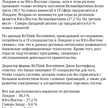
Лондоне и на Юго-Востоке страны, хотя в этом регионе
проживает только четверть населения Великобритании.Более
трети (38,3 %) новых вакансий в IT-сфере предлагаются в
Лондоне. Вторым по значимости для отрасли регионом
является Юго-Восток Великобритании (27,2 %). На третьем
месте – Северо-Западный регион где предлагается 6,6 %
новых вакансий.
По данным ReThink Recruitment, проводившей исследование,
потребность в IT-специалистах в Лондоне и на Юго-Востоке
связана с тем, что в данных регионах интенсивно развиваются
банковские информационные технологии. Кроме того, рост
отрасли подстегивают программы, связанных с
обслуживанием деятельности правительства.
Директор фирмы ReThink Recruitment Джон Баттерфилд
отметил, что банки нанимают IT-специалистов для того,
чтобы создать системы, которые помогали бы справляться с
большим количеством более сложных транзакций, а также для
развития электронных и алгоритмических торговых систем.
Вот как расположились вакансии по регионам:
Лондон – 38,3 %
Юго-Восток – 27,2 %
Северо-Запад – 6,6 %