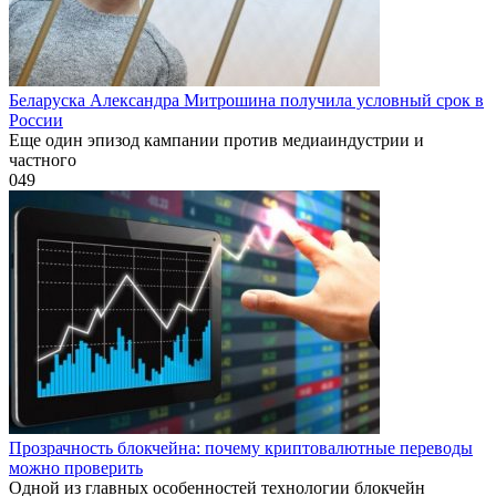
Беларуска Александра Митрошина получила условный срок в
России
Еще один эпизод кампании против медиаиндустрии и
частного
0
49
Прозрачность блокчейна: почему криптовалютные переводы
можно проверить
Одной из главных особенностей технологии блокчейн