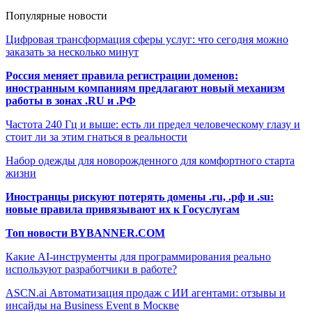
Популярные новости
Цифровая трансформация сферы услуг: что сегодня можно
заказать за несколько минут
Россия меняет правила регистрации доменов:
иностранным компаниям предлагают новый механизм
работы в зонах .RU и .РФ
Частота 240 Гц и выше: есть ли предел человеческому глазу и
стоит ли за этим гнаться в реальности
Набор одежды для новорожденного для комфортного старта
жизни
Иностранцы рискуют потерять домены .ru, .рф и .su:
новые правила привязывают их к Госуслугам
Топ новости BYBANNER.COM
Какие AI-инструменты для программирования реально
используют разработчики в работе?
ASCN.ai Автоматизация продаж с ИИ агентами: отзывы и
инсайды на Business Event в Москве