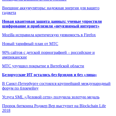
Внешние аккумуляторы: надежная энергия для вашего
гаджета
Новая квантовая защита данных: ученые упростили
шифрование и приблизили «неуязвимый интернет»
Mozilla исправила критическую уязвимость в Firefox
Новый тарифный план от МТС
90% сайтов с детской порнографией – российские и
американские
МТС улучшил покрытие в Витебской области
Белорусские ИТ остались без брэндов и без «лица»
В Санкт-Петербурге состоялся крупнейший международный
форум по блокчейну
Услуга SML «Деловой сети» получила золотую медаль
Пророк биткоина Роджер Вер выступит на Blockchain Life
2018