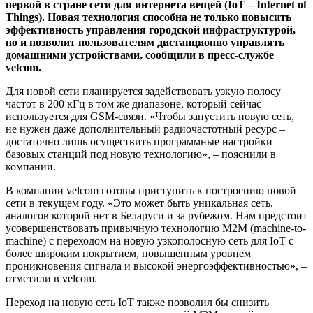
первой в стране сети для интернета вещей (IoT – Internet of
Things). Новая технология способна не только повысить
эффективность управления городской инфраструктурой,
но и позволит пользователям дистанционно управлять
домашними устройствами, сообщили в пресс-службе
velcom.
Для новой сети планируется задействовать узкую полосу
частот в 200 кГц в том же диапазоне, который сейчас
используется для GSM-связи. «Чтобы запустить новую сеть,
не нужен даже дополнительный радиочастотный ресурс –
достаточно лишь осуществить программные настройки
базовых станций под новую технологию», – пояснили в
компании.
В компании velcom готовы приступить к построению новой
сети в текущем году. «Это может быть уникальная сеть,
аналогов которой нет в Беларуси и за рубежом. Нам предстоит
усовершенствовать привычную технологию M2M (machine-to-
machine) с переходом на новую узкополосную сеть для IoT с
более широким покрытием, повышенным уровнем
проникновения сигнала и высокой энергоэффективностью», –
отметили в velcom.
Переход на новую сеть IoT также позволил бы снизить