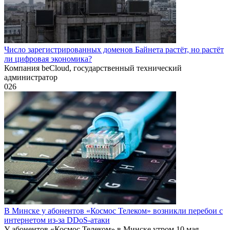
Число зарегистрированных доменов Байнета растёт, но растёт
ли цифровая экономика?
Компания beCloud, государственный технический
администратор
0
26
В Минске у абонентов «Космос Телеком» возникли перебои с
интернетом из-за DDoS-атаки
У абонентов «Космос Телеком» в Минске утром 10 мая