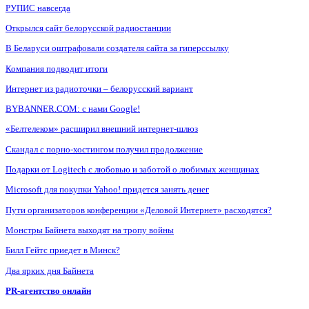
РУПИС навсегда
Открылся сайт белорусской радиостанции
В Беларуси оштрафовали создателя сайта за гиперссылку
Компания подводит итоги
Интернет из радиоточки – белорусский вариант
BYBANNER.COM: c нами Google!
«Белтелеком» расширил внешний интернет-шлюз
Скандал с порно-хостингом получил продолжение
Подарки от Logitech с любовью и заботой о любимых женщинах
Microsoft для покупки Yahoo! придется занять денег
Пути организаторов конференции «Деловой Интернет» расходятся?
Монстры Байнета выходят на тропу войны
Билл Гейтс приедет в Минск?
Два ярких дня Байнета
PR-агентство онлайн