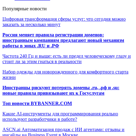
Популярные новости
Цифровая трансформация сферы услуг: что сегодня можно
заказать за несколько минут
Россия меняет правила регистрации доменов:
иностранным компаниям предлагают новый механизм
работы в зонах .RU и .РФ
Частота 240 Гц и выше: есть ли предел человеческому глазу и
стоит ли за этим гнаться в реальности
Набор одежды для новорожденного для комфортного старта
жизни
Иностранцы рискуют потерять домены .ru, .рф и .su:
новые правила привязывают их к Госуслугам
Топ новости BYBANNER.COM
Какие AI-инструменты для программирования реально
используют разработчики в работе?
ASCN.ai Автоматизация продаж с ИИ агентами: отзывы и
инсайды на Business Event в Москве