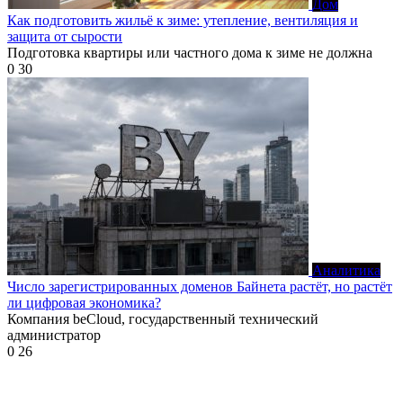
Дом
Как подготовить жильё к зиме: утепление, вентиляция и
защита от сырости
Подготовка квартиры или частного дома к зиме не должна
0
30
Аналитика
Число зарегистрированных доменов Байнета растёт, но растёт
ли цифровая экономика?
Компания beCloud, государственный технический
администратор
0
26