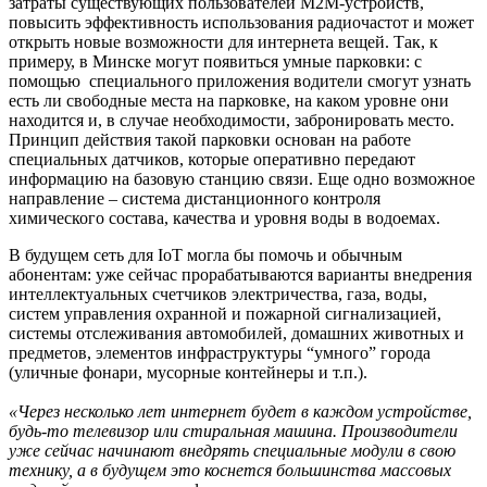
затраты существующих пользователей M2M-устройств,
повысить эффективность использования радиочастот и может
открыть новые возможности для интернета вещей. Так, к
примеру, в Минске могут появиться умные парковки: с
помощью специального приложения водители смогут узнать
есть ли свободные места на парковке, на каком уровне они
находится и, в случае необходимости, забронировать место.
Принцип действия такой парковки основан на работе
специальных датчиков, которые оперативно передают
информацию на базовую станцию связи. Еще одно возможное
направление – система дистанционного контроля
химического состава, качества и уровня воды в водоемах.
В будущем сеть для IoT могла бы помочь и обычным
абонентам: уже сейчас прорабатываются варианты внедрения
интеллектуальных счетчиков электричества, газа, воды,
систем управления охранной и пожарной сигнализацией,
системы отслеживания автомобилей, домашних животных и
предметов, элементов инфраструктуры “умного” города
(уличные фонари, мусорные контейнеры и т.п.).
«Через несколько лет интернет будет в каждом устройстве,
будь-то телевизор или стиральная машина. Производители
уже сейчас начинают внедрять специальные модули в свою
технику, а в будущем это коснется большинства массовых