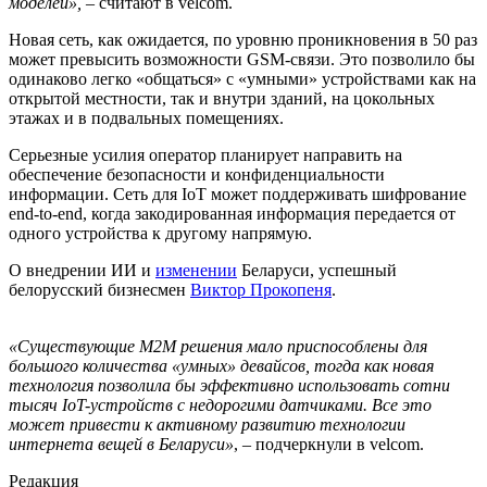
моделей», –
считают в velcom.
Новая сеть, как ожидается, по уровню проникновения в 50 раз
может превысить возможности GSM-связи. Это позволило бы
одинаково легко «общаться» с «умными» устройствами как на
открытой местности, так и внутри зданий, на цокольных
этажах и в подвальных помещениях.
Серьезные усилия оператор планирует направить на
обеспечение безопасности и конфиденциальности
информации. Сеть для IoT может поддерживать шифрование
end-to-end, когда закодированная информация передается от
одного устройства к другому напрямую.
О внедрении ИИ и
изменении
Беларуси, успешный
белорусский бизнесмен
Виктор Прокопеня
.
«Существующие М2М решения мало приспособлены для
большого количества «умных» девайсов, тогда как новая
технология позволила бы эффективно использовать сотни
тысяч IoT-устройств с недорогими датчиками. Все это
может привести к активному развитию технологии
интернета вещей в Беларуси»
, – подчеркнули в velcom.
Редакция