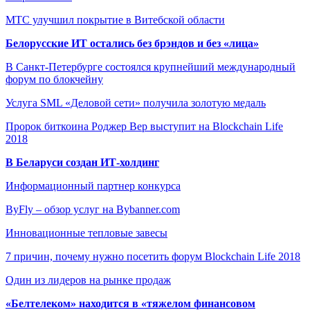
МТС улучшил покрытие в Витебской области
Белорусские ИТ остались без брэндов и без «лица»
В Санкт-Петербурге состоялся крупнейший международный
форум по блокчейну
Услуга SML «Деловой сети» получила золотую медаль
Пророк биткоина Роджер Вер выступит на Blockchain Life
2018
В Беларуси создан ИТ-холдинг
Информационный партнер конкурса
ByFly – обзор услуг на Bybanner.com
Инновационные тепловые завесы
7 причин, почему нужно посетить форум Blockchain Life 2018
Один из лидеров на рынке продаж
«Белтелеком» находится в «тяжелом финансовом