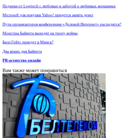
Подарки от Logitech с любовью и заботой о любимых женщинах
Microsoft для покупки Yahoo! придется занять денег
Пути организаторов конференции «Деловой Интернет» расходятся?
Монстры Байнета выходят на тропу войны
Билл Гейтс приедет в Минск?
Два ярких дня Байнета
PR-агентство онлайн
Вам также может понравиться