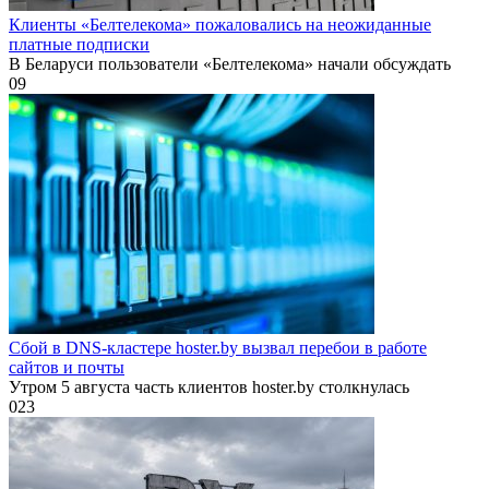
Клиенты «Белтелекома» пожаловались на неожиданные
платные подписки
В Беларуси пользователи «Белтелекома» начали обсуждать
0
9
Сбой в DNS-кластере hoster.by вызвал перебои в работе
сайтов и почты
Утром 5 августа часть клиентов hoster.by столкнулась
0
23