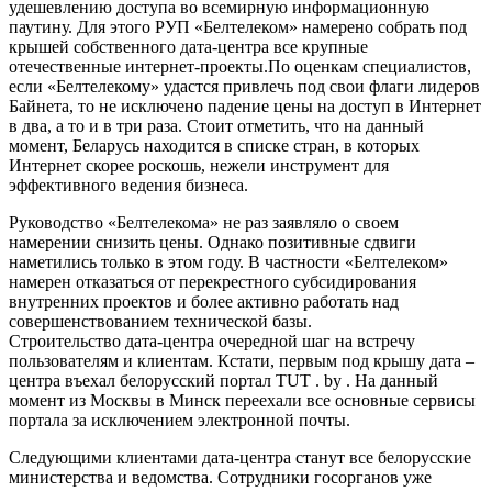
удешевлению доступа во всемирную информационную
паутину. Для этого РУП «Белтелеком» намерено собрать под
крышей собственного дата-центра все крупные
отечественные интернет-проекты.По оценкам специалистов,
если «Белтелекому» удастся привлечь под свои флаги лидеров
Байнета, то не исключено падение цены на доступ в Интернет
в два, а то и в три раза. Стоит отметить, что на данный
момент, Беларусь находится в списке стран, в которых
Интернет скорее роскошь, нежели инструмент для
эффективного ведения бизнеса.
Руководство «Белтелекома» не раз заявляло о своем
намерении снизить цены. Однако позитивные сдвиги
наметились только в этом году. В частности «Белтелеком»
намерен отказаться от перекрестного субсидирования
внутренних проектов и более активно работать над
совершенствованием технической базы.
Строительство дата-центра очередной шаг на встречу
пользователям и клиентам. Кстати, первым под крышу дата –
центра въехал белорусский портал TUT . by . На данный
момент из Москвы в Минск переехали все основные сервисы
портала за исключением электронной почты.
Следующими клиентами дата-центра станут все белорусские
министерства и ведомства. Сотрудники госорганов уже