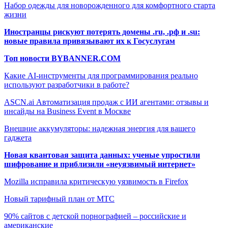
Набор одежды для новорожденного для комфортного старта
жизни
Иностранцы рискуют потерять домены .ru, .рф и .su:
новые правила привязывают их к Госуслугам
Топ новости BYBANNER.COM
Какие AI-инструменты для программирования реально
используют разработчики в работе?
ASCN.ai Автоматизация продаж с ИИ агентами: отзывы и
инсайды на Business Event в Москве
Внешние аккумуляторы: надежная энергия для вашего
гаджета
Новая квантовая защита данных: ученые упростили
шифрование и приблизили «неуязвимый интернет»
Mozilla исправила критическую уязвимость в Firefox
Новый тарифный план от МТС
90% сайтов с детской порнографией – российские и
американские