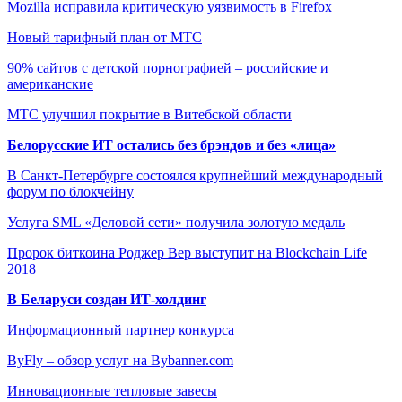
Mozilla исправила критическую уязвимость в Firefox
Новый тарифный план от МТС
90% сайтов с детской порнографией – российские и
американские
МТС улучшил покрытие в Витебской области
Белорусские ИТ остались без брэндов и без «лица»
В Санкт-Петербурге состоялся крупнейший международный
форум по блокчейну
Услуга SML «Деловой сети» получила золотую медаль
Пророк биткоина Роджер Вер выступит на Blockchain Life
2018
В Беларуси создан ИТ-холдинг
Информационный партнер конкурса
ByFly – обзор услуг на Bybanner.com
Инновационные тепловые завесы