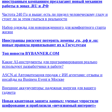
иностранным компаниям предлагают новый механизм
работы в зонах .RU и .РФ
Частота 240 Гц и выше: есть ли предел человеческому глазу и
стоит ли за этим гнаться в реальности
Набор одежды для новорожденного для комфортного старта
жизни
Иностранцы рискуют потерять домены .ru, .рф и .su:
новые правила привязывают их к Госуслугам
Топ новости BYBANNER.COM
Какие AI-инструменты для программирования реально
используют разработчики в работе?
ASCN.ai Автоматизация продаж с ИИ агентами: отзывы и
инсайды на Business Event в Москве
Внешние аккумуляторы: надежная энергия для вашего
гаджета
Новая квантовая защита данных: ученые упростили
шифрование и приблизили «неуязвимый интернет»