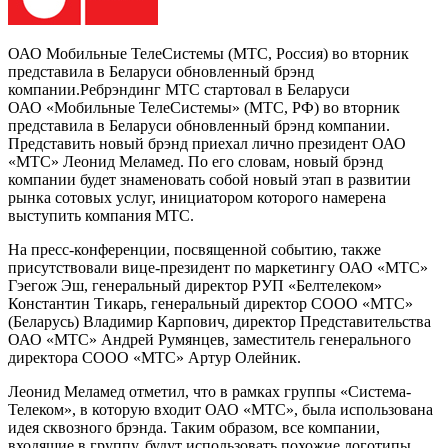
ОАО Мобильные ТелеСистемы (МТС, Россия) во вторник
представила в Беларуси обновленный брэнд
компании.Ребрэндинг МТС стартовал в Беларуси
ОАО «Мобильные ТелеСистемы» (МТС, РФ) во вторник
представила в Беларуси обновленный брэнд компании.
Представить новый брэнд приехал лично президент ОАО
«МТС» Леонид Меламед. По его словам, новый брэнд
компании будет знаменовать собой новый этап в развитии
рынка сотовых услуг, инициатором которого намерена
выступить компания МТС.
На пресс-конференции, посвященной событию, также
присутствовали вице-президент по маркетингу ОАО «МТС»
Гэегож Эш, генеральный директор РУП «Белтелеком»
Константин Тикарь, генеральный директор СООО «МТС»
(Беларусь) Владимир Карпович, директор Представительства
ОАО «МТС» Андрей Румянцев, заместитель генерального
директора СООО «МТС» Артур Олейник.
Леонид Меламед отметил, что в рамках группы «Система-
Телеком», в которую входит ОАО «МТС», была использована
идея сквозного брэнда. Таким образом, все компании,
входящие в группу, будут использовать похожие логотипы.