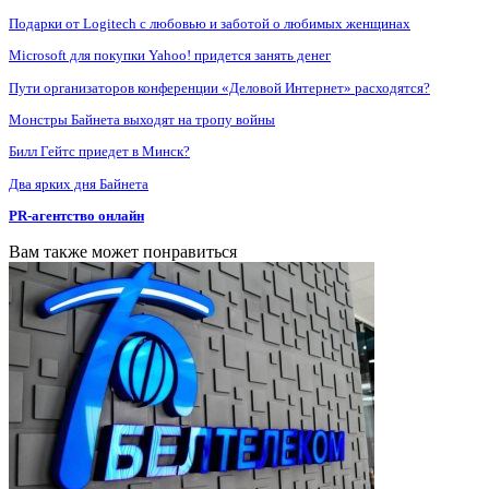
Подарки от Logitech с любовью и заботой о любимых женщинах
Microsoft для покупки Yahoo! придется занять денег
Пути организаторов конференции «Деловой Интернет» расходятся?
Монстры Байнета выходят на тропу войны
Билл Гейтс приедет в Минск?
Два ярких дня Байнета
PR-агентство онлайн
Вам также может понравиться