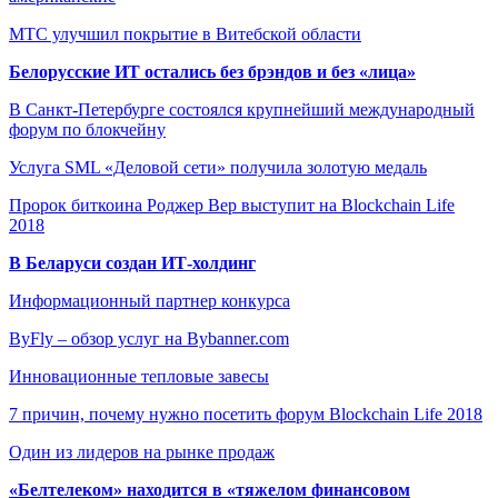
МТС улучшил покрытие в Витебской области
Белорусские ИТ остались без брэндов и без «лица»
В Санкт-Петербурге состоялся крупнейший международный
форум по блокчейну
Услуга SML «Деловой сети» получила золотую медаль
Пророк биткоина Роджер Вер выступит на Blockchain Life
2018
В Беларуси создан ИТ-холдинг
Информационный партнер конкурса
ByFly – обзор услуг на Bybanner.com
Инновационные тепловые завесы
7 причин, почему нужно посетить форум Blockchain Life 2018
Один из лидеров на рынке продаж
«Белтелеком» находится в «тяжелом финансовом