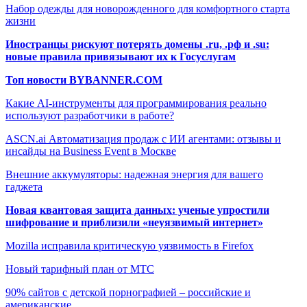
Набор одежды для новорожденного для комфортного старта
жизни
Иностранцы рискуют потерять домены .ru, .рф и .su:
новые правила привязывают их к Госуслугам
Топ новости BYBANNER.COM
Какие AI-инструменты для программирования реально
используют разработчики в работе?
ASCN.ai Автоматизация продаж с ИИ агентами: отзывы и
инсайды на Business Event в Москве
Внешние аккумуляторы: надежная энергия для вашего
гаджета
Новая квантовая защита данных: ученые упростили
шифрование и приблизили «неуязвимый интернет»
Mozilla исправила критическую уязвимость в Firefox
Новый тарифный план от МТС
90% сайтов с детской порнографией – российские и
американские