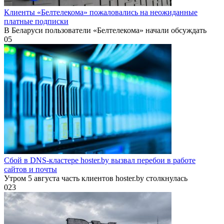
Клиенты «Белтелекома» пожаловались на неожиданные
платные подписки
В Беларуси пользователи «Белтелекома» начали обсуждать
0
5
Сбой в DNS-кластере hoster.by вызвал перебои в работе
сайтов и почты
Утром 5 августа часть клиентов hoster.by столкнулась
0
23