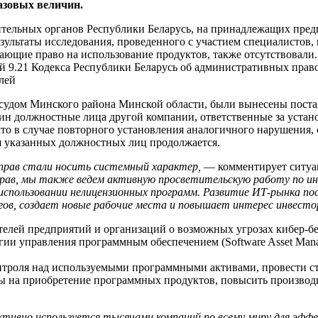
базовых величин.
нительных органов Республики Беларусь, на принадлежащих пр
Результаты исследования, проведенного с участием специалистов
дающие право на использование продуктов, также отсутствовал
й 9.21 Кодекса Республики Беларусь об административных пра
лей
а судом Минского района Минской области, были вынесены пост
чин должностные лица другой компании, ответственные за уста
что в случае повторного установления аналогичного нарушения,
я указанных должностных лиц продолжается.
прав стали носить системный характер,
— комментирует ситуац
ав, мы также ведем активную просветительскую работу по ин
использовании нелицензионных программ. Развитие ИТ-рынка по
в, создает новые рабочие места и повышает интерес инвестор
лей предприятий и организаций о возможных угрозах кибер-б
гии управления программным обеспечением (Software Asset Man
нтроля над используемыми программными активами, провести ст
ы на приобретение программных продуктов, повысить производи
ивно используется тысячами компаний по всему миру для эффе