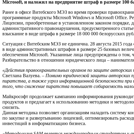
Microsoft, и наложил на предприятие штраф в размере 100 
Ранее в офисе Витебского МЭЗ во время проверки правоохра
программные продукты Microsoft Windows и Microsoft Office. 
Лицензии, приобретенные в установленном законом порядке, 
административного правонарушения, предусмотренного статье
взыскание в виде штрафа в размере 18 000 000 белорусских руб
Ситуация с Витебским МЭЗ не единична. 28 августа 2015 год
в виде административных штрафов в размере 25 базовых вели
обеспечения Microsoft. Указанные лица предупреждены о том, 
Разбирательство в отношении юридического лица – нанимател
«Действия правоохранительных органов по защите авторских 
Светлана Валуева. –
Помимо юридической защиты авторских пр
пиратства, а также угроз информационной безопасности при 
того, что снижение пиратства повышает собираемость налого
Майкрософт продолжает кампанию информирования руководите
продуктов и предлагает к использованию методики и методоло
снизить.
Данная методика позволяет организациям наладить систему ко
по закупке и развертыванию лицензий, оптимизировать расход
инвестиций в информатизацию бизнеса.
«Методология SAM является международным стандартом и акт