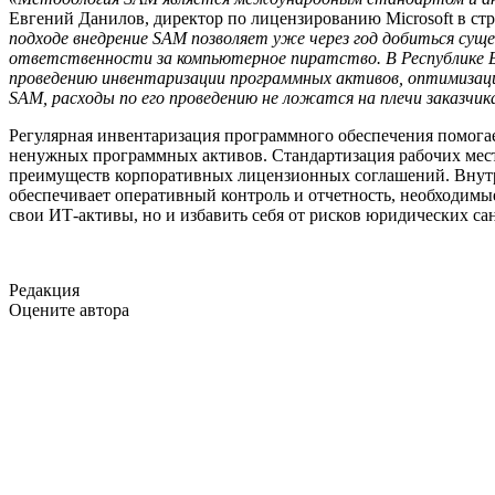
Евгений Данилов, директор по лицензированию Microsoft в с
подходе внедрение SAM позволяет уже через год добиться сущ
ответственности за компьютерное пиратство. В Республике Бе
проведению инвентаризации программных активов, оптимизаци
SAM, расходы по его проведению не ложатся на плечи заказчик
Регулярная инвентаризация программного обеспечения помога
ненужных программных активов. Стандартизация рабочих мест 
преимуществ корпоративных лицензионных соглашений. Внутр
обеспечивает оперативный контроль и отчетность, необходимы
свои ИТ-активы, но и избавить себя от рисков юридических са
Редакция
Оцените автора