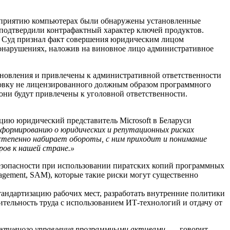
едприятию компьютерах были обнаружены установленные
, подтвердили контрафактный характер ключей продуктов.
и. Суд признал факт совершения юридическим лицом
вонарушениях, наложив на виновное лицо административное
ановления и привлечены к административной ответственности
новку не лицензированного должным образом программного
 они будут привлечены к уголовной ответственности.
ию юридический представитель Microsoft в Беларуси
формированию о юридических и репутационных рисках
степенно набирает обороты, с ним приходит и понимание
ов к нашей стране.»
езопасности при использовании пиратских копий программных
agement, SAM), которые такие риски могут существенно
андартизацию рабочих мест, разработать внутренние политики
тельность труда с использованием ИТ-технологий и отдачу от
ктивного управления программными активами,
— говорит