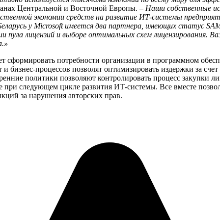
транах Центральной и Восточной Европы.
– Наши собственные ис
ественной экономии средств на развитие ИТ-системы предприяти
ларусь у Microsoft имеется два партнера, имеющих статус SAM
и пула лицензий и выборе оптимальных схем лицензирования. В
а.»
ет сформировать потребности организации в программном обесп
и бизнес-процессов позволят оптимизировать издержки за счет
енние политики позволяют контролировать процесс закупки ли
е при следующем цикле развития ИТ-системы. Все вместе позвол
нкций за нарушения авторских прав.