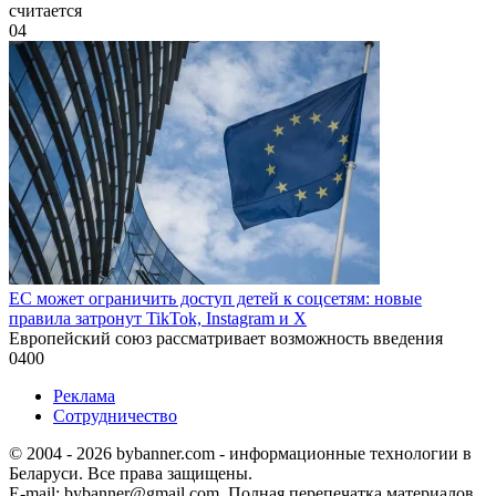
считается
0
4
ЕС может ограничить доступ детей к соцсетям: новые
правила затронут TikTok, Instagram и X
Европейский союз рассматривает возможность введения
0
400
Реклама
Сотрудничество
© 2004 - 2026 bybanner.com - информационные технологии в
Беларуси. Все права защищены.
E-mail: bybanner@gmail.com. Полная перепечатка материалов