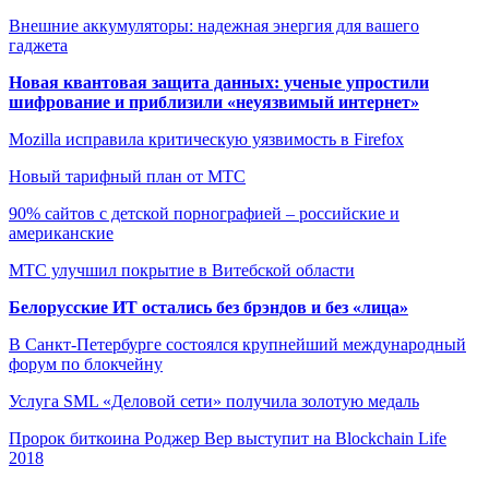
Внешние аккумуляторы: надежная энергия для вашего
гаджета
Новая квантовая защита данных: ученые упростили
шифрование и приблизили «неуязвимый интернет»
Mozilla исправила критическую уязвимость в Firefox
Новый тарифный план от МТС
90% сайтов с детской порнографией – российские и
американские
МТС улучшил покрытие в Витебской области
Белорусские ИТ остались без брэндов и без «лица»
В Санкт-Петербурге состоялся крупнейший международный
форум по блокчейну
Услуга SML «Деловой сети» получила золотую медаль
Пророк биткоина Роджер Вер выступит на Blockchain Life
2018