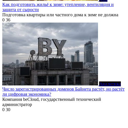
Как подготовить жильё к зиме: утепление, вентиляция и
защита от сырости
Подготовка квартиры или частного дома к зиме не должна
0
36
Аналитика
Число зарегистрированных доменов Байнета растёт, но растёт
ли цифровая экономика?
Компания beCloud, государственный технический
администратор
0
30