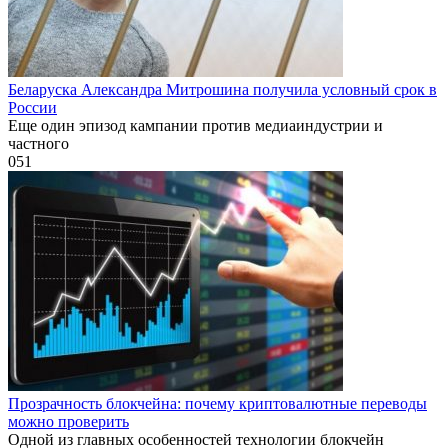
Беларуска Александра Митрошина получила условный срок в
России
Еще один эпизод кампании против медиаиндустрии и
частного
0
51
Прозрачность блокчейна: почему криптовалютные переводы
можно проверить
Одной из главных особенностей технологии блокчейн