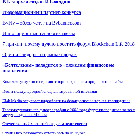
В Беларуси создан ИТ-холдинг
Информационный партнер конкурса
ByFly – обзор услуг на Bybanner.com
Инновационные тепловые завесы
7 причин, почему нужно посетить форум Blockchain Life 2018
Один из лидеров на рынке продаж
«Белтелеком» находится в «тяжелом финансовом
положении»
Комплекс услуг по созданию, сопровождению и продвижению сайта
Итоги международной специализированной выставки
Elab Media запускает видеоблоги на белорусском интернет-телевидении
Телеконсультации по флюорографии с 2008 года будут проводиться во всех
медучреждениях Минска
Отечественный хостинг белорусам неинтересен
Студия веб-разработок отметилась на конкурсе