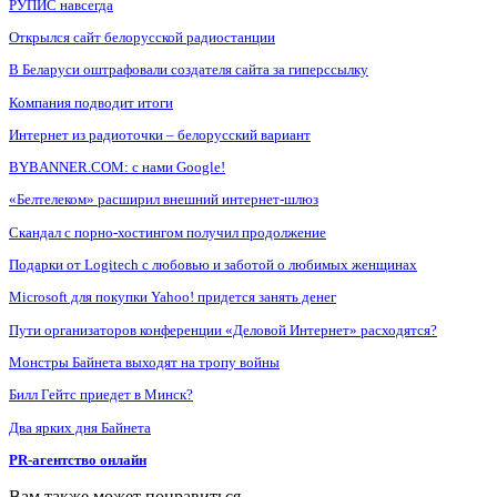
РУПИС навсегда
Открылся сайт белорусской радиостанции
В Беларуси оштрафовали создателя сайта за гиперссылку
Компания подводит итоги
Интернет из радиоточки – белорусский вариант
BYBANNER.COM: c нами Google!
«Белтелеком» расширил внешний интернет-шлюз
Скандал с порно-хостингом получил продолжение
Подарки от Logitech с любовью и заботой о любимых женщинах
Microsoft для покупки Yahoo! придется занять денег
Пути организаторов конференции «Деловой Интернет» расходятся?
Монстры Байнета выходят на тропу войны
Билл Гейтс приедет в Минск?
Два ярких дня Байнета
PR-агентство онлайн
Вам также может понравиться