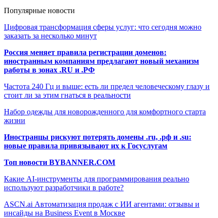
Популярные новости
Цифровая трансформация сферы услуг: что сегодня можно
заказать за несколько минут
Россия меняет правила регистрации доменов:
иностранным компаниям предлагают новый механизм
работы в зонах .RU и .РФ
Частота 240 Гц и выше: есть ли предел человеческому глазу и
стоит ли за этим гнаться в реальности
Набор одежды для новорожденного для комфортного старта
жизни
Иностранцы рискуют потерять домены .ru, .рф и .su:
новые правила привязывают их к Госуслугам
Топ новости BYBANNER.COM
Какие AI-инструменты для программирования реально
используют разработчики в работе?
ASCN.ai Автоматизация продаж с ИИ агентами: отзывы и
инсайды на Business Event в Москве