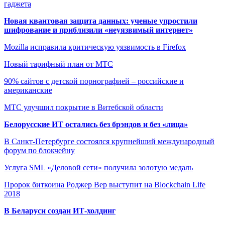
гаджета
Новая квантовая защита данных: ученые упростили
шифрование и приблизили «неуязвимый интернет»
Mozilla исправила критическую уязвимость в Firefox
Новый тарифный план от МТС
90% сайтов с детской порнографией – российские и
американские
МТС улучшил покрытие в Витебской области
Белорусские ИТ остались без брэндов и без «лица»
В Санкт-Петербурге состоялся крупнейший международный
форум по блокчейну
Услуга SML «Деловой сети» получила золотую медаль
Пророк биткоина Роджер Вер выступит на Blockchain Life
2018
В Беларуси создан ИТ-холдинг