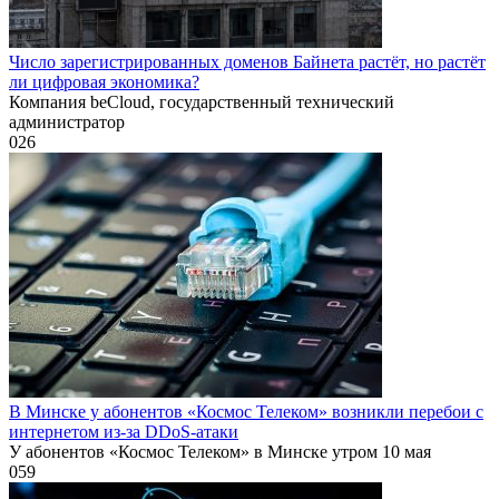
Число зарегистрированных доменов Байнета растёт, но растёт
ли цифровая экономика?
Компания beCloud, государственный технический
администратор
0
26
В Минске у абонентов «Космос Телеком» возникли перебои с
интернетом из-за DDoS-атаки
У абонентов «Космос Телеком» в Минске утром 10 мая
0
59