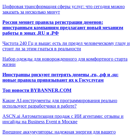
Цифровая трансформация сферы услуг: что сегодня можно
заказать за несколько минут
Россия меняет правила регистрации доменов:
иностранным компаниям предлагают новый механизм
работы в зонах .RU и .РФ
Частота 240 Гц и выше: есть ли предел человеческому глазу и
стоит ли за этим гнаться в реальности
Набор одежды для новорожденного для комфортного старта
жизни
Иностранцы рискуют потерять домены .ru, .рф и .su:
новые правила привязывают их к Госуслугам
Топ новости BYBANNER.COM
Какие AI-инструменты для программирования реально
используют разработчики в работе?
ASCN.ai Автоматизация продаж с ИИ агентами: отзывы и
инсайды на Business Event в Москве
Внешние аккумуляторы: надежная энергия для вашего