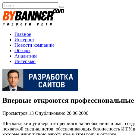
Перейти
Search
к
for:
содержанию
Главное
Интернет
Новости компаний
Обзоры
Аналитика
Интервью
Впервые откроются профессиональные 
Просмотров
13
Опубликовано
20.06.2006
Шотландский университет решился на необычайный шаг- созда
нехваткой специалистов, обеспечивающих безопасность ИТ.Уни
которые начнут свою работу уже в этом году в октябре.