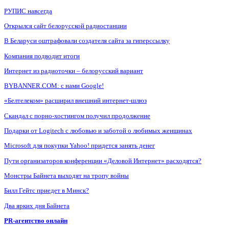
РУПИС навсегда
Открылся сайт белорусской радиостанции
В Беларуси оштрафовали создателя сайта за гиперссылку
Компания подводит итоги
Интернет из радиоточки – белорусский вариант
BYBANNER.COM: c нами Google!
«Белтелеком» расширил внешний интернет-шлюз
Скандал с порно-хостингом получил продолжение
Подарки от Logitech с любовью и заботой о любимых женщинах
Microsoft для покупки Yahoo! придется занять денег
Пути организаторов конференции «Деловой Интернет» расходятся?
Монстры Байнета выходят на тропу войны
Билл Гейтс приедет в Минск?
Два ярких дня Байнета
PR-агентство онлайн