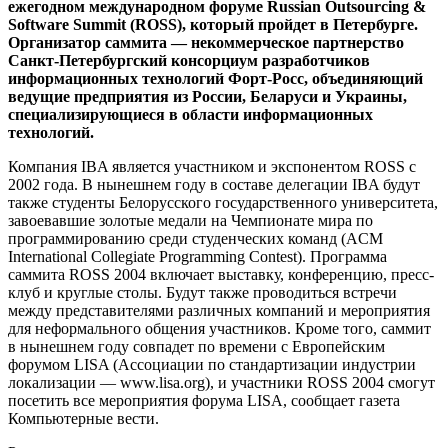
ежегодном международном форуме Russian Outsourcing &
Software Summit (ROSS), который пройдет в Петербурге.
Организатор саммита — некоммерческое партнерство
Санкт-Петербургский консорциум разработчиков
информационных технологий Форт-Росс, объединяющий
ведущие предприятия из России, Беларуси и Украины,
специализирующиеся в области информационных
технологий.
Компания IBA является участником и экспонентом ROSS c
2002 года. В нынешнем году в составе делегации IBA будут
также студенты Белорусского государственного университета,
завоевавшие золотые медали на Чемпионате мира по
программированию среди студенческих команд (ACM
International Collegiate Programming Contest). Программа
саммита ROSS 2004 включает выставку, конференцию, пресс-
клуб и круглые столы. Будут также проводиться встречи
между представителями различных компаний и мероприятия
для неформального общения участников. Кроме того, саммит
в нынешнем году совпадет по времени с Европейским
форумом LISA (Ассоциации по стандартизации индустрии
локализации — www.lisa.org), и участники ROSS 2004 смогут
посетить все мероприятия форума LISA, сообщает газета
Компьютерные вести.