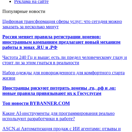
Реклама на сайте
Популярные новости
Цифровая трансформация сферы услуг: что сегодня можно
заказать за несколько минут
Россия меняет правила регистрации доменов:
иностранным компаниям предлагают новый механизм
работы в зонах .RU и .РФ
Частота 240 Гц и выше: есть ли предел человеческому глазу и
стоит ли за этим гнаться в реальности
Набор одежды для новорожденного для комфортного старта
жизни
Иностранцы рискуют потерять домены .ru, .рф и .su:
новые правила привязывают их к Госуслугам
Топ новости BYBANNER.COM
Какие AI-инструменты для программирования реально
используют разработчики в работе?
ASCN.ai Автоматизация продаж с ИИ агентами: отзывы и