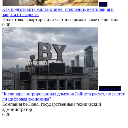
Дом
Как подготовить жильё к зиме: утепление, вентиляция и
защита от сырости
Подготовка квартиры или частного дома к зиме не должна
0
30
Аналитика
Число зарегистрированных доменов Байнета растёт, но растёт
ли цифровая экономика?
Компания beCloud, государственный технический
администратор
0
26