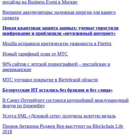
инсайды на Business Event в Москве
Внешние аккумуляторы: надежная энергия для вашего
гаджета
Новая квантовая защита данных: ученые упростили
шифрование и приблизили «неуязвимый интернет»
Mozilla исправила критическую уязвимость в Firefox
Новый тарифный план от МТС
90% сайтов с детской порнографией – российские и
американские
МТС улучшил покрытие в Витебской области
Белорусские ИТ остались без брэндов и без «лица»
В Санкт-Петербурге состоялся крупнейший международный
форум по блокчейну
Услуга SML «Деловой сети» получила золотую медаль
Пророк биткоина Роджер Вер выступит на Blockchain Life
2018