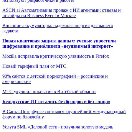
используют разработчики в работе?
ASCN.ai Автоматизация продаж с ИИ агентами: отзывы и
инсайды на Business Event в Москве
Внешние аккумуляторы: надежная энергия для вашего
гаджета
Новая квантовая защита данных: ученые упростили
шифрование и приблизили «неуязвимый интернет»
Mozilla исправила критическую уязвимость в Firefox
Новый тарифный план от МТС
90% сайтов с детской порнографией – российские и
американские
МТС улучшил покрытие в Витебской области
Белорусские ИТ остались без брэндов и без «лица»
В Санкт-Петербурге состоялся крупнейший международный
форум по блокчейну
Услуга SML «Деловой сети» получила золотую медаль