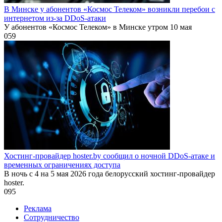
В Минске у абонентов «Космос Телеком» возникли перебои с
интернетом из-за DDoS-атаки
У абонентов «Космос Телеком» в Минске утром 10 мая
0
59
Хостинг-провайдер hoster.by сообщил о ночной DDoS-атаке и
временных ограничениях доступа
В ночь с 4 на 5 мая 2026 года белорусский хостинг-провайдер
hoster.
0
95
Реклама
Сотрудничество