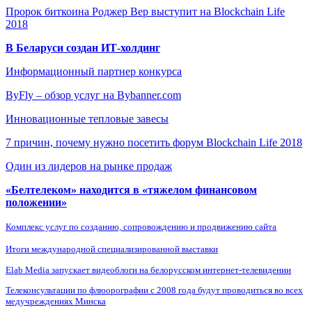
Пророк биткоина Роджер Вер выступит на Blockchain Life
2018
В Беларуси создан ИТ-холдинг
Информационный партнер конкурса
ByFly – обзор услуг на Bybanner.com
Инновационные тепловые завесы
7 причин, почему нужно посетить форум Blockchain Life 2018
Один из лидеров на рынке продаж
«Белтелеком» находится в «тяжелом финансовом
положении»
Комплекс услуг по созданию, сопровождению и продвижению сайта
Итоги международной специализированной выставки
Elab Media запускает видеоблоги на белорусском интернет-телевидении
Телеконсультации по флюорографии с 2008 года будут проводиться во всех
медучреждениях Минска