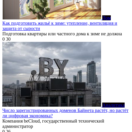
Дом
Как подготовить жильё к зиме: утепление, вентиляция и
защита от сырости
Подготовка квартиры или частного дома к зиме не должна
0
30
Аналитика
Число зарегистрированных доменов Байнета растёт, но растёт
ли цифровая экономика?
Компания beCloud, государственный технический
администратор
0
26