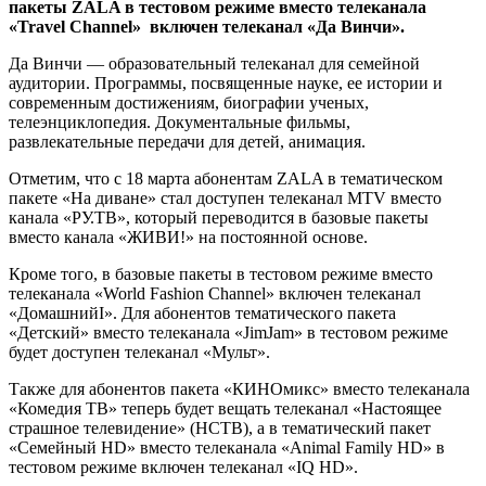
пакеты ZALA в тестовом режиме вместо телеканала
«Travel Channel» включен телеканал «Да Винчи».
Да Винчи — образовательный телеканал для семейной
аудитории. Программы, посвященные науке, ее истории и
современным достижениям, биографии ученых,
телеэнциклопедия. Документальные фильмы,
развлекательные передачи для детей, анимация.
Отметим, что с 18 марта абонентам ZALA в тематическом
пакете «На диване» стал доступен телеканал MTV вместо
канала «РУ.ТВ», который переводится в базовые пакеты
вместо канала «ЖИВИ!» на постоянной основе.
Кроме того, в базовые пакеты в тестовом режиме вместо
телеканала «World Fashion Channel» включен телеканал
«ДомашнийI». Для абонентов тематического пакета
«Детский» вместо телеканала «JimJam» в тестовом режиме
будет доступен телеканал «Мульт».
Также для абонентов пакета «КИНОмикс» вместо телеканала
«Комедия ТВ» теперь будет вещать телеканал «Настоящее
страшное телевидение» (НСТВ), а в тематический пакет
«Семейный HD» вместо телеканала «Animal Family HD» в
тестовом режиме включен телеканал «IQ HD».