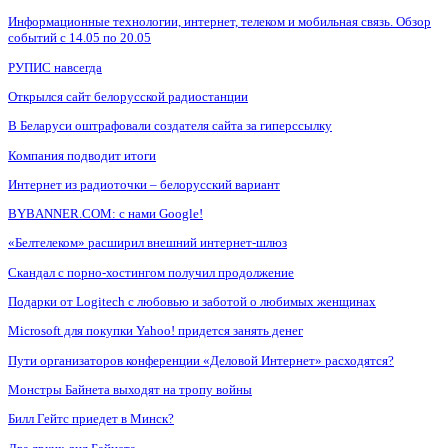
Информационные технологии, интернет, телеком и мобильная связь. Обзор
событий с 14.05 по 20.05
РУПИС навсегда
Открылся сайт белорусской радиостанции
В Беларуси оштрафовали создателя сайта за гиперссылку
Компания подводит итоги
Интернет из радиоточки – белорусский вариант
BYBANNER.COM: c нами Google!
«Белтелеком» расширил внешний интернет-шлюз
Скандал с порно-хостингом получил продолжение
Подарки от Logitech с любовью и заботой о любимых женщинах
Microsoft для покупки Yahoo! придется занять денег
Пути организаторов конференции «Деловой Интернет» расходятся?
Монстры Байнета выходят на тропу войны
Билл Гейтс приедет в Минск?