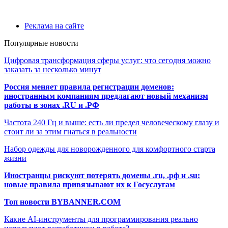
Реклама на сайте
Популярные новости
Цифровая трансформация сферы услуг: что сегодня можно
заказать за несколько минут
Россия меняет правила регистрации доменов:
иностранным компаниям предлагают новый механизм
работы в зонах .RU и .РФ
Частота 240 Гц и выше: есть ли предел человеческому глазу и
стоит ли за этим гнаться в реальности
Набор одежды для новорожденного для комфортного старта
жизни
Иностранцы рискуют потерять домены .ru, .рф и .su:
новые правила привязывают их к Госуслугам
Топ новости BYBANNER.COM
Какие AI-инструменты для программирования реально