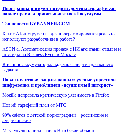
Иностранцы рискуют потерять домены .ru, .рф и .su:
новые правила привязывают их к Госуслугам
Топ новости BYBANNER.COM
Какие AI-инструменты для программирования реально
используют разработчики в работе?
ASCN.ai Автоматизация продаж с ИИ агентами: отзывы и
инсайды на Business Event в Москве
Внешние аккумуляторы: надежная энергия для вашего
гаджета
Новая квантовая защита данных: ученые упростили
шифрование и приблизили «неуязвимый интернет»
Mozilla исправила критическую уязвимость в Firefox
Новый тарифный план от МТС
90% сайтов с детской порнографией – российские и
американские
МТС улучшил покрытие в Витебской области