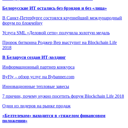
Белорусские ИТ остались без брэндов и без «лица»
В Санкт-Петербурге состоялся крупнейший международный
форум по блокчейну
Услуга SML «Деловой сети» получила золотую медаль
Пророк биткоина Роджер Вер выступит на Blockchain Life
2018
В Беларуси создан ИТ-холдинг
Информационный партнер конкурса
ByFly – обзор услуг на Bybanner.com
Инновационные тепловые завесы
7 причин, почему нужно посетить форум Blockchain Life 2018
Один из лидеров на рынке продаж
«Белтелеком» находится в «тяжелом финансовом
положении»