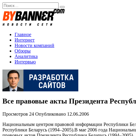
Перейти
Search
к
for:
содержанию
Главное
Интернет
Новости компаний
Обзоры
Аналитика
Интервью
Все правовые акты Президента Республ
Просмотров
24
Опубликовано
12.06.2006
Национальным центром правовой информации Республики Бела
Республики Беларусь (1994–2005).В мае 2006 года Национал
правовых актов Президента Республики Беларусь (1994–2005). 