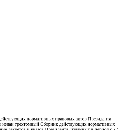
действующих нормативных правовых актов Президента
И) издан трехтомный Сборник действующих нормативных
ие декретов и указов Президента, изданных в период с 22