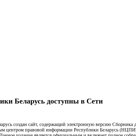
ики Беларусь доступны в Сети
русь создан сайт, содержащий электронную версию Сборника 
ьным центром правовой информации Республики Беларусь (НЦП
Данное издание является официальным и включает полное собран