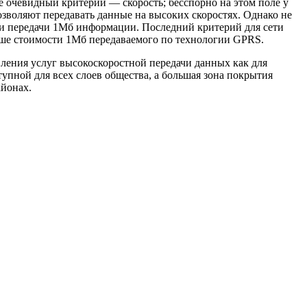
 очевидный критерий — скорость; бесспорно на этом поле у
воляют передавать данные на высоких скоростях. Однако не
сти передачи 1Мб информации. Последний критерий для сети
ньше стоимости 1Мб передаваемого по технологии GPRS.
ения услуг высокоскоростной передачи данных как для
упной для всех слоев общества, а большая зона покрытия
айонах.