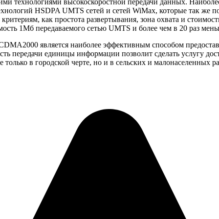
ими технологиями высокоскоростной передачи данных. Наиболее
хнологий HSDPA UMTS сетей и сетей WiMax, которые так же поз
критериям, как простота развертывания, зона охвата и стоимо
имость 1Мб передаваемого сетью UMTS и более чем в 20 раз ме
xCDMA2000 является наиболее эффективным способом предоставл
ость передачи единицы информации позволит сделать услугу дост
 только в городской черте, но и в сельских и малонаселенных р