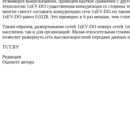
Резюмируя вышесказанное, приведем краткое сравнение с друг
технологии 1xEV-DO существенная конкуренция со стороны те
многие смогут составить конкуренцию сети 1хEV-DO по таким 
1хEV-DO равен 0.022$. Это примерно в 6 раз меньше, чем сто
Таким образом, развертывание сетей 1хEV-DO поверх сетей 1
населения, так и для организаций. Малая относительная стоим
позволит развернуть сеть высокоскоростной передачи данных не
TUT.BY
Редакция
Оцените автора