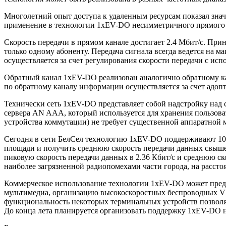
Многолетний опыт доступа к удаленным ресурсам показал значи
применение в технологии 1xEV-DO несимметричного прямого и
Скорость передачи в прямом канале достигает 2.4 Мбит/с. При
только одному абоненту. Передача сигнала всегда ведется на
осуществляется за счет регулирования скорости передачи с и
Обратный канал 1xEV-DO реализован аналогично обратному к
по обратному каналу информации осуществляется за счет адоп
Технически сеть 1xEV-DO представляет собой надстройку над
сервера AN AAA, который используется для хранения пользова
устройства коммутации) не требует существенной аппаратной 
Сегодня в сети БелСел технологию 1xEV-DO поддерживают 10 
площади и получить среднюю скорость передачи данных свыше
пиковую скорость передачи данных в 2.36 Кбит/с и среднюю ско
наиболее загрязненной радиопомехами части города, на рассто
Коммерческое использование технологии 1xEV-DO может предост
мультимедиа, организацию высокоскоростных беспроводных VP
функциональность некоторых терминальных устройств позвол
До конца лета планируется организовать поддержку 1xEV-DO на