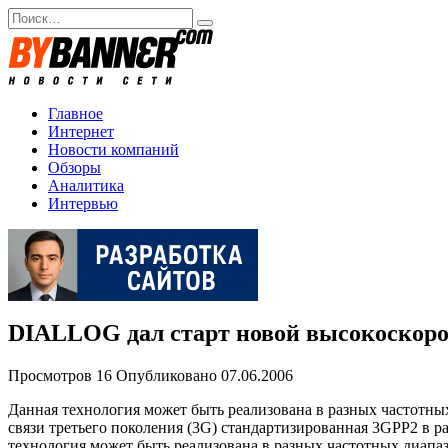
Перейти
Search
к
for:
содержанию
Главное
Интернет
Новости компаний
Обзоры
Аналитика
Интервью
DIALLOG дал старт новой высокоскоро
Просмотров
16
Опубликовано
07.06.2006
Данная технология может быть реализована в разных частотны
связи третьего поколения (3G) стандартизированная 3GPP2 в 
технология может быть реализована в разных частотных диапаз