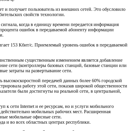
т и получает пользователь из внешних сетей. Это обусловило
ительских свойств технологии.
 сигнала, когда в единицу времени передается информация
о процента ошибок в передаваемой абоненту информации
и.
гает 153 Кбит/с. Приемлемый уровень ошибок в передаваемой
динственным существенным изменением является добавление
ние сети (контроллеры базовых станций, базовые станции или
ые затраты на развертывание сети.
ь высокоскоростной передачей данных более 60% городской
трировала работу этой сети, показав широкой общественности
казатели были достигнуты на реальной сети, в центральной,
к сети Internet и ее ресурсам, но и услуги мобильного
 действительно мобильных рабочих мест. Расширенная
ьные мобильные офисные сети.
да и во всех областных центрах республики.