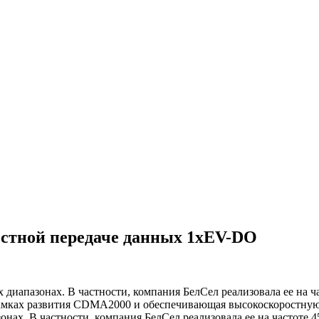
стной передаче данных 1хEV-DO
х диапазонах. В частности, компания БелСел реализовала ее на
рамках развития CDMA2000 и обеспечивающая высокоскоростную 
онах. В частности, компания БелСел реализовала ее на частоте 