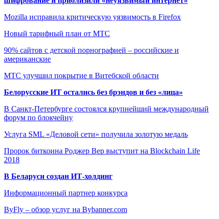
шифрование и приблизили «неуязвимый интернет»
Mozilla исправила критическую уязвимость в Firefox
Новый тарифный план от МТС
90% сайтов с детской порнографией – российские и
американские
МТС улучшил покрытие в Витебской области
Белорусские ИТ остались без брэндов и без «лица»
В Санкт-Петербурге состоялся крупнейший международный
форум по блокчейну
Услуга SML «Деловой сети» получила золотую медаль
Пророк биткоина Роджер Вер выступит на Blockchain Life
2018
В Беларуси создан ИТ-холдинг
Информационный партнер конкурса
ByFly – обзор услуг на Bybanner.com