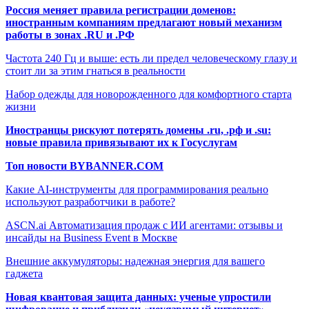
Россия меняет правила регистрации доменов:
иностранным компаниям предлагают новый механизм
работы в зонах .RU и .РФ
Частота 240 Гц и выше: есть ли предел человеческому глазу и
стоит ли за этим гнаться в реальности
Набор одежды для новорожденного для комфортного старта
жизни
Иностранцы рискуют потерять домены .ru, .рф и .su:
новые правила привязывают их к Госуслугам
Топ новости BYBANNER.COM
Какие AI-инструменты для программирования реально
используют разработчики в работе?
ASCN.ai Автоматизация продаж с ИИ агентами: отзывы и
инсайды на Business Event в Москве
Внешние аккумуляторы: надежная энергия для вашего
гаджета
Новая квантовая защита данных: ученые упростили