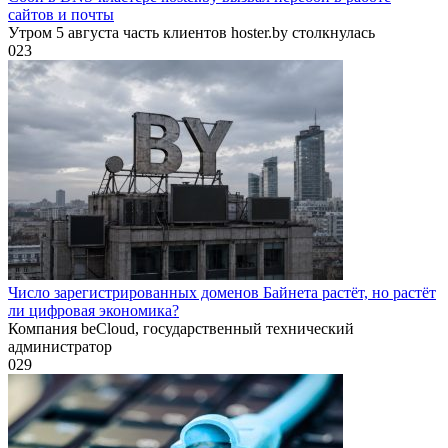
сайтов и почты
Утром 5 августа часть клиентов hoster.by столкнулась
0
23
Число зарегистрированных доменов Байнета растёт, но растёт
ли цифровая экономика?
Компания beCloud, государственный технический
администратор
0
29