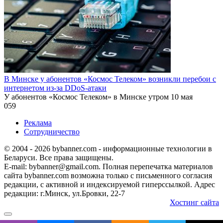
В Минске у абонентов «Космос Телеком» возникли перебои с
интернетом из-за DDoS-атаки
У абонентов «Космос Телеком» в Минске утром 10 мая
0
59
Реклама
Сотрудничество
© 2004 - 2026 bybanner.com - информационные технологии в
Беларуси. Все права защищены.
E-mail: bybanner@gmail.com. Полная перепечатка материалов
сайта bybanner.com возможна только с письменного согласия
редакции, с активной и индексируемой гиперссылкой. Адрес
редакции: г.Минск, ул.Бровки, 22-7
Хостинг сайта