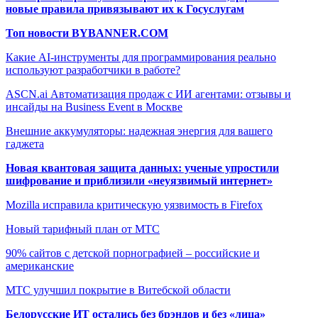
новые правила привязывают их к Госуслугам
Топ новости BYBANNER.COM
Какие AI-инструменты для программирования реально
используют разработчики в работе?
ASCN.ai Автоматизация продаж с ИИ агентами: отзывы и
инсайды на Business Event в Москве
Внешние аккумуляторы: надежная энергия для вашего
гаджета
Новая квантовая защита данных: ученые упростили
шифрование и приблизили «неуязвимый интернет»
Mozilla исправила критическую уязвимость в Firefox
Новый тарифный план от МТС
90% сайтов с детской порнографией – российские и
американские
МТС улучшил покрытие в Витебской области
Белорусские ИТ остались без брэндов и без «лица»