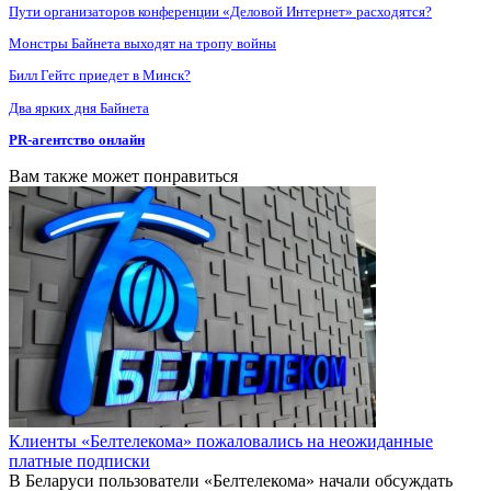
Пути организаторов конференции «Деловой Интернет» расходятся?
Монстры Байнета выходят на тропу войны
Билл Гейтс приедет в Минск?
Два ярких дня Байнета
PR-агентство онлайн
Вам также может понравиться
Клиенты «Белтелекома» пожаловались на неожиданные
платные подписки
В Беларуси пользователи «Белтелекома» начали обсуждать