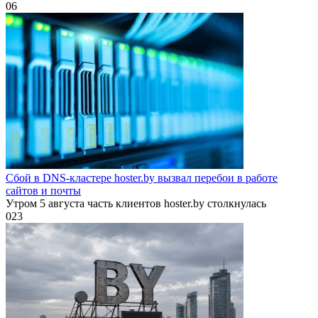
0
6
Сбой в DNS-кластере hoster.by вызвал перебои в работе
сайтов и почты
Утром 5 августа часть клиентов hoster.by столкнулась
0
23