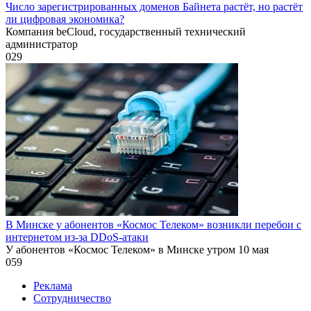
Число зарегистрированных доменов Байнета растёт, но растёт
ли цифровая экономика?
Компания beCloud, государственный технический
администратор
0
29
В Минске у абонентов «Космос Телеком» возникли перебои с
интернетом из-за DDoS-атаки
У абонентов «Космос Телеком» в Минске утром 10 мая
0
59
Реклама
Сотрудничество