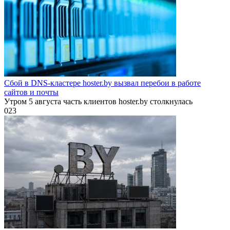
Сбой в DNS-кластере hoster.by вызвал перебои в работе
сайтов и почты
Утром 5 августа часть клиентов hoster.by столкнулась
0
23