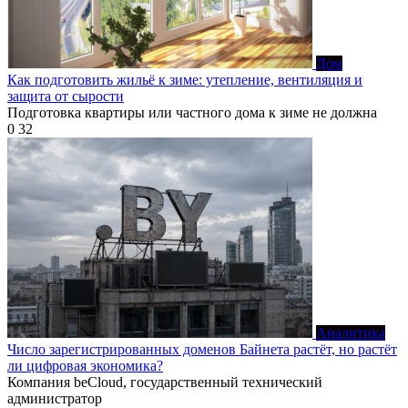
Дом
Как подготовить жильё к зиме: утепление, вентиляция и
защита от сырости
Подготовка квартиры или частного дома к зиме не должна
0
32
Аналитика
Число зарегистрированных доменов Байнета растёт, но растёт
ли цифровая экономика?
Компания beCloud, государственный технический
администратор