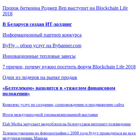
Пророк биткоина Роджер Вер выступит на Blockchain Life
2018
В Беларуси создан ИТ-холдинг
Информационный партнер конкурса
ByFly – обзор услуг на Bybanner.com
Инновационные тепловые завесы
7 причин, почему нужно посетить форум Blockchain Life 2018
Один из лидеров на рынке продаж
«Белтелеком» находится в «тяжелом финансовом
положении»
Комплекс услуг по созданию, сопровождению и продвижению сайта
Итоги международной специализированной выставки
Elab Media запускает видеоблоги на белорусском интернет-телевидении
Телеконсультации по флюорографии с 2008 года будут проводиться во всех
медучреждениях Минска