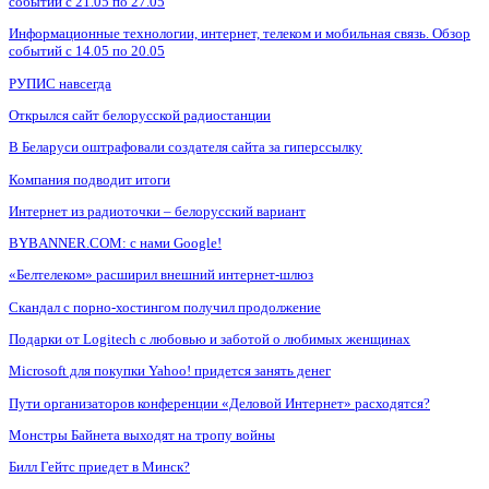
событий с 21.05 по 27.05
Информационные технологии, интернет, телеком и мобильная связь. Обзор
событий с 14.05 по 20.05
РУПИС навсегда
Открылся сайт белорусской радиостанции
В Беларуси оштрафовали создателя сайта за гиперссылку
Компания подводит итоги
Интернет из радиоточки – белорусский вариант
BYBANNER.COM: c нами Google!
«Белтелеком» расширил внешний интернет-шлюз
Скандал с порно-хостингом получил продолжение
Подарки от Logitech с любовью и заботой о любимых женщинах
Microsoft для покупки Yahoo! придется занять денег
Пути организаторов конференции «Деловой Интернет» расходятся?
Монстры Байнета выходят на тропу войны
Билл Гейтс приедет в Минск?