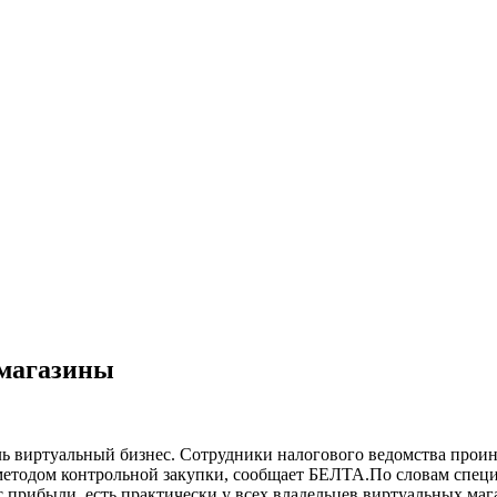
 магазины
ль виртуальный бизнес. Сотрудники налогового ведомства прои
 методом контрольной закупки, сообщает БЕЛТА.По словам спец
 прибыли, есть практически у всех владельцев виртуальных маг