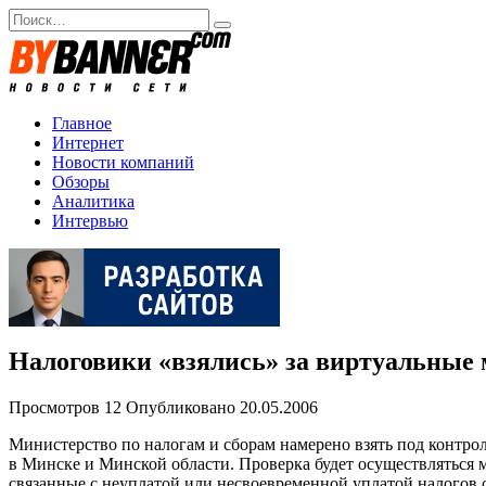
Перейти
Search
к
for:
содержанию
Главное
Интернет
Новости компаний
Обзоры
Аналитика
Интервью
Налоговики «взялись» за виртуальные
Просмотров
12
Опубликовано
20.05.2006
Министерство по налогам и сборам намерено взять под контро
в Минске и Минской области. Проверка будет осуществляться
связанные с неуплатой или несвоевременной уплатой налогов с