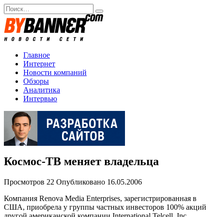
Перейти
Search
к
for:
содержанию
Главное
Интернет
Новости компаний
Обзоры
Аналитика
Интервью
Космос-ТВ меняет владельца
Просмотров
22
Опубликовано
16.05.2006
Компания Renova Media Enterprises, зарегистрированная в
США, приобрела у группы частных инвесторов 100% акций
другой американской компании International Telcell, Inc,