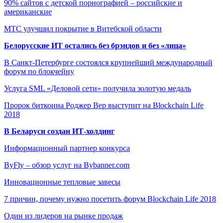
90% сайтов с детской порнографией – российские и
американские
МТС улучшил покрытие в Витебской области
Белорусские ИТ остались без брэндов и без «лица»
В Санкт-Петербурге состоялся крупнейший международный
форум по блокчейну
Услуга SML «Деловой сети» получила золотую медаль
Пророк биткоина Роджер Вер выступит на Blockchain Life
2018
В Беларуси создан ИТ-холдинг
Информационный партнер конкурса
ByFly – обзор услуг на Bybanner.com
Инновационные тепловые завесы
7 причин, почему нужно посетить форум Blockchain Life 2018
Один из лидеров на рынке продаж