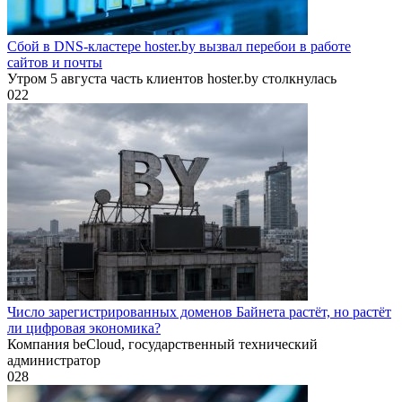
Сбой в DNS-кластере hoster.by вызвал перебои в работе
сайтов и почты
Утром 5 августа часть клиентов hoster.by столкнулась
0
22
Число зарегистрированных доменов Байнета растёт, но растёт
ли цифровая экономика?
Компания beCloud, государственный технический
администратор
0
28