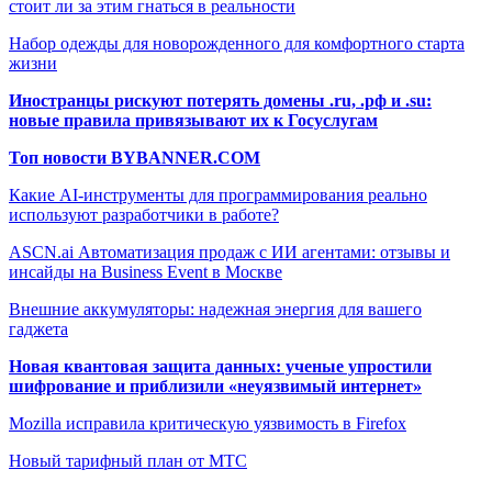
стоит ли за этим гнаться в реальности
Набор одежды для новорожденного для комфортного старта
жизни
Иностранцы рискуют потерять домены .ru, .рф и .su:
новые правила привязывают их к Госуслугам
Топ новости BYBANNER.COM
Какие AI-инструменты для программирования реально
используют разработчики в работе?
ASCN.ai Автоматизация продаж с ИИ агентами: отзывы и
инсайды на Business Event в Москве
Внешние аккумуляторы: надежная энергия для вашего
гаджета
Новая квантовая защита данных: ученые упростили
шифрование и приблизили «неуязвимый интернет»
Mozilla исправила критическую уязвимость в Firefox
Новый тарифный план от МТС