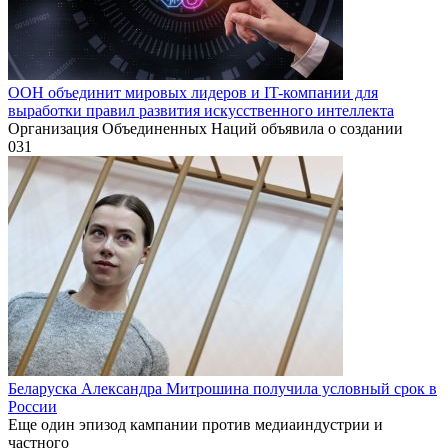
ООН объединит мировых лидеров и IT-компании для
выработки правил развития искусственного интеллекта
Организация Объединенных Наций объявила о создании
0
31
Беларуска Александра Митрошина получила условный срок в
России
Еще один эпизод кампании против медиаиндустрии и
частного