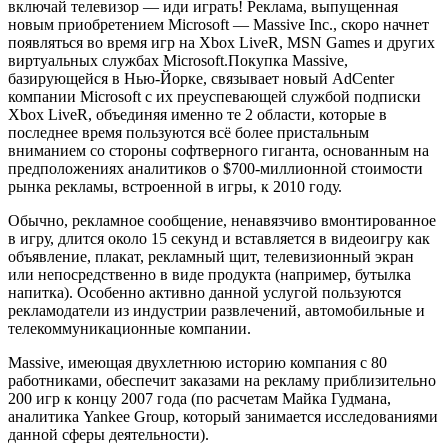
включай телевизор — иди играть! Реклама, выпущенная
новым приобретением Microsoft — Massive Inc., скоро начнет
появляться во время игр на Xbox LiveR, MSN Games и других
виртуальных службах Microsoft.Покупка Massive,
базирующейся в Нью-Йорке, связывает новый AdCenter
компании Microsoft с их преуспевающей службой подписки
Xbox LiveR, объединяя именно те 2 области, которые в
последнее время пользуются всё более пристальным
вниманием со стороны софтверного гиганта, основанным на
предположениях аналитиков о $700-миллионной стоимости
рынка рекламы, встроенной в игры, к 2010 году.
Обычно, рекламное сообщение, ненавязчиво вмонтированное
в игру, длится около 15 секунд и вставляется в видеоигру как
объявление, плакат, рекламный щит, телевизионный экран
или непосредственно в виде продукта (например, бутылка
напитка). Особенно активно данной услугой пользуются
рекламодатели из индустрии развлечений, автомобильные и
телекоммуникационные компании.
Massive, имеющая двухлетнюю историю компания с 80
работниками, обеспечит заказами на рекламу приблизительно
200 игр к концу 2007 года (по расчетам Майка Гудмана,
аналитика Yankee Group, который занимается исследованиями
данной сферы деятельности).