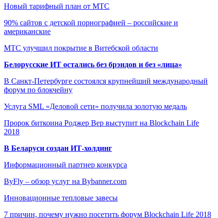
Новый тарифный план от МТС
90% сайтов с детской порнографией – российские и
американские
МТС улучшил покрытие в Витебской области
Белорусские ИТ остались без брэндов и без «лица»
В Санкт-Петербурге состоялся крупнейший международный
форум по блокчейну
Услуга SML «Деловой сети» получила золотую медаль
Пророк биткоина Роджер Вер выступит на Blockchain Life
2018
В Беларуси создан ИТ-холдинг
Информационный партнер конкурса
ByFly – обзор услуг на Bybanner.com
Инновационные тепловые завесы
7 причин, почему нужно посетить форум Blockchain Life 2018