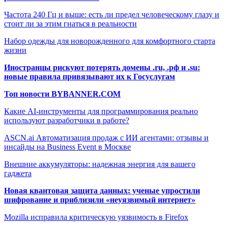
Частота 240 Гц и выше: есть ли предел человеческому глазу и
стоит ли за этим гнаться в реальности
Набор одежды для новорожденного для комфортного старта
жизни
Иностранцы рискуют потерять домены .ru, .рф и .su:
новые правила привязывают их к Госуслугам
Топ новости BYBANNER.COM
Какие AI-инструменты для программирования реально
используют разработчики в работе?
ASCN.ai Автоматизация продаж с ИИ агентами: отзывы и
инсайды на Business Event в Москве
Внешние аккумуляторы: надежная энергия для вашего
гаджета
Новая квантовая защита данных: ученые упростили
шифрование и приблизили «неуязвимый интернет»
Mozilla исправила критическую уязвимость в Firefox