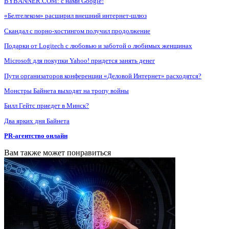
BYBANNER.COM: c нами Google!
«Белтелеком» расширил внешний интернет-шлюз
Скандал с порно-хостингом получил продолжение
Подарки от Logitech с любовью и заботой о любимых женщинах
Microsoft для покупки Yahoo! придется занять денег
Пути организаторов конференции «Деловой Интернет» расходятся?
Монстры Байнета выходят на тропу войны
Билл Гейтс приедет в Минск?
Два ярких дня Байнета
PR-агентство онлайн
Вам также может понравиться