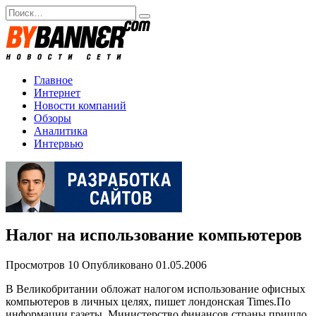
Перейти
Search
к
for:
содержанию
Главное
Интернет
Новости компаний
Обзоры
Аналитика
Интервью
Налог на использование компьютеров
Просмотров
10
Опубликовано
01.05.2006
В Великобритании обложат налогом использование офисных
компьютеров в личных целях, пишет лондонская Times.По
информации газеты, Министерство финансов страны пришло