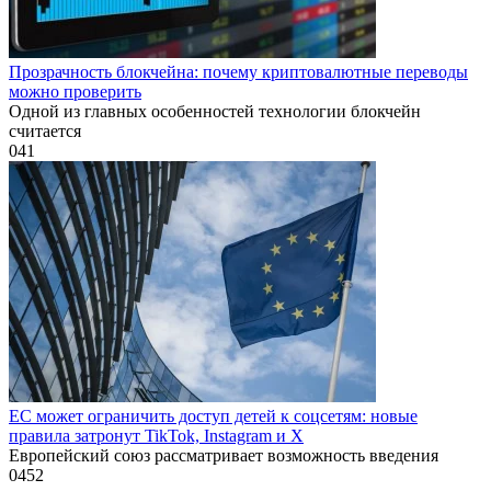
Прозрачность блокчейна: почему криптовалютные переводы
можно проверить
Одной из главных особенностей технологии блокчейн
считается
0
41
ЕС может ограничить доступ детей к соцсетям: новые
правила затронут TikTok, Instagram и X
Европейский союз рассматривает возможность введения
0
452