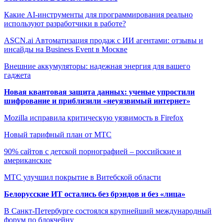
Какие AI-инструменты для программирования реально
используют разработчики в работе?
ASCN.ai Автоматизация продаж с ИИ агентами: отзывы и
инсайды на Business Event в Москве
Внешние аккумуляторы: надежная энергия для вашего
гаджета
Новая квантовая защита данных: ученые упростили
шифрование и приблизили «неуязвимый интернет»
Mozilla исправила критическую уязвимость в Firefox
Новый тарифный план от МТС
90% сайтов с детской порнографией – российские и
американские
МТС улучшил покрытие в Витебской области
Белорусские ИТ остались без брэндов и без «лица»
В Санкт-Петербурге состоялся крупнейший международный
форум по блокчейну