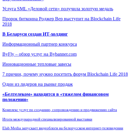
Услуга SML «Деловой сети» получила золотую медаль
Пророк биткоина Роджер Вер выступит на Blockchain Life
2018
В Беларуси создан ИТ-холдинг
Информационный партнер конкурса
ByFly – обзор услуг на Bybanner.com
Инновационные тепловые завесы
7 причин, почему нужно посетить форум Blockchain Life 2018
Один из лидеров на рынке продаж
«Белтелеком» находится в «тяжелом финансовом
положении»
Комплекс услуг по созданию, сопровождению и продвижению сайта
Итоги международной специализированной выставки
Elab Media запускает видеоблоги на белорусском интернет-телевидении