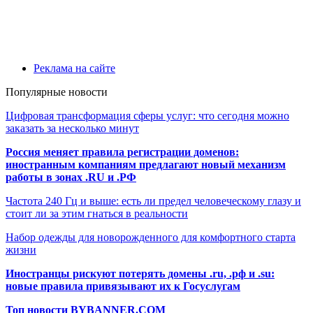
Реклама на сайте
Популярные новости
Цифровая трансформация сферы услуг: что сегодня можно
заказать за несколько минут
Россия меняет правила регистрации доменов:
иностранным компаниям предлагают новый механизм
работы в зонах .RU и .РФ
Частота 240 Гц и выше: есть ли предел человеческому глазу и
стоит ли за этим гнаться в реальности
Набор одежды для новорожденного для комфортного старта
жизни
Иностранцы рискуют потерять домены .ru, .рф и .su:
новые правила привязывают их к Госуслугам
Топ новости BYBANNER.COM