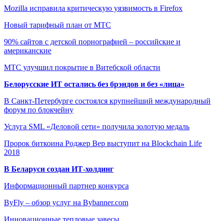
Mozilla исправила критическую уязвимость в Firefox
Новый тарифный план от МТС
90% сайтов с детской порнографией – российские и
американские
МТС улучшил покрытие в Витебской области
Белорусские ИТ остались без брэндов и без «лица»
В Санкт-Петербурге состоялся крупнейший международный
форум по блокчейну
Услуга SML «Деловой сети» получила золотую медаль
Пророк биткоина Роджер Вер выступит на Blockchain Life
2018
В Беларуси создан ИТ-холдинг
Информационный партнер конкурса
ByFly – обзор услуг на Bybanner.com
Инновационные тепловые завесы