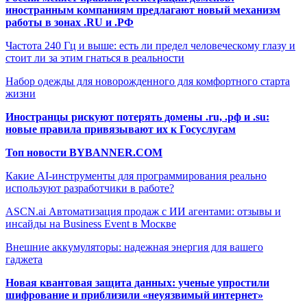
иностранным компаниям предлагают новый механизм
работы в зонах .RU и .РФ
Частота 240 Гц и выше: есть ли предел человеческому глазу и
стоит ли за этим гнаться в реальности
Набор одежды для новорожденного для комфортного старта
жизни
Иностранцы рискуют потерять домены .ru, .рф и .su:
новые правила привязывают их к Госуслугам
Топ новости BYBANNER.COM
Какие AI-инструменты для программирования реально
используют разработчики в работе?
ASCN.ai Автоматизация продаж с ИИ агентами: отзывы и
инсайды на Business Event в Москве
Внешние аккумуляторы: надежная энергия для вашего
гаджета
Новая квантовая защита данных: ученые упростили
шифрование и приблизили «неуязвимый интернет»