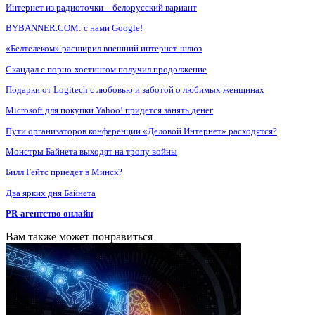
Интернет из радиоточки – белорусский вариант
BYBANNER.COM: c нами Google!
«Белтелеком» расширил внешний интернет-шлюз
Скандал с порно-хостингом получил продолжение
Подарки от Logitech с любовью и заботой о любимых женщинах
Microsoft для покупки Yahoo! придется занять денег
Пути организаторов конференции «Деловой Интернет» расходятся?
Монстры Байнета выходят на тропу войны
Билл Гейтс приедет в Минск?
Два ярких дня Байнета
PR-агентство онлайн
Вам также может понравиться