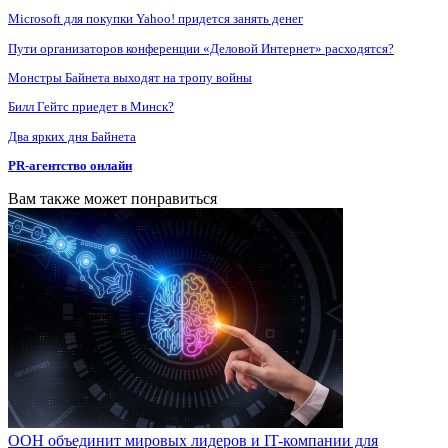
Microsoft для покупки Yahoo! придется занять денег
Пути организаторов конференции «Деловой Интернет» расходятся?
Монстры Байнета выходят на тропу войны
Билл Гейтс приедет в Минск?
Два ярких дня Байнета
PR-агентство онлайн
Вам также может понравиться
ООН объединит мировых лидеров и IT-компании для