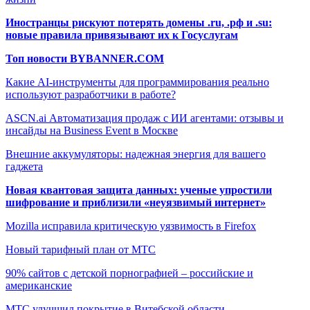
Иностранцы рискуют потерять домены .ru, .рф и .su:
новые правила привязывают их к Госуслугам
Топ новости BYBANNER.COM
Какие AI-инструменты для программирования реально
используют разработчики в работе?
ASCN.ai Автоматизация продаж с ИИ агентами: отзывы и
инсайды на Business Event в Москве
Внешние аккумуляторы: надежная энергия для вашего
гаджета
Новая квантовая защита данных: ученые упростили
шифрование и приблизили «неуязвимый интернет»
Mozilla исправила критическую уязвимость в Firefox
Новый тарифный план от МТС
90% сайтов с детской порнографией – российские и
американские
МТС улучшил покрытие в Витебской области