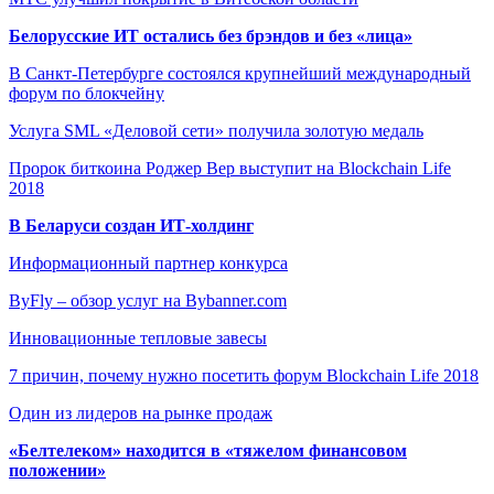
Белорусские ИТ остались без брэндов и без «лица»
В Санкт-Петербурге состоялся крупнейший международный
форум по блокчейну
Услуга SML «Деловой сети» получила золотую медаль
Пророк биткоина Роджер Вер выступит на Blockchain Life
2018
В Беларуси создан ИТ-холдинг
Информационный партнер конкурса
ByFly – обзор услуг на Bybanner.com
Инновационные тепловые завесы
7 причин, почему нужно посетить форум Blockchain Life 2018
Один из лидеров на рынке продаж
«Белтелеком» находится в «тяжелом финансовом
положении»