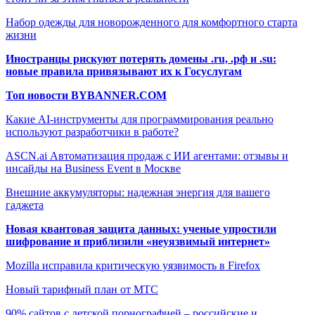
Набор одежды для новорожденного для комфортного старта
жизни
Иностранцы рискуют потерять домены .ru, .рф и .su:
новые правила привязывают их к Госуслугам
Топ новости BYBANNER.COM
Какие AI-инструменты для программирования реально
используют разработчики в работе?
ASCN.ai Автоматизация продаж с ИИ агентами: отзывы и
инсайды на Business Event в Москве
Внешние аккумуляторы: надежная энергия для вашего
гаджета
Новая квантовая защита данных: ученые упростили
шифрование и приблизили «неуязвимый интернет»
Mozilla исправила критическую уязвимость в Firefox
Новый тарифный план от МТС
90% сайтов с детской порнографией – российские и