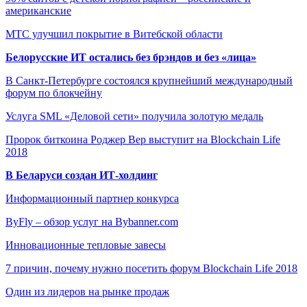
американские
МТС улучшил покрытие в Витебской области
Белорусские ИТ остались без брэндов и без «лица»
В Санкт-Петербурге состоялся крупнейший международный
форум по блокчейну
Услуга SML «Деловой сети» получила золотую медаль
Пророк биткоина Роджер Вер выступит на Blockchain Life
2018
В Беларуси создан ИТ-холдинг
Информационный партнер конкурса
ByFly – обзор услуг на Bybanner.com
Инновационные тепловые завесы
7 причин, почему нужно посетить форум Blockchain Life 2018
Один из лидеров на рынке продаж