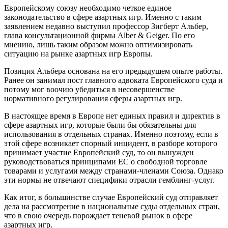
Европейскому союзу необходимо четкое единое
законодательство в сфере азартных игр. Именно с таким
заявлением недавно выступил профессор Зигберт Альбер,
глава консультационной фирмы Alber & Geiger. По его
мнению, лишь таким образом можно оптимизировать
ситуацию на рынке азартных игр Европы.
Позиция Альбера основана на его предыдущем опыте работы.
Ранее он занимал пост главного адвоката Европейского суда и
потому мог воочию убедиться в несовершенстве
нормативного регулирования сферы азартных игр.
В настоящее время в Европе нет единых правил и директив в
сфере азартных игр, которые были бы обязательны для
использования в отдельных странах. Именно поэтому, если в
этой сфере возникает спорный инцидент, в разборе которого
принимает участие Европейский суд, то он вынужден
руководствоваться принципами ЕС о свободной торговле
товарами и услугами между странами-членами Союза. Однако
эти нормы не отвечают специфики отрасли гемблинг-услуг.
Как итог, в большинстве случае Европейский суд отправляет
дела на рассмотрение в национальные суды отдельных стран,
что в свою очередь порождает теневой рынок в сфере
азартных игр.