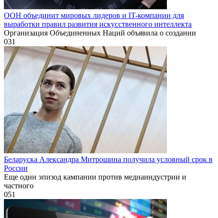
ООН объединит мировых лидеров и IT-компании для
выработки правил развития искусственного интеллекта
Организация Объединенных Наций объявила о создании
0
31
Беларуска Александра Митрошина получила условный срок в
России
Еще один эпизод кампании против медиаиндустрии и
частного
0
51