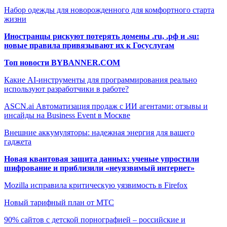
Набор одежды для новорожденного для комфортного старта
жизни
Иностранцы рискуют потерять домены .ru, .рф и .su:
новые правила привязывают их к Госуслугам
Топ новости BYBANNER.COM
Какие AI-инструменты для программирования реально
используют разработчики в работе?
ASCN.ai Автоматизация продаж с ИИ агентами: отзывы и
инсайды на Business Event в Москве
Внешние аккумуляторы: надежная энергия для вашего
гаджета
Новая квантовая защита данных: ученые упростили
шифрование и приблизили «неуязвимый интернет»
Mozilla исправила критическую уязвимость в Firefox
Новый тарифный план от МТС
90% сайтов с детской порнографией – российские и