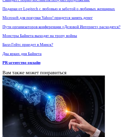
Подарки от Logitech с любовью и заботой о любимых женщинах
Microsoft для покупки Yahoo! придется занять денег
Пути организаторов конференции «Деловой Интернет» расходятся?
Монстры Байнета выходят на тропу войны
Билл Гейтс приедет в Минск?
Два ярких дня Байнета
PR-агентство онлайн
Вам также может понравиться