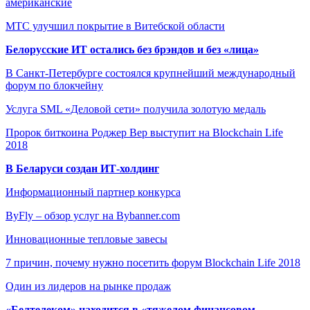
американские
МТС улучшил покрытие в Витебской области
Белорусские ИТ остались без брэндов и без «лица»
В Санкт-Петербурге состоялся крупнейший международный
форум по блокчейну
Услуга SML «Деловой сети» получила золотую медаль
Пророк биткоина Роджер Вер выступит на Blockchain Life
2018
В Беларуси создан ИТ-холдинг
Информационный партнер конкурса
ByFly – обзор услуг на Bybanner.com
Инновационные тепловые завесы
7 причин, почему нужно посетить форум Blockchain Life 2018
Один из лидеров на рынке продаж
«Белтелеком» находится в «тяжелом финансовом