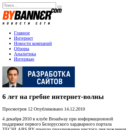
Перейти
Search
к
for:
содержанию
Главное
Интернет
Новости компаний
Обзоры
Аналитика
Интервью
6 лет на гребне интернет-волны
Просмотров
12
Опубликовано
14.12.2010
4 декабря 2010 в клубе Broadway при информационной
поддержке первого Белорусского хардварного портала
TECHLABS.BY прошло празднование шестого дня рождения