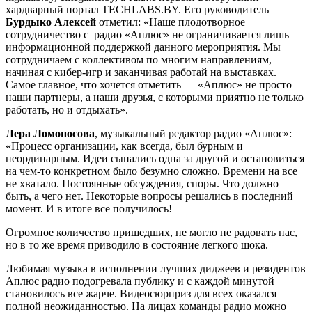
хардварный портал TECHLABS.BY. Его руководитель
Бурдыко Алексей
отметил: «Наше плодотворное
сотрудничество с радио «Аплюс» не ограничивается лишь
информационной поддержкой данного мероприятия. Мы
сотрудничаем с коллективом по многим направлениям,
начиная с кибер-игр и заканчивая работай на выставках.
Самое главное, что хочется отметить — «Аплюс» не просто
наши партнеры, а наши друзья, с которыми приятно не только
работать, но и отдыхать».
Лера Ломоносова
, музыкальный редактор радио «Аплюс»:
«Процесс организации, как всегда, был бурным и
неординарным. Идеи сыпались одна за другой и остановиться
на чем-то конкретном было безумно сложно. Времени на все
не хватало. Постоянные обсуждения, споры. Что должно
быть, а чего нет. Некоторые вопросы решались в последний
момент. И в итоге все получилось!
Огромное количество пришедших, не могло не радовать нас,
но в то же время приводило в состояние легкого шока.
Любимая музыка в исполнении лучших диджеев и резидентов
Аплюс радио подогревала публику и с каждой минутой
становилось все жарче. Видеосюрприз для всех оказался
полной неожиданностью. На лицах команды радио можно