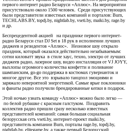
первого интернет радио Беларуси «Аплюс». На мероприятии
присутствовало около 1500 человек. Среди присутствующих
были представители известных компаний и порталов: Burn,
TECHLABS.BY, topdj.by, nightlab.by, vseti.by, maiki.by, rage.by
и др.
Беспрецедентной акцией на празднике первого интернет-
радио Беларуси стал DJ Set в 18 рук в исполнении лучших
диджеев и резидентов «Аплюс». Неоновое шоу открыло
праздник, который оказался действительно незабываемым:
сотни киловатт звука в стиле хаус, техно, электро от лучших
диджеев радио, лазерное шоу, видео инсталляция от VJ JOYY,
выхлопы огромного количества конфетти и поливание
шампанским, go-go поддержка в костюмах гувернанток и
многое другое. Все это взрывало танцпол эмоциями и
заряжало невероятной энергетикой. Самые ярые поклонники
и фанаты радио получили брендированные кепки в подарок.
Этой ночью узнать команду «Аплюс» можно было легко —
по белой рубашке с красным галстуком. Поздравить
коллектив радио пришли сразу несколько известных
представителей компаний: самая большая социальная
белорусская сеть vseti.by, интернет-проект maiki.by,
представитель компании Burn, порталы rage.by, topdj.by,
nightlab.by, elitegame.by, а также первый Белорусский