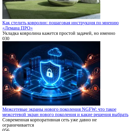
Как стелить ковролин: пошаговая инструкция по мнению
«Лемана ПРО»
Укладка ковролина кажется простой задачей, но именно
0
30
Межсетевые экраны нового поколения NGFW: что такое
межсетевой экран нового поколения и какие решения выбрать
Современная корпоративная сеть уже давно не
ограничивается
0
56