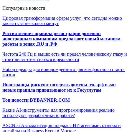
Популярные новости
Цифровая трансформация сферы услуг: что сегодня можно
заказать за несколько минут
Россия меняет правила регистрации доменов:
иностранным компаниям предлагают новый механизм
работы в зонах .RU и .РФ
Частота 240 Гц и выше: есть ли предел человеческому глазу и
стоит ли за этим гнаться в реальности
Набор одежды для новорожденного для комфортного старта
жизни
Иностранцы рискуют потерять домены .ru, .рф и .su:
новые правила привязывают их к Госуслугам
Топ новости BYBANNER.COM
Какие AI-инструменты для программирования реально
используют разработчики в работе?
ASCN.ai Автоматизация продаж с ИИ агентами: отзывы и
инсайды на Business Event в Москве