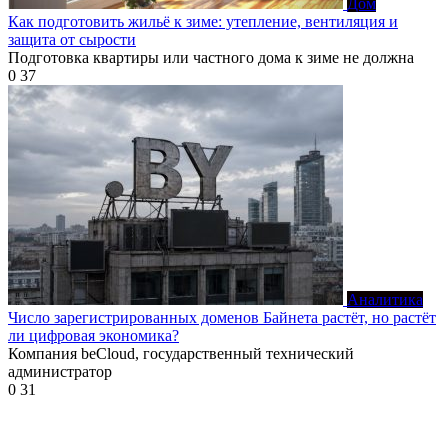
Дом
Как подготовить жильё к зиме: утепление, вентиляция и
защита от сырости
Подготовка квартиры или частного дома к зиме не должна
0
37
Аналитика
Число зарегистрированных доменов Байнета растёт, но растёт
ли цифровая экономика?
Компания beCloud, государственный технический
администратор
0
31