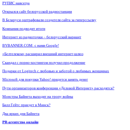
РУПИС навсегда
Открылся сайт белорусской радиостанции
В Беларуси оштрафовали создателя сайта за гиперссылку
Компания подводит итоги
Интернет из радиоточки – белорусский вариант
BYBANNER.COM: c нами Google!
«Белтелеком» расширил внешний интернет-шлюз
Скандал с порно-хостингом получил продолжение
Подарки от Logitech с любовью и заботой о любимых женщинах
Microsoft для покупки Yahoo! придется занять денег
Пути организаторов конференции «Деловой Интернет» расходятся?
Монстры Байнета выходят на тропу войны
Билл Гейтс приедет в Минск?
Два ярких дня Байнета
PR-агентство онлайн