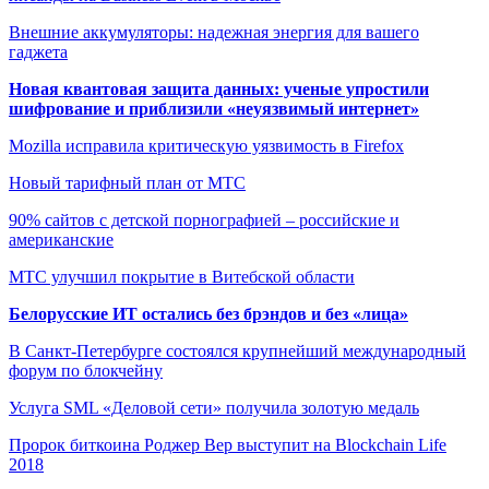
Внешние аккумуляторы: надежная энергия для вашего
гаджета
Новая квантовая защита данных: ученые упростили
шифрование и приблизили «неуязвимый интернет»
Mozilla исправила критическую уязвимость в Firefox
Новый тарифный план от МТС
90% сайтов с детской порнографией – российские и
американские
МТС улучшил покрытие в Витебской области
Белорусские ИТ остались без брэндов и без «лица»
В Санкт-Петербурге состоялся крупнейший международный
форум по блокчейну
Услуга SML «Деловой сети» получила золотую медаль
Пророк биткоина Роджер Вер выступит на Blockchain Life
2018