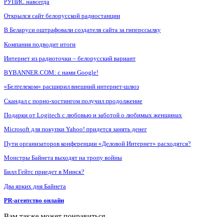
РУПИС навсегда
Открылся сайт белорусской радиостанции
В Беларуси оштрафовали создателя сайта за гиперссылку
Компания подводит итоги
Интернет из радиоточки – белорусский вариант
BYBANNER.COM: c нами Google!
«Белтелеком» расширил внешний интернет-шлюз
Скандал с порно-хостингом получил продолжение
Подарки от Logitech с любовью и заботой о любимых женщинах
Microsoft для покупки Yahoo! придется занять денег
Пути организаторов конференции «Деловой Интернет» расходятся?
Монстры Байнета выходят на тропу войны
Билл Гейтс приедет в Минск?
Два ярких дня Байнета
PR-агентство онлайн
Вам также может понравиться