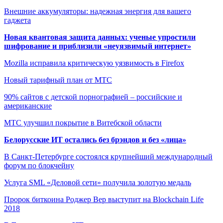
Внешние аккумуляторы: надежная энергия для вашего
гаджета
Новая квантовая защита данных: ученые упростили
шифрование и приблизили «неуязвимый интернет»
Mozilla исправила критическую уязвимость в Firefox
Новый тарифный план от МТС
90% сайтов с детской порнографией – российские и
американские
МТС улучшил покрытие в Витебской области
Белорусские ИТ остались без брэндов и без «лица»
В Санкт-Петербурге состоялся крупнейший международный
форум по блокчейну
Услуга SML «Деловой сети» получила золотую медаль
Пророк биткоина Роджер Вер выступит на Blockchain Life
2018