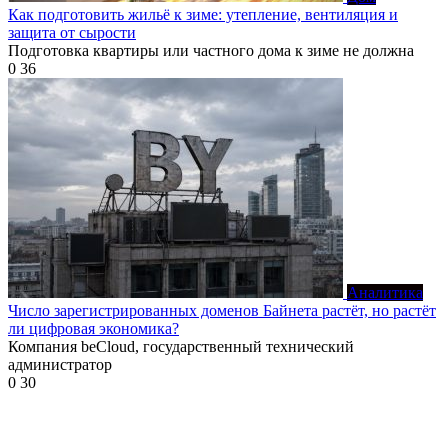
Как подготовить жильё к зиме: утепление, вентиляция и
защита от сырости
Подготовка квартиры или частного дома к зиме не должна
0
36
Аналитика
Число зарегистрированных доменов Байнета растёт, но растёт
ли цифровая экономика?
Компания beCloud, государственный технический
администратор
0
30