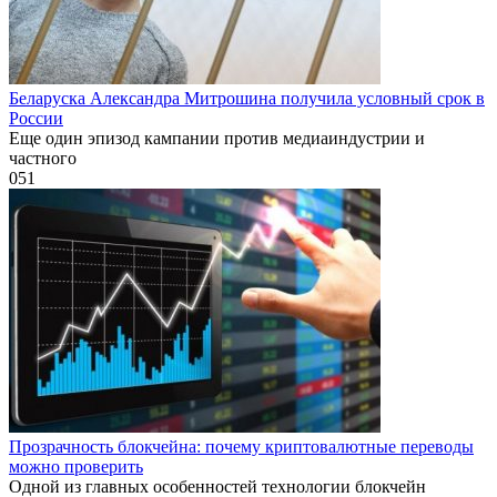
Беларуска Александра Митрошина получила условный срок в
России
Еще один эпизод кампании против медиаиндустрии и
частного
0
51
Прозрачность блокчейна: почему криптовалютные переводы
можно проверить
Одной из главных особенностей технологии блокчейн