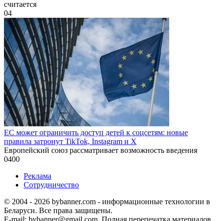
считается
0
4
ЕС может ограничить доступ детей к соцсетям: новые
правила затронут TikTok, Instagram и X
Европейский союз рассматривает возможность введения
0
400
Реклама
Сотрудничество
© 2004 - 2026 bybanner.com - информационные технологии в
Беларуси. Все права защищены.
E-mail: bybanner@gmail.com. Полная перепечатка материалов