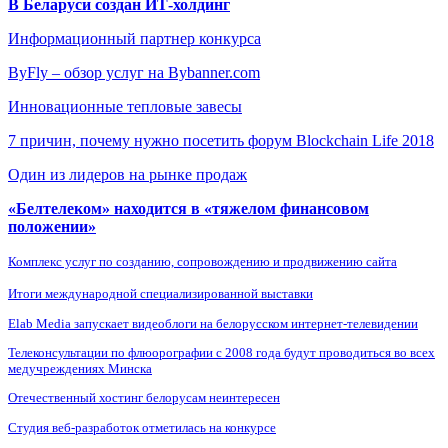
В Беларуси создан ИТ-холдинг
Информационный партнер конкурса
ByFly – обзор услуг на Bybanner.com
Инновационные тепловые завесы
7 причин, почему нужно посетить форум Blockchain Life 2018
Один из лидеров на рынке продаж
«Белтелеком» находится в «тяжелом финансовом
положении»
Комплекс услуг по созданию, сопровождению и продвижению сайта
Итоги международной специализированной выставки
Elab Media запускает видеоблоги на белорусском интернет-телевидении
Телеконсультации по флюорографии с 2008 года будут проводиться во всех
медучреждениях Минска
Отечественный хостинг белорусам неинтересен
Студия веб-разработок отметилась на конкурсе