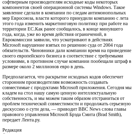
софтверным производителям исходные коды некоторых
компонентов своей операционной системы Windows. Такое
заявление сделали в компании по следам антимонопольных
мер Евросоюза, власти которого принудили компанию с лета
этого года изменить маркетинговую политику при работе на
территории ЕС.Как ранее сообщалось, в конце минувшего
года, когда, уже во время действия ограничений, в
Еврокомиссии заявили, что усматривают в действиях
Microsoft нарушение взятых по решению суда от 2004 года
обязательств. Чиновники дали компании время на приведение
своего европейского бизнеса в соответствие с требуемыми
условиями, в противном случае компании пообещали штраф в
размере около 2 миллионов евро в день.
Предполагается, что раскрытие исходных кодов обеспечит
сторонним производителям возможность создавать
совместимые с продуктами Microsoft приложения. Сегодня мы
кладем на стол нашу самую ценную интеллектуальную
собственность, и мы можем таким образом отстраниться от
проблем технической совместимости и продолжать серьезную
дискуссию о сути дела, — приводит BBC News слова главы
правового управления Microsoft Брэда Смита (Brad Smith),
передает Лента.ру.
Редакция