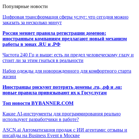
Популярные новости
Цифровая трансформация сферы услуг: что сегодня можно
заказать за несколько минут
Россия меняет правила регистрации доменов:
иностранным компаниям предлагают новый механизм
работы в зонах .RU и .РФ
Частота 240 Гц и выше: есть ли предел человеческому глазу и
стоит ли за этим гнаться в реальности
Набор одежды для новорожденного для комфортного старта
жизни
Иностранцы рискуют потерять домены .ru, .рф и .su:
новые правила привязывают их к Госуслугам
Топ новости BYBANNER.COM
Какие AI-инструменты для программирования реально
используют разработчики в работе?
ASCN.ai Автоматизация продаж с ИИ агентами: отзывы и
инсайды на Business Event в Москве