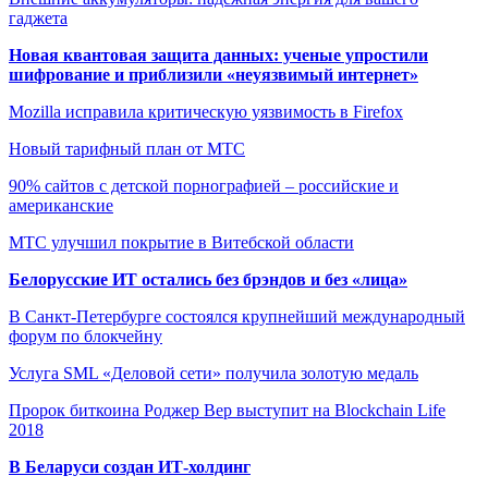
гаджета
Новая квантовая защита данных: ученые упростили
шифрование и приблизили «неуязвимый интернет»
Mozilla исправила критическую уязвимость в Firefox
Новый тарифный план от МТС
90% сайтов с детской порнографией – российские и
американские
МТС улучшил покрытие в Витебской области
Белорусские ИТ остались без брэндов и без «лица»
В Санкт-Петербурге состоялся крупнейший международный
форум по блокчейну
Услуга SML «Деловой сети» получила золотую медаль
Пророк биткоина Роджер Вер выступит на Blockchain Life
2018
В Беларуси создан ИТ-холдинг