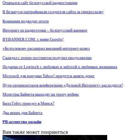
Открылся сайт белорусской радиостанции
В Беларуси оштрафовали создателя сайта за гиперссылку
Компания подводит итоги
Интернет из радиоточки – белорусский вариант
BYBANNER.COM: c нами Google!
«Белтелеком» расширил внешний интернет-шлюз
Скандал с порно-хостингом получил продолжение
Подарки от Logitech с любовью и заботой о любимых женщинах
Microsoft для покупки Yahoo! придется занять денег
Пути организаторов конференции «Деловой Интернет» расходятся?
Монстры Байнета выходят на тропу войны
Билл Гейтс приедет в Минск?
Два ярких дня Байнета
PR-агентство онлайн
Вам также может понравиться