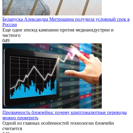
Беларуска Александра Митрошина получила условный срок в
России
Еще один эпизод кампании против медиаиндустрии и
частного
0
49
Прозрачность блокчейна: почему криптовалютные переводы
можно проверить
Одной из главных особенностей технологии блокчейн
считается