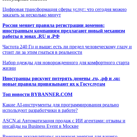
Цифровая трансформация сферы услуг: что сегодня можно
заказать за несколько минут
Россия меняет правила регистрации доменов:
иностранным компаниям предлагают новый механизм
работы в зонах .RU и .РФ
Частота 240 Гц и выше: есть ли предел человеческому глазу и
стоит ли за этим гнаться в реальности
Набор одежды для новорожденного для комфортного старта
жизни
Иностранцы рискуют потерять домены .ru, .рф и .su:
новые правила привязывают их к Госуслугам
Топ новости BYBANNER.COM
Какие AI-инструменты для программирования реально
используют разработчики в работе?
ASCN.ai Автоматизация продаж с ИИ агентами: отзывы и
инсайды на Business Event в Москве
Внешние аккумуляторы: надежная энергия для вашего