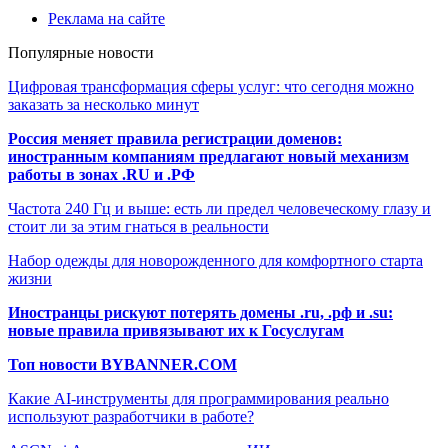
Реклама на сайте
Популярные новости
Цифровая трансформация сферы услуг: что сегодня можно
заказать за несколько минут
Россия меняет правила регистрации доменов:
иностранным компаниям предлагают новый механизм
работы в зонах .RU и .РФ
Частота 240 Гц и выше: есть ли предел человеческому глазу и
стоит ли за этим гнаться в реальности
Набор одежды для новорожденного для комфортного старта
жизни
Иностранцы рискуют потерять домены .ru, .рф и .su:
новые правила привязывают их к Госуслугам
Топ новости BYBANNER.COM
Какие AI-инструменты для программирования реально
используют разработчики в работе?