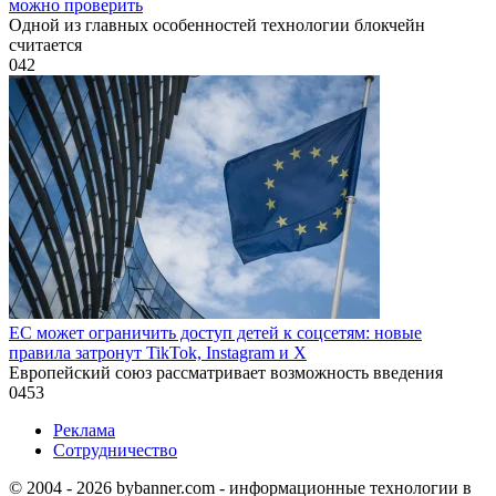
можно проверить
Одной из главных особенностей технологии блокчейн
считается
0
42
ЕС может ограничить доступ детей к соцсетям: новые
правила затронут TikTok, Instagram и X
Европейский союз рассматривает возможность введения
0
453
Реклама
Сотрудничество
© 2004 - 2026 bybanner.com - информационные технологии в