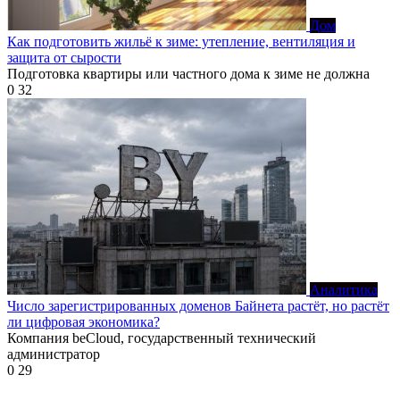
Дом
Как подготовить жильё к зиме: утепление, вентиляция и
защита от сырости
Подготовка квартиры или частного дома к зиме не должна
0
32
Аналитика
Число зарегистрированных доменов Байнета растёт, но растёт
ли цифровая экономика?
Компания beCloud, государственный технический
администратор
0
29