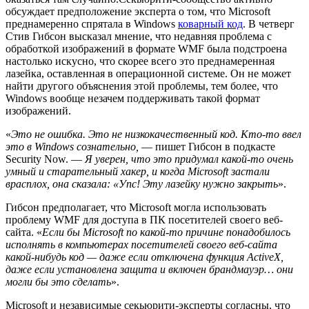
обсуждает предположение эксперта о том, что Microsoft
преднамеренно спрятала в Windows
коварный код
. В четверг
Стив Гибсон высказал мнение, что недавняя проблема с
обработкой изображений в формате WMF была подстроена
настолько искусно, что скорее всего это преднамеренная
лазейка, оставленная в операционной системе. Он не может
найти другого объяснения этой проблемы, тем более, что
Windows вообще незачем поддерживать такой формат
изображений.
«
Это не ошибка. Это не низкокачественный код. Кто-то ввел
это в Windows сознательно,
— пишет Гибсон в подкасте
Security Now. —
Я уверен, что это придумал какой-то очень
умный и старательный хакер, и когда Microsoft застали
врасплох, она сказала: «Упс! Эту лазейку нужно закрыть
».
Гибсон предполагает, что Microsoft могла использовать
проблему WMF для доступа в ПК посетителей своего веб-
сайта. «
Если бы Microsoft по какой-то причине понадобилось
исполнять в компьютерах посетителей своего веб-сайта
какой-нибудь код — даже если отключена функция ActiveX,
даже если установлена защита и включен брандмауэр… они
могли бы это сделать
».
Microsoft и независимые секьюрити-эксперты согласны, что