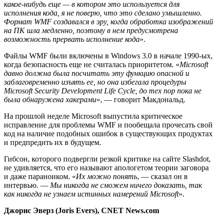
какое-нибудь еще — в котором это используется для
исполнения кода, я не поверю, что это сделано умышленно.
Формат WMF создавался в эру, когда обработка изображений
на ПК шла медленно, поэтому в нем предусмотрена
возможность прервать исполнение кода
».
Файлы WMF были включены в Windows 3.0 в начале 1990-ых,
когда безопасность еще не считалась приоритетом. «
Microsoft
давно должна была посчитать эту функцию опасной и
заблаговременно изъять ее, но она избегала процедуры
Microsoft Security Development Life Cycle, до тех пор пока не
была обнаружена хакерами
», — говорит Макдональд.
На прошлой неделе Microsoft выпустила критическое
исправление для проблемы WMF и пообещала прочесать свой
код на наличие подобных ошибок в существующих продуктах
и предпредить их в будущем.
Гибсон, которого подвергли резкой критике на сайте Slashdot,
не удивляется, что его называют апологетом теории заговора
и даже параноиком. «
Их можно понять
, — сказал он в
интервью. —
Мы никогда не сможем ничего доказать, так
как никогда не узнаем истинных намерений Microsoft
».
Джорис Эверз (Joris Evers), CNET News.com