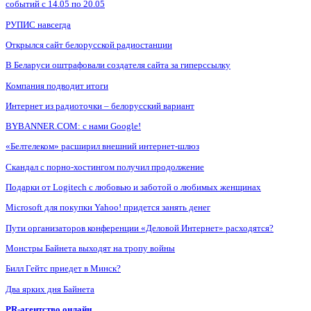
событий с 14.05 по 20.05
РУПИС навсегда
Открылся сайт белорусской радиостанции
В Беларуси оштрафовали создателя сайта за гиперссылку
Компания подводит итоги
Интернет из радиоточки – белорусский вариант
BYBANNER.COM: c нами Google!
«Белтелеком» расширил внешний интернет-шлюз
Скандал с порно-хостингом получил продолжение
Подарки от Logitech с любовью и заботой о любимых женщинах
Microsoft для покупки Yahoo! придется занять денег
Пути организаторов конференции «Деловой Интернет» расходятся?
Монстры Байнета выходят на тропу войны
Билл Гейтс приедет в Минск?
Два ярких дня Байнета
PR-агентство онлайн