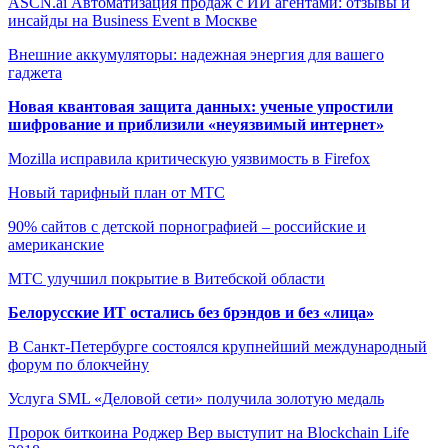
ASCN.ai Автоматизация продаж с ИИ агентами: отзывы и
инсайды на Business Event в Москве
Внешние аккумуляторы: надежная энергия для вашего
гаджета
Новая квантовая защита данных: ученые упростили
шифрование и приблизили «неуязвимый интернет»
Mozilla исправила критическую уязвимость в Firefox
Новый тарифный план от МТС
90% сайтов с детской порнографией – российские и
американские
МТС улучшил покрытие в Витебской области
Белорусские ИТ остались без брэндов и без «лица»
В Санкт-Петербурге состоялся крупнейший международный
форум по блокчейну
Услуга SML «Деловой сети» получила золотую медаль
Пророк биткоина Роджер Вер выступит на Blockchain Life