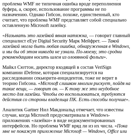
проблема WMF не типичная ошибка вроде переполнения
буфера, а, скорее, использование программы не по
назначению. Однако Гибсон, похоже, единственный, кто
считает, что проблема WMF представляет собой специально
оставленную Microsoft лазейку.
«
Называть это лазейкой явная натяжка,
— говорит главный
специалист eEye Digital Security Марк Мейфрет. —
Такой
лазейкой могла быть любая ошибка, обнаруженная в Windows,
и мы бы об этом никогда не узнали. По-моему, это сродни
рекомендациям носить шлем из оловянной фольги
».
Майкл Сюттон, директор входящей в состав VeriSign
компании iDefense, которая специализируется на
расследовании секьюрити-инцидентов, тоже не верит в
теорию Гибсона. «
Microsoft слишком многим рискует, пойдя на
такие вещи, — говорит он. — К тому же это неудобное
место для лазейки. Чтобы ею воспользоваться, требуются
действия со стороны владельца ПК. Есть способы получше
».
Аналитик Gartner Нил Макдональд отмечает, что известны
случаи, когда Microsoft предусматривала в Windows-
приложениях «лазейки» в виде недокументированных
интерфейсов. Но проблема WMF вряд ли из их числа. «
Пока
мне не покажут приложение Microsoft — Windows, Office или