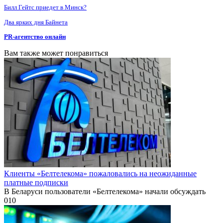
Билл Гейтс приедет в Минск?
Два ярких дня Байнета
PR-агентство онлайн
Вам также может понравиться
Клиенты «Белтелекома» пожаловались на неожиданные
платные подписки
В Беларуси пользователи «Белтелекома» начали обсуждать
0
10