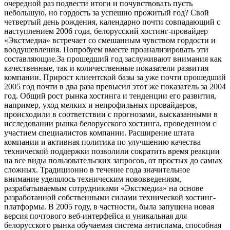
очередной раз подвести итоги и почувствовать пусть
небольшую, но гордость за успешно прожитый год? Свой
четвертый день рождения, календарно почти совпадающий с
наступлением 2006 года, белорусский хостинг-провайдер
«Экстмедиа» встречает со смешанным чувством гордости и
воодушевления. Попробуем вместе проанализировать эти
составляющие.За прошедший год заслуживают внимания как
качественные, так и количественные показатели развития
компании. Прирост клиентской базы за уже почти прошедший
2005 год почти в два раза превысил этот же показатель за 2004
год. Общий рост рынка хостинга и тенденции его развития,
например, уход мелких и непрофильных провайдеров,
происходили в соответствии с прогнозами, высказанными в
исследовании рынка белорусского хостинга, проведенном с
участием специалистов компании. Расширение штата
компании и активная политика по улучшению качества
технической поддержки позволили сократить время реакции
на все виды пользовательских запросов, от простых до самых
сложных. Традиционно в течение года значительное
внимание уделялось техническим нововведениям,
разрабатываемым сотрудниками «Экстмедиа» на основе
разработанной собственными силами технической хостинг-
платформы. В 2005 году, в частности, была запущена новая
версия почтового веб-интерфейса и уникальная для
белорусского рынка обучаемая система антиспама, способная