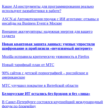
Какие AI-инструменты для программирования реально
используют разработчики в работе?
ASCN.ai Автоматизация продаж с ИИ агентами: отзывы и
инсайды на Business Event в Москве
Внешние аккумуляторы: надежная энергия для вашего
гаджета
Новая квантовая защита данных: ученые упростили
шифрование и приблизили «неуязвимый интернет»
Mozilla исправила критическую уязвимость в Firefox
Новый тарифный план от МТС
90% сайтов с детской порнографией – российские и
американские
МТС улучшил покрытие в Витебской области
Белорусские ИТ остались без брэндов и без «лица»
В Санкт-Петербурге состоялся крупнейший международный
форум по блокчейну