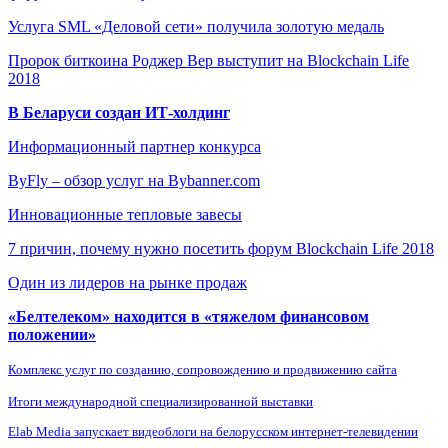
Услуга SML «Деловой сети» получила золотую медаль
Пророк биткоина Роджер Вер выступит на Blockchain Life
2018
В Беларуси создан ИТ-холдинг
Информационный партнер конкурса
ByFly – обзор услуг на Bybanner.com
Инновационные тепловые завесы
7 причин, почему нужно посетить форум Blockchain Life 2018
Один из лидеров на рынке продаж
«Белтелеком» находится в «тяжелом финансовом
положении»
Комплекс услуг по созданию, сопровождению и продвижению сайта
Итоги международной специализированной выставки
Elab Media запускает видеоблоги на белорусском интернет-телевидении