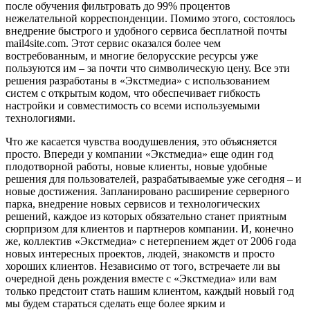
после обучения фильтровать до 99% процентов
нежелательной корреспонденции. Помимо этого, состоялось
внедрение быстрого и удобного сервиса бесплатной почты
mail4site.com. Этот сервис оказался более чем
востребованным, и многие белорусские ресурсы уже
пользуются им – за почти что символическую цену. Все эти
решения разработаны в «Экстмедиа» с использованием
систем с открытым кодом, что обеспечивает гибкость
настройки и совместимость со всеми используемыми
технологиями.
Что же касается чувства воодушевления, это объясняется
просто. Впереди у компании «Экстмедиа» еще один год
плодотворной работы, новые клиенты, новые удобные
решения для пользователей, разрабатываемые уже сегодня – и
новые достижения. Запланировано расширение серверного
парка, внедрение новых сервисов и технологических
решений, каждое из которых обязательно станет приятным
сюрпризом для клиентов и партнеров компании. И, конечно
же, коллектив «Экстмедиа» с нетерпением ждет от 2006 года
новых интересных проектов, людей, знакомств и просто
хороших клиентов. Независимо от того, встречаете ли вы
очередной день рождения вместе с «Экстмедиа» или вам
только предстоит стать нашим клиентом, каждый новый год
мы будем стараться сделать еще более ярким и