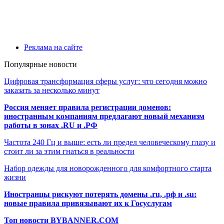
Реклама на сайте
Популярные новости
Цифровая трансформация сферы услуг: что сегодня можно
заказать за несколько минут
Россия меняет правила регистрации доменов:
иностранным компаниям предлагают новый механизм
работы в зонах .RU и .РФ
Частота 240 Гц и выше: есть ли предел человеческому глазу и
стоит ли за этим гнаться в реальности
Набор одежды для новорожденного для комфортного старта
жизни
Иностранцы рискуют потерять домены .ru, .рф и .su:
новые правила привязывают их к Госуслугам
Топ новости BYBANNER.COM