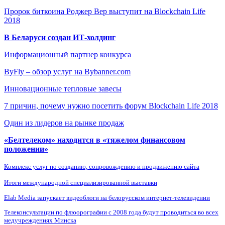
Пророк биткоина Роджер Вер выступит на Blockchain Life
2018
В Беларуси создан ИТ-холдинг
Информационный партнер конкурса
ByFly – обзор услуг на Bybanner.com
Инновационные тепловые завесы
7 причин, почему нужно посетить форум Blockchain Life 2018
Один из лидеров на рынке продаж
«Белтелеком» находится в «тяжелом финансовом
положении»
Комплекс услуг по созданию, сопровождению и продвижению сайта
Итоги международной специализированной выставки
Elab Media запускает видеоблоги на белорусском интернет-телевидении
Телеконсультации по флюорографии с 2008 года будут проводиться во всех
медучреждениях Минска