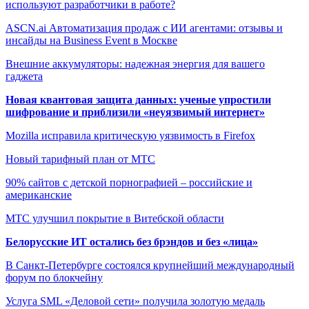
используют разработчики в работе?
ASCN.ai Автоматизация продаж с ИИ агентами: отзывы и
инсайды на Business Event в Москве
Внешние аккумуляторы: надежная энергия для вашего
гаджета
Новая квантовая защита данных: ученые упростили
шифрование и приблизили «неуязвимый интернет»
Mozilla исправила критическую уязвимость в Firefox
Новый тарифный план от МТС
90% сайтов с детской порнографией – российские и
американские
МТС улучшил покрытие в Витебской области
Белорусские ИТ остались без брэндов и без «лица»
В Санкт-Петербурге состоялся крупнейший международный
форум по блокчейну
Услуга SML «Деловой сети» получила золотую медаль