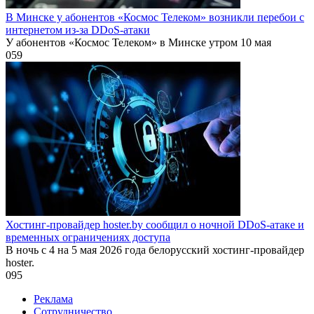
В Минске у абонентов «Космос Телеком» возникли перебои с
интернетом из-за DDoS-атаки
У абонентов «Космос Телеком» в Минске утром 10 мая
0
59
Хостинг-провайдер hoster.by сообщил о ночной DDoS-атаке и
временных ограничениях доступа
В ночь с 4 на 5 мая 2026 года белорусский хостинг-провайдер
hoster.
0
95
Реклама
Сотрудничество