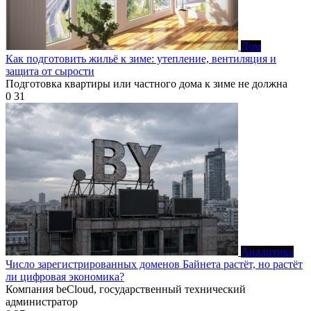
Дом
Как подготовить жильё к зиме: утепление, вентиляция и
защита от сырости
Подготовка квартиры или частного дома к зиме не должна
0
31
Аналитика
Число зарегистрированных доменов Байнета растёт, но растёт
ли цифровая экономика?
Компания beCloud, государственный технический
администратор