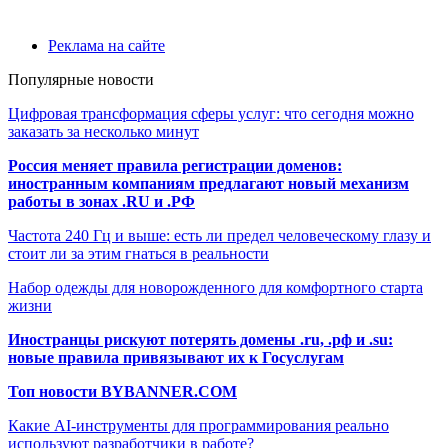
Реклама на сайте
Популярные новости
Цифровая трансформация сферы услуг: что сегодня можно
заказать за несколько минут
Россия меняет правила регистрации доменов:
иностранным компаниям предлагают новый механизм
работы в зонах .RU и .РФ
Частота 240 Гц и выше: есть ли предел человеческому глазу и
стоит ли за этим гнаться в реальности
Набор одежды для новорожденного для комфортного старта
жизни
Иностранцы рискуют потерять домены .ru, .рф и .su:
новые правила привязывают их к Госуслугам
Топ новости BYBANNER.COM
Какие AI-инструменты для программирования реально
используют разработчики в работе?