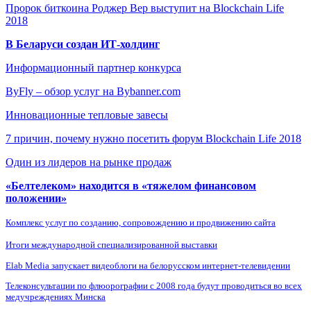
Пророк биткоина Роджер Вер выступит на Blockchain Life
2018
В Беларуси создан ИТ-холдинг
Информационный партнер конкурса
ByFly – обзор услуг на Bybanner.com
Инновационные тепловые завесы
7 причин, почему нужно посетить форум Blockchain Life 2018
Один из лидеров на рынке продаж
«Белтелеком» находится в «тяжелом финансовом
положении»
Комплекс услуг по созданию, сопровождению и продвижению сайта
Итоги международной специализированной выставки
Elab Media запускает видеоблоги на белорусском интернет-телевидении
Телеконсультации по флюорографии с 2008 года будут проводиться во всех
медучреждениях Минска