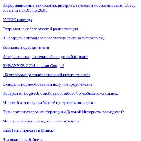
Информационные технологии, интернет, телеком и мобильная связь. Обзор
событий с 14.05 по 20.05
РУПИС навсегда
Открылся сайт белорусской радиостанции
В Беларуси оштрафовали создателя сайта за гиперссылку
Компания подводит итоги
Интернет из радиоточки – белорусский вариант
BYBANNER.COM: c нами Google!
«Белтелеком» расширил внешний интернет-шлюз
Скандал с порно-хостингом получил продолжение
Подарки от Logitech с любовью и заботой о любимых женщинах
Microsoft для покупки Yahoo! придется занять денег
Пути организаторов конференции «Деловой Интернет» расходятся?
Монстры Байнета выходят на тропу войны
Билл Гейтс приедет в Минск?
Два ярких дня Байнета