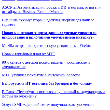
ASCN.ai Автоматизация продаж с ИИ агентами: отзывы и
инсайды на Business Event в Москве
Внешние аккумуляторы: надежная энергия для вашего
гаджета
Новая квантовая защита данных: ученые упростили
шифрование и приблизили «неуязвимый интернет»
Mozilla исправила критическую уязвимость в Firefox
Новый тарифный план от МТС
90% сайтов с детской порнографией – российские и
американские
МТС улучшил покрытие в Витебской области
Белорусские ИТ остались без брэндов и без «лица»
В Санкт-Петербурге состоялся крупнейший международный
форум по блокчейну
Услуга SML «Деловой сети» получила золотую медаль