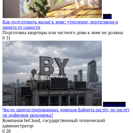
Дом
Как подготовить жильё к зиме: утепление, вентиляция и
защита от сырости
Подготовка квартиры или частного дома к зиме не должна
0
31
Аналитика
Число зарегистрированных доменов Байнета растёт, но растёт
ли цифровая экономика?
Компания beCloud, государственный технический
администратор
0
28