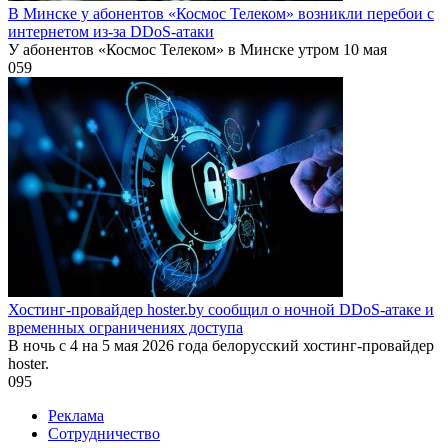
В Минске у абонентов «Космос Телеком» возникли перебои с
интернетом из-за DDoS-атаки
У абонентов «Космос Телеком» в Минске утром 10 мая
0
59
Хостинг-провайдер hoster.by сообщил о ночной DDoS-атаке и
временных ограничениях доступа
В ночь с 4 на 5 мая 2026 года белорусский хостинг-провайдер
hoster.
0
95
Реклама
Сотрудничество