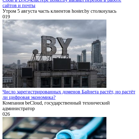
сайтов и почты
Утром 5 августа часть клиентов hoster.by столкнулась
0
19
Число зарегистрированных доменов Байнета растёт, но растёт
ли цифровая экономика?
Компания beCloud, государственный технический
администратор
0
26