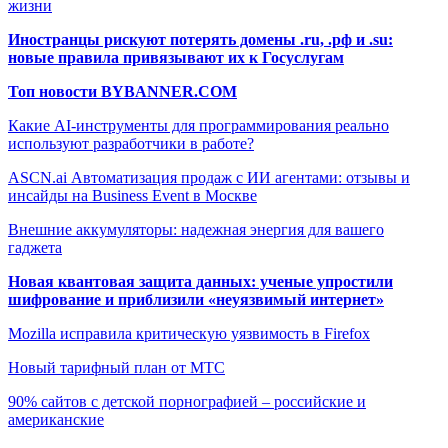
жизни
Иностранцы рискуют потерять домены .ru, .рф и .su:
новые правила привязывают их к Госуслугам
Топ новости BYBANNER.COM
Какие AI-инструменты для программирования реально
используют разработчики в работе?
ASCN.ai Автоматизация продаж с ИИ агентами: отзывы и
инсайды на Business Event в Москве
Внешние аккумуляторы: надежная энергия для вашего
гаджета
Новая квантовая защита данных: ученые упростили
шифрование и приблизили «неуязвимый интернет»
Mozilla исправила критическую уязвимость в Firefox
Новый тарифный план от МТС
90% сайтов с детской порнографией – российские и
американские