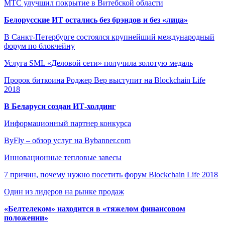
МТС улучшил покрытие в Витебской области
Белорусские ИТ остались без брэндов и без «лица»
В Санкт-Петербурге состоялся крупнейший международный
форум по блокчейну
Услуга SML «Деловой сети» получила золотую медаль
Пророк биткоина Роджер Вер выступит на Blockchain Life
2018
В Беларуси создан ИТ-холдинг
Информационный партнер конкурса
ByFly – обзор услуг на Bybanner.com
Инновационные тепловые завесы
7 причин, почему нужно посетить форум Blockchain Life 2018
Один из лидеров на рынке продаж
«Белтелеком» находится в «тяжелом финансовом
положении»