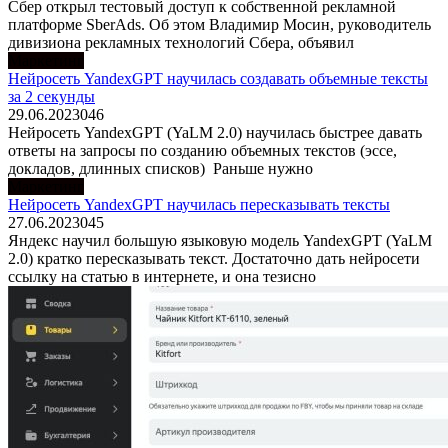
Сбер открыл тестовый доступ к собственной рекламной
платформе SberAds. Об этом Владимир Мосин, руководитель
дивизиона рекламных технологий Сбера, объявил
Маркетинг
Нейросеть YandexGPT научилась создавать объемные тексты
за 2 секунды
29.06.2023
0
46
Нейросеть YandexGPT (YaLM 2.0) научилась быстрее давать
ответы на запросы по созданию объемных текстов (эссе,
докладов, длинных списков) Раньше нужно
Маркетинг
Нейросеть YandexGPT научилась пересказывать тексты
27.06.2023
0
45
Яндекс научил большую языковую модель YandexGPT (YaLM
2.0) кратко пересказывать текст. Достаточно дать нейросети
ссылку на статью в интернете, и она тезисно