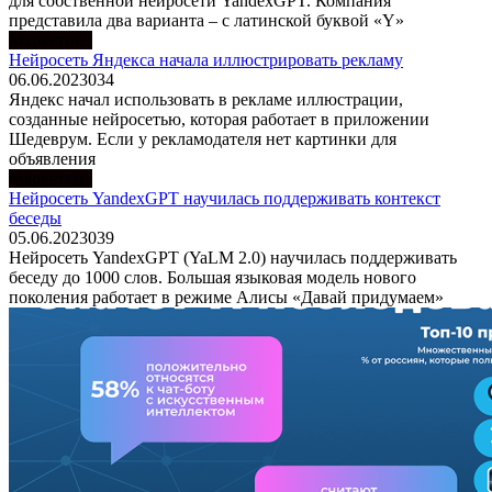
для собственной нейросети YandexGPT. Компания
представила два варианта – с латинской буквой «Y»
Маркетинг
Нейросеть Яндекса начала иллюстрировать рекламу
06.06.2023
0
34
Яндекс начал использовать в рекламе иллюстрации,
созданные нейросетью, которая работает в приложении
Шедеврум. Если у рекламодателя нет картинки для
объявления
Маркетинг
Нейросеть YandexGPT научилась поддерживать контекст
беседы
05.06.2023
0
39
Нейросеть YandexGPT (YaLM 2.0) научилась поддерживать
беседу до 1000 слов. Большая языковая модель нового
поколения работает в режиме Алисы «Давай придумаем»