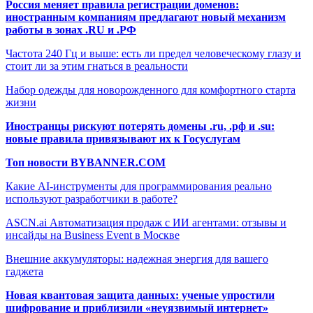
Россия меняет правила регистрации доменов:
иностранным компаниям предлагают новый механизм
работы в зонах .RU и .РФ
Частота 240 Гц и выше: есть ли предел человеческому глазу и
стоит ли за этим гнаться в реальности
Набор одежды для новорожденного для комфортного старта
жизни
Иностранцы рискуют потерять домены .ru, .рф и .su:
новые правила привязывают их к Госуслугам
Топ новости BYBANNER.COM
Какие AI-инструменты для программирования реально
используют разработчики в работе?
ASCN.ai Автоматизация продаж с ИИ агентами: отзывы и
инсайды на Business Event в Москве
Внешние аккумуляторы: надежная энергия для вашего
гаджета
Новая квантовая защита данных: ученые упростили
шифрование и приблизили «неуязвимый интернет»