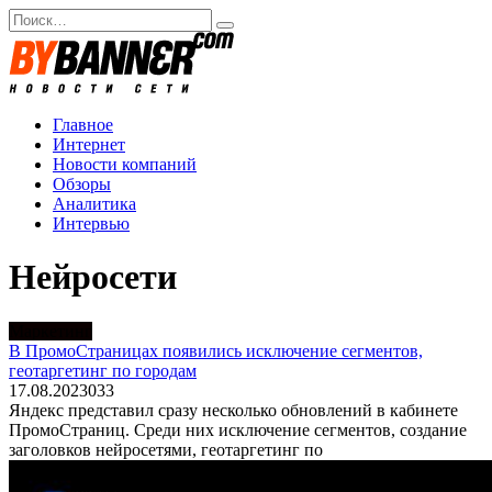
Перейти
Search
к
for:
содержанию
Главное
Интернет
Новости компаний
Обзоры
Аналитика
Интервью
Нейросети
Маркетинг
В ПромоСтраницах появились исключение сегментов,
геотаргетинг по городам
17.08.2023
0
33
Яндекс представил сразу несколько обновлений в кабинете
ПромоСтраниц. Среди них исключение сегментов, создание
заголовков нейросетями, геотаргетинг по