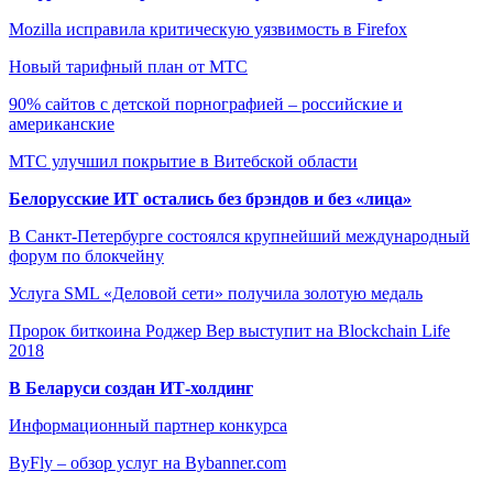
Mozilla исправила критическую уязвимость в Firefox
Новый тарифный план от МТС
90% сайтов с детской порнографией – российские и
американские
МТС улучшил покрытие в Витебской области
Белорусские ИТ остались без брэндов и без «лица»
В Санкт-Петербурге состоялся крупнейший международный
форум по блокчейну
Услуга SML «Деловой сети» получила золотую медаль
Пророк биткоина Роджер Вер выступит на Blockchain Life
2018
В Беларуси создан ИТ-холдинг
Информационный партнер конкурса
ByFly – обзор услуг на Bybanner.com