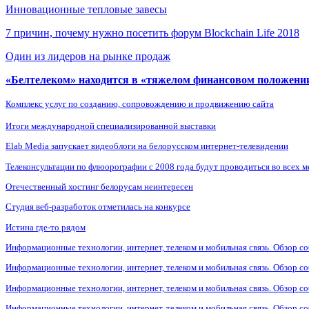
Инновационные тепловые завесы
7 причин, почему нужно посетить форум Blockchain Life 2018
Один из лидеров на рынке продаж
«Белтелеком» находится в «тяжелом финансовом положени
Комплекс услуг по созданию, сопровождению и продвижению сайта
Итоги международной специализированной выставки
Elab Media запускает видеоблоги на белорусском интернет-телевидении
Телеконсультации по флюорографии с 2008 года будут проводиться во всех
Отечественный хостинг белорусам неинтересен
Студия веб-разработок отметилась на конкурсе
Истина где-то рядом
Информационные технологии, интернет, телеком и мобильная связь. Обзор со
Информационные технологии, интернет, телеком и мобильная связь. Обзор со
Информационные технологии, интернет, телеком и мобильная связь. Обзор со
Информационные технологии, интернет, телеком и мобильная связь. Обзор со