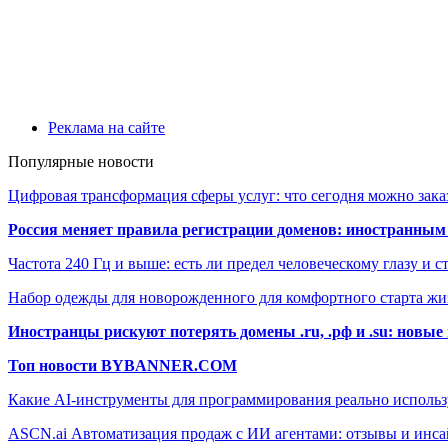
Реклама на сайте
Популярные новости
Цифровая трансформация сферы услуг: что сегодня можно заказ
Россия меняет правила регистрации доменов: иностранным
Частота 240 Гц и выше: есть ли предел человеческому глазу и ст
Набор одежды для новорожденного для комфортного старта жи
Иностранцы рискуют потерять домены .ru, .рф и .su: новы
Топ новости BYBANNER.COM
Какие AI-инструменты для программирования реально использ
ASCN.ai Автоматизация продаж с ИИ агентами: отзывы и инсай