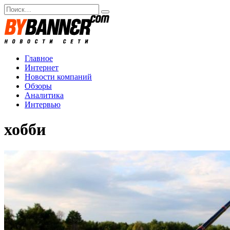
Перейти
Search
к
for:
содержанию
Главное
Интернет
Новости компаний
Обзоры
Аналитика
Интервью
хобби