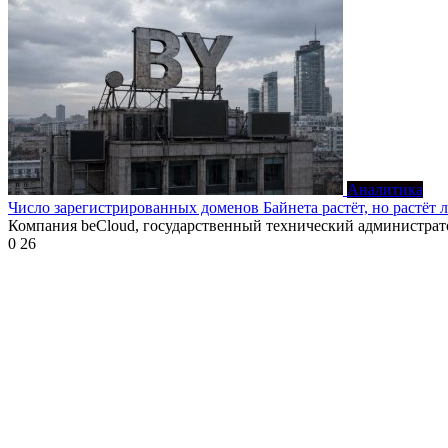
Аналитика
Число зарегистрированных доменов Байнета растёт, но растёт 
Компания beCloud, государственный технический администрат
0
26