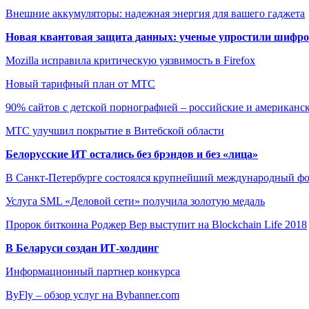
Внешние аккумуляторы: надежная энергия для вашего гаджета
Новая квантовая защита данных: ученые упростили шифро
Mozilla исправила критическую уязвимость в Firefox
Новый тарифный план от МТС
90% сайтов с детской порнографией – российские и американс
МТС улучшил покрытие в Витебской области
Белорусские ИТ остались без брэндов и без «лица»
В Санкт-Петербурге состоялся крупнейший международный фо
Услуга SML «Деловой сети» получила золотую медаль
Пророк биткоина Роджер Вер выступит на Blockchain Life 2018
В Беларуси создан ИТ-холдинг
Информационный партнер конкурса
ByFly – обзор услуг на Bybanner.com