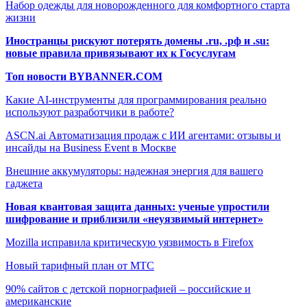
Набор одежды для новорожденного для комфортного старта
жизни
Иностранцы рискуют потерять домены .ru, .рф и .su:
новые правила привязывают их к Госуслугам
Топ новости BYBANNER.COM
Какие AI-инструменты для программирования реально
используют разработчики в работе?
ASCN.ai Автоматизация продаж с ИИ агентами: отзывы и
инсайды на Business Event в Москве
Внешние аккумуляторы: надежная энергия для вашего
гаджета
Новая квантовая защита данных: ученые упростили
шифрование и приблизили «неуязвимый интернет»
Mozilla исправила критическую уязвимость в Firefox
Новый тарифный план от МТС
90% сайтов с детской порнографией – российские и
американские