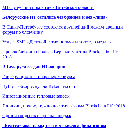
МТС улучшил покрытие в Витебской области
Белорусские ИТ остались без брэндов и без «лица»
В Санкт-Петербурге состоялся крупнейший международный
форум по блокчейну
Услуга SML «Деловой сети» получила золотую медаль
Пророк биткоина Роджер Вер выступит на Blockchain Life
2018
В Беларуси создан ИТ-холдинг
Информационный партнер конкурса
ByFly – обзор услуг на Bybanner.com
Инновационные тепловые завесы
7 причин, почему нужно посетить форум Blockchain Life 2018
Один из лидеров на рынке продаж
«Белтелеком» находится в «тяжелом финансовом